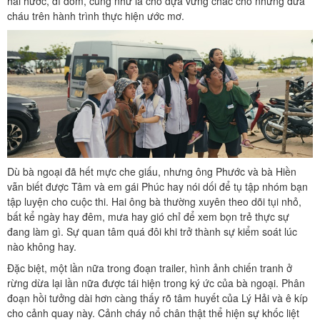
hài hước, dí dỏm, cũng như là chỗ dựa vững chắc cho những đứa
cháu trên hành trình thực hiện ước mơ.
Dù bà ngoại đã hết mực che giấu, nhưng ông Phước và bà Hiền
vẫn biết được Tâm và em gái Phúc hay nói dối để tụ tập nhóm bạn
tập luyện cho cuộc thi. Hai ông bà thường xuyên theo dõi tụi nhỏ,
bất kể ngày hay đêm, mưa hay gió chỉ để xem bọn trẻ thực sự
đang làm gì. Sự quan tâm quá đôi khi trở thành sự kiểm soát lúc
nào không hay.
Đặc biệt, một lần nữa trong đoạn trailer, hình ảnh chiến tranh ở
rừng dừa lại lần nữa được tái hiện trong ký ức của bà ngoại. Phân
đoạn hồi tưởng dài hơn càng thấy rõ tâm huyết của Lý Hải và ê kíp
cho cảnh quay này. Cảnh cháy nổ chân thật thể hiện sự khốc liệt