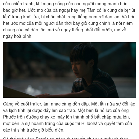
của chiến tranh, khi mạng sống của con người mong manh hơn
bao giờ hết. Ước mơ của bà ngoại hay mẹ Tâm có lẽ cũng đã bị “lùi
lấp” trong khói lửa, bị chôn chặt trong tiếng bom rơi đạn lạc. Và hơn
hết ước mơ của mỗi người dân thời bấy giờ cũng chính là nỗi niềm
chung của cả dân tộc: mơ về ngày thống nhất đất nước, mơ về
ngày hoà bình.
Càng về cuối trailer, âm nhạc càng dồn dập. Một lần nữa sự đối lập
và kịch tính lại được đẩy lên cao trào. Một bên là nỗ lực của ông
Phước trên đường chạy xe máy lên thành phố bất chấp mưa lớn,
một bên là sự hoành tráng của cuộc thi Hi Idols! và quyết tâm của
các thí sinh trước giờ biểu diễn.
Có thể thấy ông Phước cố gắng di chuyển chiếc xe máy cà tàng