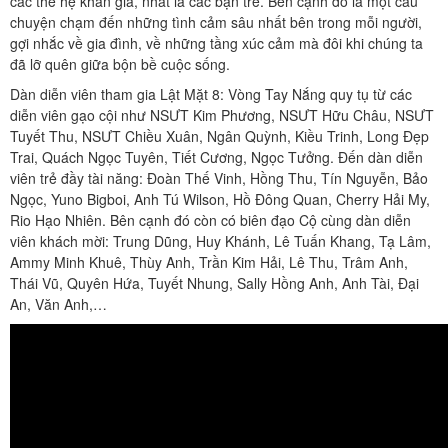
các thế hệ khán giả, nhất là các bạn trẻ. Bên cạnh đó là một câu
chuyện chạm đến những tình cảm sâu nhất bên trong mỗi người,
gợi nhắc về gia đình, về những tầng xúc cảm mà đôi khi chúng ta
đã lỡ quên giữa bộn bề cuộc sống.
Dàn diễn viên tham gia Lật Mặt 8: Vòng Tay Nắng quy tụ từ các
diễn viên gạo cội như NSƯT Kim Phương, NSƯT Hữu Châu, NSƯT
Tuyết Thu, NSƯT Chiều Xuân, Ngân Quỳnh, Kiều Trinh, Long Đẹp
Trai, Quách Ngọc Tuyên, Tiết Cương, Ngọc Tưởng. Đến dàn diễn
viên trẻ đầy tài năng: Đoàn Thế Vinh, Hồng Thu, Tín Nguyễn, Bảo
Ngọc, Yuno Bigboi, Anh Tú Wilson, Hồ Đông Quan, Cherry Hải My,
Rio Hạo Nhiên. Bên cạnh đó còn có biên đạo Cộ cùng dàn diễn
viên khách mời: Trung Dũng, Huy Khánh, Lê Tuấn Khang, Tạ Lâm,
Ammy Minh Khuê, Thùy Anh, Trần Kim Hải, Lê Thu, Trâm Anh,
Thái Vũ, Quyên Hứa, Tuyết Nhung, Sally Hồng Anh, Anh Tài, Đại
An, Văn Anh,…