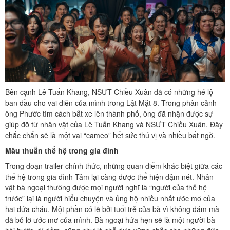
Bên cạnh Lê Tuấn Khang, NSƯT Chiều Xuân đã có những hé lộ
ban đầu cho vai diễn của mình trong Lật Mặt 8. Trong phân cảnh
ông Phước tìm cách bắt xe lên thành phố, ông đã nhận được sự
giúp đỡ từ nhân vật của Lê Tuấn Khang và NSƯT Chiều Xuân. Đây
chắc chắn sẽ là một vai “cameo” hết sức thú vị và nhiều bất ngờ.
Mâu thuẫn thế hệ trong gia đình
Trong đoạn trailer chính thức, những quan điểm khác biệt giữa các
thế hệ trong gia đình Tâm lại càng được thể hiện đậm nét. Nhân
vật bà ngoại thường được mọi người nghĩ là “người của thế hệ
trước” lại là người hiểu chuyện và ủng hộ nhiều nhất ước mơ của
hai đứa cháu. Một phần có lẽ bởi tuổi trẻ của bà vì không dám mà
đã bỏ lỡ ước mơ của mình. Bà ngoại hứa hẹn sẽ là một người bà