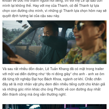
khoăn về ước mơ thành người nổi tiếng, thì với mẹ Lê tại sao con
mình lại không thể. Hay với mẹ của Thanh, cô để Thanh tự lựa
chọn con đường cho mình, vì những gì Thanh lựa chọn hôm nay sẽ
quyết định tương lai của cậu sau này.
Và sau rất nhiều đồn đoán, Lê Tuấn Khang đã có mặt trong trailer
với một vai diễn dường như “đo ni đóng giày” cho anh - anh xe ôm
đã từng tốt nghiệp Đại học Bách Khoa, ngành cơ khí. Chắc chắn
đây sẽ là một nhân vật phụ đem đến nhiều tiếng cười cho khán giả
và những góc nhìn khác cho ông Phước về con đường duy nhất
đến thành công mà ông vẫn thường nghĩ.