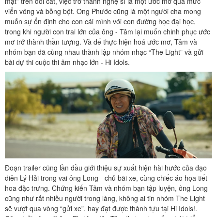
mặt” trên đồi cát, việc trở thành nghệ sĩ là một ước mơ quá mức
viển vông và bồng bột. Ông Phước cũng là một người cha mong
muốn sự ổn định cho con cái mình với con đường học đại học,
trong khi người con trai lớn của ông - Tâm lại muốn chinh phục ước
mơ trở thành thần tượng. Và để thực hiện hoá ước mơ, Tâm và
nhóm bạn đã cùng nhau thành lập nhóm nhạc “The Light” và gửi
bài dự thi cuộc thi âm nhạc lớn - Hi Idols.
Đoạn trailer cũng lần đầu giới thiệu sự xuất hiện hài hước của đạo
diễn Lý Hải trong vai ông Long - chủ bãi xe, cùng chiếc áo họa tiết
hoa đặc trưng. Chứng kiến Tâm và nhóm bạn tập luyện, ông Long
cũng như rất nhiều người trong làng, không ai tin nhóm The Light
sẽ vượt qua vòng “gửi xe”, hay đạt được thành tựu tại Hi Idols!.