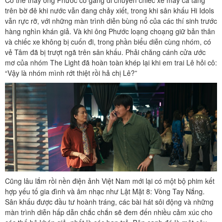
trên bờ đê khi nước vẫn đang chảy xiết, trong khi sân khấu Hi Idols
vẫn rực rỡ, với những màn trình diễn bùng nổ của các thí sinh trước
hàng nghìn khán giả. Và khi ông Phước loạng choạng giữ bản thân
và chiếc xe không bị cuốn đi, trong phần biểu diễn cùng nhóm, có
vẻ Tâm đã bị trượt ngã trên sân khấu. Phải chăng cánh cửa ước
mơ của nhóm The Light đã hoàn toàn khép lại khi em trai Lê hỏi cô:
“Vậy là nhóm mình rớt thiệt rồi hả chị Lê?”
Cũng lâu lắm rồi nền điện ảnh Việt Nam mới lại có một bộ phim kết
hợp yếu tố gia đình và âm nhạc như Lật Mặt 8: Vòng Tay Nắng.
Sân khấu được đầu tư hoành tráng, các bài hát sôi động và những
màn trình diễn hấp dẫn chắc chắn sẽ đem đến nhiều cảm xúc cho