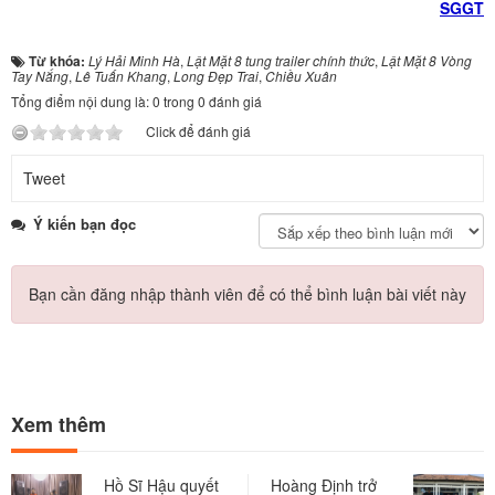
SGGT
Từ khóa:
Lý Hải Minh Hà
,
Lật Mặt 8 tung trailer chính thức
,
Lật Mặt 8 Vòng
Tay Nắng
,
Lê Tuấn Khang
,
Long Đẹp Trai
,
Chiều Xuân
Tổng điểm nội dung là: 0 trong 0 đánh giá
Click để đánh giá
Tweet
Ý kiến bạn đọc
Bạn cần đăng nhập thành viên để có thể bình luận bài viết này
Xem thêm
Hồ Sĩ Hậu quyết
Hoàng Định trở