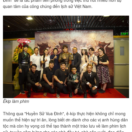
Đinh" sẽ là tác phẩm tiên phong trong việc thu hút nhiều hơn sự
quan tâm của công chúng đến lịch sử Việt Nam.
Êkip làm phim
Thông qua "Huyền Sử Vua Đinh", ê-kíp thực hiện không chỉ mong
muốn thể hiện sự tri ân, lòng biết ơn dành cho các vị anh hùng dân
tộc mà còn hy vọng có thể tạo thành một trào lưu về làm phim lịch
sử, truyền cảm hứng cho các nhà đầu tư, nhà sản xuất, đạo diễn,