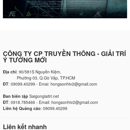
CÔNG TY CP TRUYỀN THÔNG - GIẢI TRÍ
Ý TƯỞNG MỚI
Địa chỉ
: 90/581S Nguyễn Kiệm,
Phường 03, Q.Gò Vấp, TP.HCM
ĐT
: 09099.40299 - Emai: hongsonhtv2@gmail.com
Ban biên tập
Saigongiaitri.net
ĐT
: 0918.785466 - Email: hongsonhtv2@gmail.com
Liên hệ Quảng cáo
: 09099.40299
Liên kết nhanh