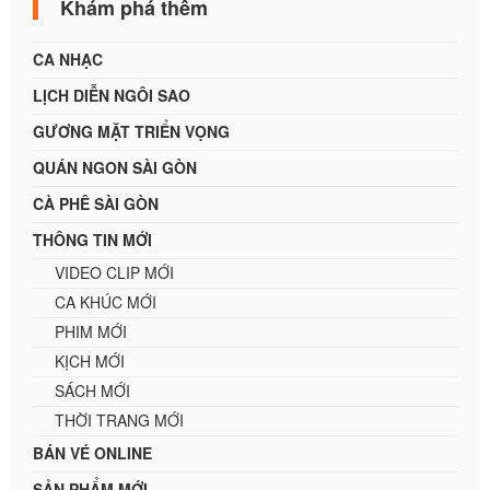
Khám phá thêm
CA NHẠC
LỊCH DIỄN NGÔI SAO
GƯƠNG MẶT TRIỂN VỌNG
QUÁN NGON SÀI GÒN
CÀ PHÊ SÀI GÒN
THÔNG TIN MỚI
VIDEO CLIP MỚI
CA KHÚC MỚI
PHIM MỚI
KỊCH MỚI
SÁCH MỚI
THỜI TRANG MỚI
BÁN VÉ ONLINE
SẢN PHẨM MỚI