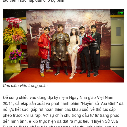
tạo thêm sức hấp dẫn cho bộ phim.
Các diễn viên trong phim
Để công chiếu vào đúng dịp kỷ niệm Ngày Nhà giáo Việt Nam
20/11, cả êkíp sản xuất và phát hành phim "Huyền sử Vua Đinh" đã
nỗ lực hết sức, gấp rút hoàn thiện các khâu cuối về thủ tục cấp
phép trước khi ra rạp. Với sự chỉn chu trong đầu tư từ trang phục
đến hình ảnh, ê-kíp thực hiện đã đặt ra mục tiêu "Huyền Sử Vua