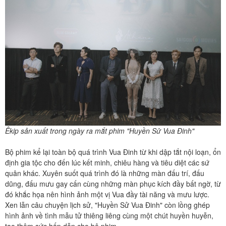
Êkip sản xuất trong ngày ra mắt phim "Huyền Sử Vua Đinh"
Bộ phim kể lại toàn bộ quá trình Vua Đinh từ khi dập tắt nội loạn, ổn
định gia tộc cho đến lúc kết minh, chiêu hàng và tiêu diệt các sứ
quân khác. Xuyên suốt quá trình đó là những màn đấu trí, đấu
dũng, đấu mưu gay cấn cùng những màn phục kích đầy bất ngờ, từ
đó khắc họa nên hình ảnh một vị Vua đầy tài năng và mưu lược.
Xen lẫn câu chuyện lịch sử, "Huyền Sử Vua Đinh" còn lồng ghép
hình ảnh về tình mẫu tử thiêng liêng cùng một chút huyền huyễn,