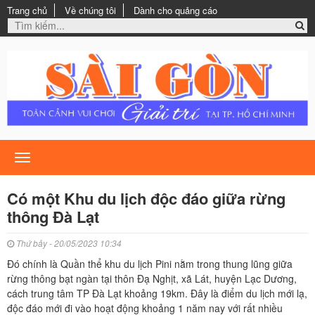
Trang chủ
Về chúng tôi
Dành cho quảng cáo
Toggle
navigation
Có một Khu du lịch độc đáo giữa rừng
thông Đà Lạt
Thứ bảy - 20/05/2023 10:34
Đó chính là Quần thể khu du lịch Pini nằm trong thung lũng giữa
rừng thông bạt ngàn tại thôn Đạ Nghịt, xã Lát, huyện Lạc Dương,
cách trung tâm TP Đà Lạt khoảng 19km. Đây là điểm du lịch mới lạ,
độc đáo mới đi vào hoạt động khoảng 1 năm nay với rất nhiều