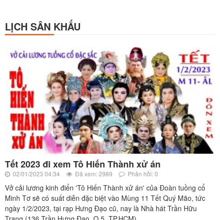
LỊCH SÂN KHẤU
Tết 2023 đi xem Tô Hiến Thành xử án
02/01/2023 04:34
Đã xem: 2989
Phản hồi: 0
Vở cải lương kinh điển 'Tô Hiến Thành xử án' của Đoàn tuồng cổ
Minh Tơ sẽ có suất diễn đặc biệt vào Mùng 11 Tết Quý Mão, tức
ngày 1/2/2023, tại rạp Hưng Đạo cũ, nay là Nhà hát Trần Hữu
Trang (136 Trần Hưng Đạo, Q.5, TP.HCM).