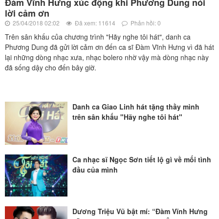
Đàm Vĩnh Hưng xúc động khi Phương Dung nói
lời cảm ơn
25/04/2018 02:02
Đã xem: 11614
Phản hồi: 0
Trên sân khấu của chương trình "Hãy nghe tôi hát", danh ca
Phương Dung đã gửi lời cảm ơn đến ca sĩ Đàm Vĩnh Hưng vì đã hát
lại những dòng nhạc xưa, nhạc bolero nhờ vậy mà dòng nhạc này
đã sống dậy cho đến bây giờ.
Danh ca Giao Linh hát tặng thầy mình
trên sân khấu "Hãy nghe tôi hát"
Ca nhạc sĩ Ngọc Sơn tiết lộ gì về mối tình
đầu của mình
Dương Triệu Vũ bật mí: “Đàm Vĩnh Hưng