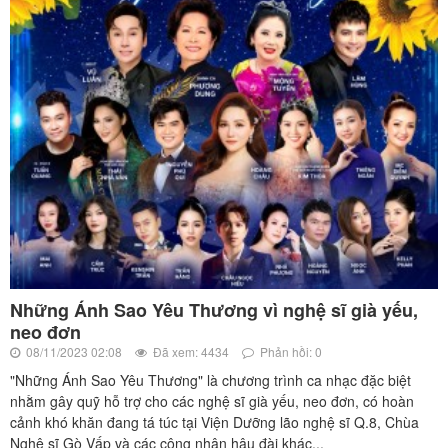
Những Ánh Sao Yêu Thương vì nghệ sĩ già yếu,
neo đơn
08/11/2023 02:08
Đã xem: 4434
Phản hồi: 0
"Những Ánh Sao Yêu Thương" là chương trình ca nhạc đặc biệt
nhằm gây quỹ hỗ trợ cho các nghệ sĩ già yếu, neo đơn, có hoàn
cảnh khó khăn đang tá túc tại Viện Dưỡng lão nghệ sĩ Q.8, Chùa
Nghệ sĩ Gò Vấp và các công nhân hậu đài khác...