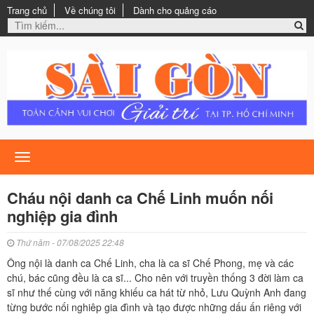
Trang chủ
Về chúng tôi
Dành cho quảng cáo
Toggle
navigation
Cháu nội danh ca Chế Linh muốn nối
nghiệp gia đình
Thứ năm - 07/08/2025 22:48
Ông nội là danh ca Chế Linh, cha là ca sĩ Chế Phong, mẹ và các
chú, bác cũng đều là ca sĩ... Cho nên với truyền thống 3 đời làm ca
sĩ như thế cùng với năng khiếu ca hát từ nhỏ, Lưu Quỳnh Anh đang
từng bước nối nghiêp gia đình và tạo được những dấu ấn riêng với