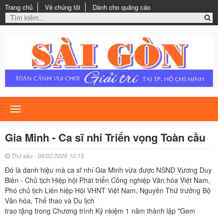
Trang chủ
Về chúng tôi
Dành cho quảng cáo
Toggle
navigation
Gia Minh - Ca sĩ nhí Triển vọng Toàn cầu
Thứ sáu - 06/02/2026 10:15
Đó là danh hiệu mà ca sĩ nhí Gia Minh vừa được NSND Vương Duy
Biên - Chủ tịch Hiệp hội Phát triển Công nghiệp Văn hóa Việt Nam,
Phó chủ tịch Liên hiệp Hội VHNT Việt Nam, Nguyên Thứ trưởng Bộ
Văn hóa, Thể thao và Du lịch
trao tặng trong Chương trình Kỷ nkiệm 1 năm thành lập "Gem