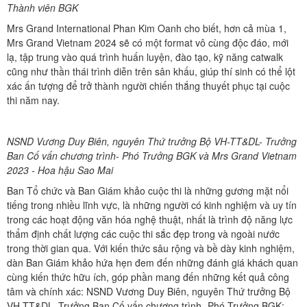
Thành viên BGK
Mrs Grand International Phan Kim Oanh cho biết, hơn cả mùa 1,
Mrs Grand Vietnam 2024 sẽ có một format vô cùng độc đáo, mới
lạ, tập trung vào quá trình huấn luyện, đào tạo, kỹ năng catwalk
cũng như thần thái trình diễn trên sân khấu, giúp thí sinh có thể lột
xác ấn tượng để trở thành người chiến thắng thuyết phục tại cuộc
thi năm nay.
NSND Vương Duy Biên, nguyên Thứ trưởng Bộ VH-TT&DL- Trưởng
Ban Cố vấn chương trình- Phó Trưởng BGK và Mrs Grand Vietnam
2023 - Hoa hậu Sao Mai
Ban Tổ chức và Ban Giám khảo cuộc thi là những gương mặt nổi
tiếng trong nhiều lĩnh vực, là những người có kinh nghiệm và uy tín
trong các hoạt động văn hóa nghệ thuật, nhất là trình độ năng lực
thẩm định chất lượng các cuộc thi sắc đẹp trong và ngoài nước
trong thời gian qua. Với kiến thức sâu rộng và bề dày kinh nghiệm,
dàn Ban Giám khảo hứa hẹn đem đến những đánh giá khách quan
cùng kiến thức hữu ích, góp phần mang đến những kết quả công
tâm và chính xác: NSND Vương Duy Biên, nguyên Thứ trưởng Bộ
VH-TT&DL- Trưởng Ban Cố vấn chương trình- Phó Trưởng BGK;