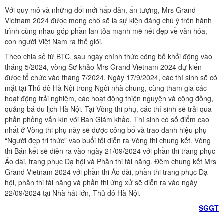
Với quy mô và những đổi mới hấp dẫn, ấn tượng, Mrs Grand
Vietnam 2024 được mong chờ sẽ là sự kiện đáng chú ý trên hành
trình cùng nhau góp phần lan tỏa mạnh mẽ nét đẹp về văn hóa,
con người Việt Nam ra thế giới.
Theo chia sẻ từ BTC, sau ngày chính thức công bố khởi động vào
tháng 5/2024, vòng Sơ khảo Mrs Grand Vietnam 2024 dự kiến
được tổ chức vào tháng 7/2024. Ngày 17/9/2024, các thí sinh sẽ có
mặt tại Thủ đô Hà Nội trong Ngôi nhà chung, cùng tham gia các
hoạt động trải nghiệm, các hoạt động thiện nguyện và cộng đồng,
quảng bá du lịch Hà Nội. Tại Vòng thi phụ, các thí sinh sẽ trải qua
phần phỏng vấn kín với Ban Giám khảo. Thí sinh có số điểm cao
nhất ở Vòng thi phụ này sẽ được công bố và trao danh hiệu phụ
“Người đẹp tri thức” vào buổi tối diễn ra Vòng thi chung kết. Vòng
thi Bán kết sẽ diễn ra vào ngày 21/09/2024 với phần thi trang phục
Áo dài, trang phục Dạ hội và Phần thi tài năng. Đêm chung kết Mrs
Grand Vietnam 2024 với phần thi Áo dài, phần thi trang phục Dạ
hội, phần thi tài năng và phần thi ứng xử sẽ diễn ra vào ngày
22/09/2024 tại Nhà hát lớn, Thủ đô Hà Nội.
SGGT