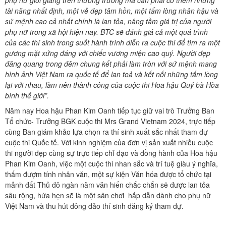
phụ nữ giỏi giang trên thương trường mà cần phải có thêm những
tài năng nhất định, một vẻ đẹp tâm hồn, một tấm lòng nhân hậu và
sứ mệnh cao cả nhất chính là lan tỏa, nâng tầm giá trị của người
phụ nữ trong xã hội hiện nay. BTC sẽ đánh giá cả một quá trình
của các thí sinh trong suốt hành trình diễn ra cuộc thi để tìm ra một
gương mặt xứng đáng với chiếc vương miện cao quý. Người đẹp
đăng quang trong đêm chung kết phải làm tròn với sứ mệnh mang
hình ảnh Việt Nam ra quốc tế để lan toả và kết nối những tấm lòng
lại với nhau, làm nên thành công của cuộc thi Hoa hậu Quý bà Hòa
bình thế giới”.
Năm nay Hoa hậu Phan Kim Oanh tiếp tục giữ vai trò Trưởng Ban
Tổ chức- Trưởng BGK cuộc thi Mrs Grand Vietnam 2024, trực tiếp
cùng Ban giám khảo lựa chọn ra thí sinh xuất sắc nhất tham dự
cuộc thi Quốc tế. Với kinh nghiệm của đơn vị sản xuất nhiều cuộc
thi người đẹp cùng sự trực tiếp chỉ đạo và đồng hành của Hoa hậu
Phan Kim Oanh, việc một cuộc thi nhan sắc và trí tuệ giàu ý nghĩa,
thấm đượm tính nhân văn, một sự kiện Văn hóa được tổ chức tại
mảnh đất Thủ đô ngàn năm văn hiến chắc chắn sẽ được lan tỏa
sâu rộng, hứa hẹn sẽ là một sân chơi hấp dẫn dành cho phụ nữ
Việt Nam và thu hút đông đảo thí sinh đăng ký tham dự.