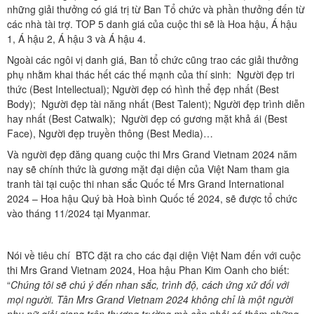
những giải thưởng có giá trị từ Ban Tổ chức và phần thưởng đến từ
các nhà tài trợ. TOP 5 danh giá của cuộc thi sẽ là Hoa hậu, Á hậu
1, Á hậu 2, Á hậu 3 và Á hậu 4.
Ngoài các ngôi vị danh giá, Ban tổ chức cũng trao các giải thưởng
phụ nhằm khai thác hết các thế mạnh của thí sinh: Người đẹp tri
thức (Best Intellectual); Người đẹp có hình thể đẹp nhất (Best
Body); Người đẹp tài năng nhất (Best Talent); Người đẹp trình diễn
hay nhất (Best Catwalk); Người đẹp có gương mặt khả ái (Best
Face), Người đẹp truyền thông (Best Media)…
Và người đẹp đăng quang cuộc thi Mrs Grand Vietnam 2024 năm
nay sẽ chính thức là gương mặt đại diện của Việt Nam tham gia
tranh tài tại cuộc thi nhan sắc Quốc tế Mrs Grand International
2024 – Hoa hậu Quý bà Hoà bình Quốc tế 2024, sẽ được tổ chức
vào tháng 11/2024 tại Myanmar.
Nói về tiêu chí BTC đặt ra cho các đại diện Việt Nam đến với cuộc
thi Mrs Grand Vietnam 2024, Hoa hậu Phan Kim Oanh cho biết:
“
Chúng tôi sẽ chú ý đến nhan sắc, trình độ, cách ứng xử đối với
mọi người. Tân Mrs Grand Vietnam 2024 không chỉ là một người