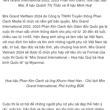
Mrs Grand International 2022, 2023 Phan Kim Oanh, hoa hậu Sao
Mai, Á hậu Quách Thị Thân và Á hậu Minh Huệ
Mrs Grand VietNam 2024 do Công ty TNHH Truyền thông Phan
Oanh Media tổ chức và nắm giữ bản quyền, Mrs Grand
International 2022, 2023 Phan Kim Oanh làm Giám đốc Quốc gia là
cuộc thi nhan sắc chính thống dành cho phụ nữ từ 20 đến 45 tuổi,
chiều cao từ 1m55, hiện đang sinh sống và làm việc tại Việt Nam,
với mục đích tìm kiếm và tôn vinh những người phụ nữ Việt Nam tài
sắc, trí tuệ, đạo đức và bản lĩnh, yêu chuộng hoà bình. Mrs Grand
Vietnam 2024 sẽ được tổ chức phù hợp với tiêu chí và Format của
cuộc thi Quốc tế “Mrs Grand International – Hoa hậu Quý bà Hoà
bình Quốc tế” tại Myanmar.
Hoa hậu
Phan Kim Oanh
và ông Khunn Hset Han - Chủ tịch Mrs
Grand International, Phó trưởng BGK
Cuộc thi là cơ hội để những người phụ nữ yêu cái đẹp thể hiện ý
chí, nghị lực, bản lĩnh và tài năng, lan tỏa tình yêu và trách nhiệm