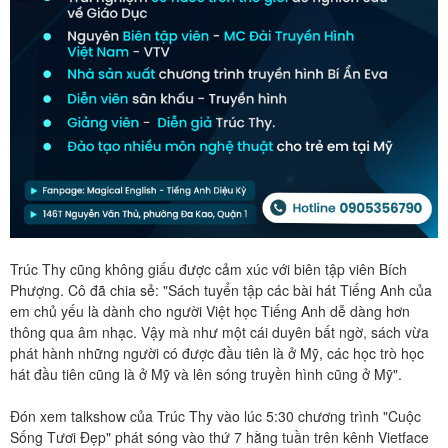
Trúc Thy cũng không giấu được cảm xúc với biên tập viên Bích
Phượng. Cô đã chia sẻ: "Sách tuyển tập các bài hát Tiếng Anh của
em chủ yếu là dành cho người Việt học Tiếng Anh dễ dàng hơn
thông qua âm nhạc. Vậy mà như một cái duyên bất ngờ, sách vừa
phát hành những người có được đầu tiên là ở Mỹ, các học trò học
hát đầu tiên cũng là ở Mỹ và lên sóng truyền hình cũng ở Mỹ".
Đón xem talkshow của Trúc Thy vào lúc 5:30 chương trình "Cuộc
Sống Tươi Đẹp" phát sóng vào thứ 7 hằng tuần trên kênh Vietface