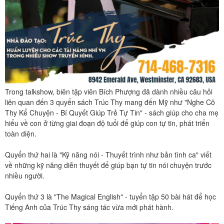
Trong talkshow, biên tập viên Bích Phượng đã dành nhiều câu hỏi
liên quan đến 3 quyển sách Trúc Thy mang đến Mỹ như "Nghe Cô
Thy Kể Chuyện - Bí Quyết Giúp Trẻ Tự Tin" - sách giúp cho cha mẹ
hiểu về con ở từng giai đoạn độ tuổi để giúp con tự tin, phát triển
toàn diện.
Quyển thứ hai là "Kỹ năng nói - Thuyết trình như bản tình ca" viết
về những kỹ năng diễn thuyết để giúp bạn tự tin nói chuyện trước
nhiều người.
Quyển thứ 3 là "The Magical English" - tuyển tập 50 bài hát để học
Tiếng Anh của Trúc Thy sáng tác vừa mới phát hành.