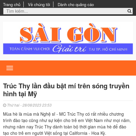
Trang chủ
Về chúng tôi
Dành cho quảng cáo
Toggle
navigation
Trúc Thy lần đầu bật mí trên sóng truyền
hình tại Mỹ
Thứ hai - 28/08/2023 23:53
Mùa hè là mùa mà Nghệ sĩ - MC Trúc Thy có rất nhiều chương
trình đào tạo cũng như sự kiện cho trẻ em Việt Nam như mọi năm,
nhưng năm nay Trúc Thy dành toàn bộ thời gian mùa hè để đào
tạo cho trẻ em người Việt sống tại California - Hoa Kỳ.