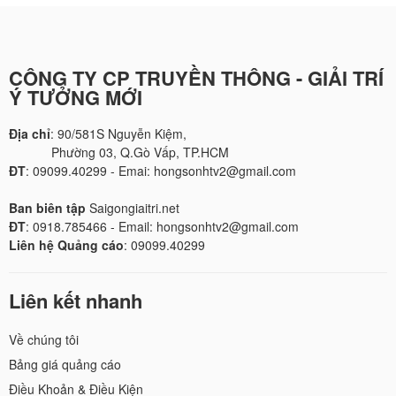
CÔNG TY CP TRUYỀN THÔNG - GIẢI TRÍ
Ý TƯỞNG MỚI
Địa chỉ
: 90/581S Nguyễn Kiệm,
Phường 03, Q.Gò Vấp, TP.HCM
ĐT
: 09099.40299 - Emai: hongsonhtv2@gmail.com
Ban biên tập
Saigongiaitri.net
ĐT
: 0918.785466 - Email: hongsonhtv2@gmail.com
Liên hệ Quảng cáo
: 09099.40299
Liên kết nhanh
Về chúng tôi
Bảng giá quảng cáo
Điều Khoản & Điều Kiện