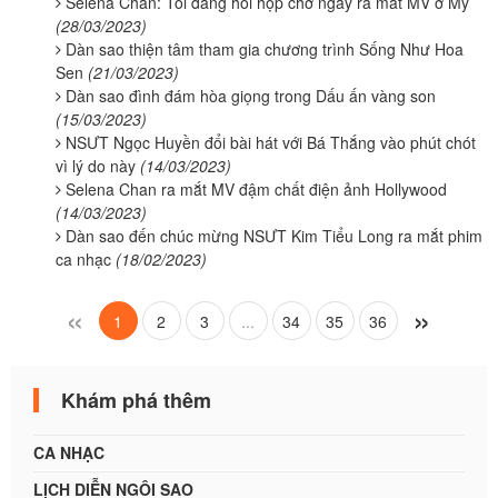
Selena Chan: Tôi đang hồi hộp chờ ngày ra mắt MV ở Mỹ
(28/03/2023)
Dàn sao thiện tâm tham gia chương trình Sống Như Hoa
Sen
(21/03/2023)
Dàn sao đình đám hòa giọng trong Dấu ấn vàng son
(15/03/2023)
NSƯT Ngọc Huyền đổi bài hát với Bá Thắng vào phút chót
vì lý do này
(14/03/2023)
Selena Chan ra mắt MV đậm chất điện ảnh Hollywood
(14/03/2023)
Dàn sao đến chúc mừng NSƯT Kim Tiểu Long ra mắt phim
ca nhạc
(18/02/2023)
«
»
1
2
3
...
34
35
36
Khám phá thêm
CA NHẠC
LỊCH DIỄN NGÔI SAO