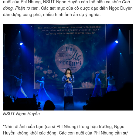
nuôi của Phi Nhung, NSƯT Ngọc Huyền còn thể hiện ca khúc
Chờ
đông, Phận tơ tằm
. Các tiết mục của cô được đạo diễn Ngọc Duyên
dàn dựng công phú, nhiều hình ảnh ẩn dụ ý nghĩa.
NSƯT Ngọc Huyền
"Nhìn di ảnh của bạn (ca sĩ Phi Nhung) trong hậu trường, Ngọc
Huyền không khỏi xúc động. Các con nuôi của Phi Nhung cần sự