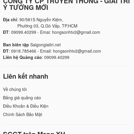
CÔNG TY CP TRUYỀN THÔNG - GIẢI TRÍ
Ý TƯỞNG MỚI
Địa chỉ
: 90/581S Nguyễn Kiệm,
Phường 03, Q.Gò Vấp, TP.HCM
ĐT
: 09099.40299 - Emai: hongsonhtv2@gmail.com
Ban biên tập
Saigongiaitri.net
ĐT
: 0918.785466 - Email: hongsonhtv2@gmail.com
Liên hệ Quảng cáo
: 09099.40299
Liên kết nhanh
Về chúng tôi
Bảng giá quảng cáo
Điều Khoản & Điều Kiện
Chính Sách Bảo Mật
SGGT trên Mạng XH