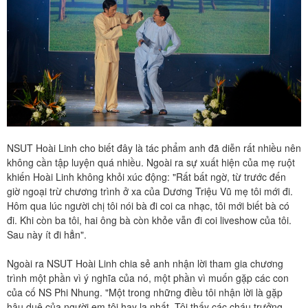
NSUT Hoài Linh cho biết đây là tác phẩm anh đã diễn rất nhiều nên
không cần tập luyện quá nhiều. Ngoài ra sự xuất hiện của mẹ ruột
khiến Hoài Linh không khỏi xúc động: "Rất bất ngờ, từ trước đến
giờ ngoại trừ chương trình ở xa của Dương Triệu Vũ mẹ tôi mới đi.
Hôm qua lúc người chị tôi nói bà đi coi ca nhạc, tôi mới biết bà có
đi. Khi còn ba tôi, hai ông bà còn khỏe vẫn đi coi liveshow của tôi.
Sau này ít đi hẳn".
Ngoài ra NSUT Hoài Linh chia sẻ anh nhận lời tham gia chương
trình một phần vì ý nghĩa của nó, một phần vì muốn gặp các con
của cố NS Phi Nhung. "Một trong những điều tôi nhận lời là gặp
hậu duệ của người em tôi hay la nhất. Tôi thấy các cháu trưởng