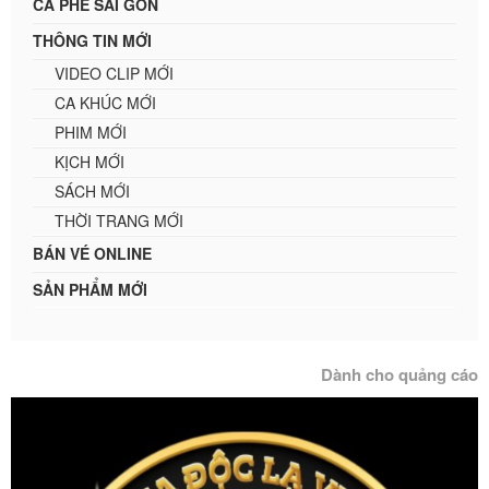
CÀ PHÊ SÀI GÒN
THÔNG TIN MỚI
VIDEO CLIP MỚI
CA KHÚC MỚI
PHIM MỚI
KỊCH MỚI
SÁCH MỚI
THỜI TRANG MỚI
BÁN VÉ ONLINE
SẢN PHẨM MỚI
Dành cho quảng cáo