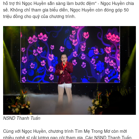
hỗ trợ thì Ngọc Huyền sẵn sàng làm bước đệm" - Ngọc Huyền chia
sẻ. Không chỉ tham gia biểu diễn, Ngọc Huyền còn đóng góp 50
triệu đồng cho quỹ của chương trình.
NSND Thanh Tuấn
Cùng với Ngọc Huyền, chương trình Tìm Mẹ Trong Mơ còn mời
nhiều nghệ sĩ cải lương gạo cội tham gia. Các NSND Thanh Tuấn,