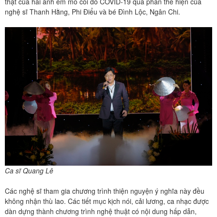
thật của hai anh em mồ côi do COVID-19 qua phần thể hiện của
nghệ sĩ Thanh Hằng, Phi Điểu và bé Đình Lộc, Ngân Chi.
Ca sĩ Quang Lê
Các nghệ sĩ tham gia chương trình thiện nguyện ý nghĩa này đều
không nhận thù lao. Các tiết mục kịch nói, cải lương, ca nhạc được
dàn dựng thành chương trình nghệ thuật có nội dung hấp dẫn,