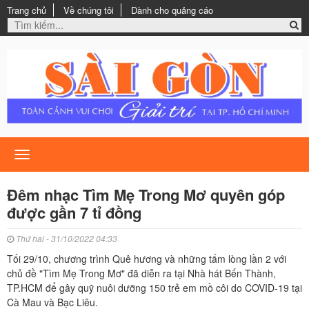
Trang chủ
Về chúng tôi
Dành cho quảng cáo
Toggle
navigation
Đêm nhạc Tìm Mẹ Trong Mơ quyên góp
được gần 7 tỉ đồng
Thứ hai - 31/10/2022 04:33
Tối 29/10, chương trình Quê hương và những tấm lòng lần 2 với
chủ đề "Tìm Mẹ Trong Mơ" đã diễn ra tại Nhà hát Bến Thành,
TP.HCM để gây quỹ nuôi dưỡng 150 trẻ em mồ côi do COVID-19 tại
Cà Mau và Bạc Liêu.