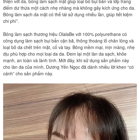
thiện với da, bông làm sạch mặt giúp loại bỏ bụi bẩn và lớp trang
điểm dư thừa một cách nhẹ nhàng mà không gây kích ứng cho da.
Bông làm sạch da mặt có thể tái sử dụng nhiều lần, giúp tiết kiệm
chi phí”.
Bông làm sạch thương hiệu OlalaBe với 100% polyurethane có
công dụng làm sạch bụi bẩn cặn bã, thông thoáng lỗ chân lông và
loại bỏ da chết trên mặt, cổ và tay. Bông mềm mại, mịn màng, nhẹ
dịu phù hợp cho mọi loại da da. Đem lại một làn da sạch, khỏe
mạnh, an toàn và lành tính. Mới đây, khi sử dụng sản phẩm này
cho làn da của mình, Dương Yến Ngọc đã dành nhiều lời khen “có
cánh” cho sản phẩm này.