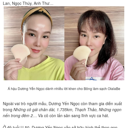
Lan, Ngọc Thúy, Anh Thư…
Á hậu Dương Yến Ngọc dành nhiều lời khen cho Bông làm sạch OlalaBe
Ngoài vai trò người mẫu, Dương Yến Ngọc còn tham gia diễn xuất
trong
Những cô gái chân dài, 1.735km, Thạch Thảo, Những ngọn
nến trong đêm 2
… Và cô còn lấn sân sang lĩnh vực ca hát.
Ở độ tuổi U-50, Dương Yến Ngọc vẫn sở hữu hình thể thon gọn,