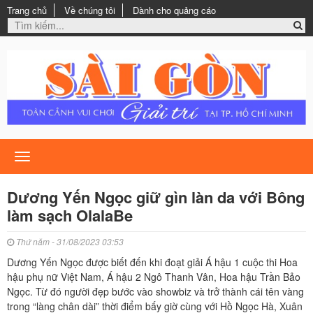
Trang chủ
Về chúng tôi
Dành cho quảng cáo
Toggle
navigation
Dương Yến Ngọc giữ gìn làn da với Bông
làm sạch OlalaBe
Thứ năm - 31/08/2023 03:53
Dương Yến Ngọc được biết đến khi đoạt giải Á hậu 1 cuộc thi Hoa
hậu phụ nữ Việt Nam, Á hậu 2 Ngô Thanh Vân, Hoa hậu Trần Bảo
Ngọc. Từ đó người đẹp bước vào showbiz và trở thành cái tên vàng
trong “làng chân dài” thời điểm bấy giờ cùng với Hồ Ngọc Hà, Xuân