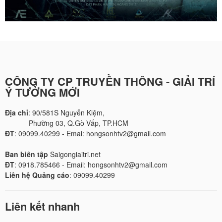
CÔNG TY CP TRUYỀN THÔNG - GIẢI TRÍ
Ý TƯỞNG MỚI
Địa chỉ
: 90/581S Nguyễn Kiệm,
Phường 03, Q.Gò Vấp, TP.HCM
ĐT
: 09099.40299 - Emai: hongsonhtv2@gmail.com
Ban biên tập
Saigongiaitri.net
ĐT
: 0918.785466 - Email: hongsonhtv2@gmail.com
Liên hệ Quảng cáo
: 09099.40299
Liên kết nhanh