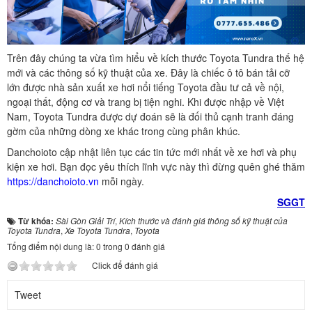
Trên đây chúng ta vừa tìm hiểu về kích thước Toyota Tundra thế hệ
mới và các thông số kỹ thuật của xe. Đây là chiếc ô tô bán tải cỡ
lớn được nhà sản xuất xe hơi nổi tiếng Toyota đầu tư cả về nội,
ngoại thất, động cơ và trang bị tiện nghi. Khi được nhập về Việt
Nam, Toyota Tundra được dự đoán sẽ là đối thủ cạnh tranh đáng
gờm của những dòng xe khác trong cùng phân khúc.
Danchoioto cập nhật liên tục các tin tức mới nhất về xe hơi và phụ
kiện xe hơi. Bạn đọc yêu thích lĩnh vực này thì đừng quên ghé thăm
https://danchoioto.vn
mỗi ngày.
SGGT
Từ khóa:
Sài Gòn Giải Trí
,
Kích thước và đánh giá thông số kỹ thuật của
Toyota Tundra
,
Xe Toyota Tundra
,
Toyota
Tổng điểm nội dung là: 0 trong 0 đánh giá
Click để đánh giá
Tweet