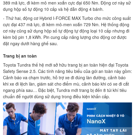
389 mã lực, đi kèm mô men xoắn cực đại 650 Nm. Động cơ này sử
dụng hộp số tự động 10 cấp và hệ dẫn động 4 bánh.
- Thứ hai, động cơ Hybrid I-FORCE MAX Turbo cho mức công suất
cực đại 437 mã lực, đi kèm mô-men xoắn 729 Nm. Hệ thống động
cơ này cũng sử dụng hộp số tự động tự động loại 10 cấp nhưng đi
kèm bộ pin 1,8 kWh. Pin cung cấp năng lượng cho động cơ được
đặt ngay dưới hàng ghế sau.
Trang bị an toàn
Toyota Tundra thế hệ mới sở hữu trang bị an toàn hiện đại Toyota
Safety Sense 2.5. Các tính năng tiêu biểu của gói an toàn này gồm:
Cảnh báo va chạm trước, hỗ trợ xe đi đúng làn đường, cảnh báo
khi xe đi lệch làn, giám sát cho điểm mù, cảnh báo khi có xe đi cắt
ngang phía sau… Đặc biệt, Tundra mới trang bị đến 8 túi khí tiêu
chuẩn để người dùng sử dụng trong điều kiện khẩn cấp.