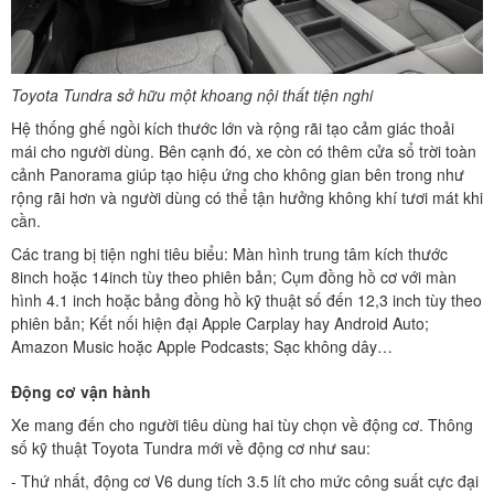
Toyota Tundra sở hữu một khoang nội thất tiện nghi
Hệ thống ghế ngồi kích thước lớn và rộng rãi tạo cảm giác thoải
mái cho người dùng. Bên cạnh đó, xe còn có thêm cửa sổ trời toàn
cảnh Panorama giúp tạo hiệu ứng cho không gian bên trong như
rộng rãi hơn và người dùng có thể tận hưởng không khí tươi mát khi
cần.
Các trang bị tiện nghi tiêu biểu: Màn hình trung tâm kích thước
8inch hoặc 14inch tùy theo phiên bản; Cụm đồng hồ cơ với màn
hình 4.1 inch hoặc bảng đồng hồ kỹ thuật số đến 12,3 inch tùy theo
phiên bản; Kết nối hiện đại Apple Carplay hay Android Auto;
Amazon Music hoặc Apple Podcasts; Sạc không dây…
Động cơ vận hành
Xe mang đến cho người tiêu dùng hai tùy chọn về động cơ. Thông
số kỹ thuật Toyota Tundra mới về động cơ như sau:
- Thứ nhất, động cơ V6 dung tích 3.5 lít cho mức công suất cực đại