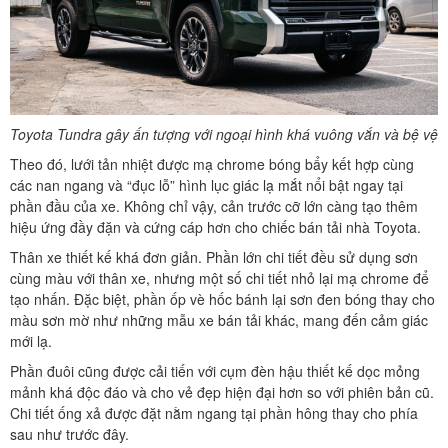
Toyota Tundra gây ấn tượng với ngoại hình khá vuông vắn và bệ vệ
Theo đó, lưới tản nhiệt được mạ chrome bóng bẩy kết hợp cùng
các nan ngang và “đục lỗ” hình lục giác lạ mắt nổi bật ngay tại
phần đầu của xe. Không chỉ vậy, cản trước cỡ lớn càng tạo thêm
hiệu ứng đầy đặn và cứng cáp hơn cho chiếc bán tải nhà Toyota.
Thân xe thiết kế khá đơn giản. Phần lớn chi tiết đều sử dụng sơn
cùng màu với thân xe, nhưng một số chi tiết nhỏ lại mạ chrome để
tạo nhấn. Đặc biệt, phần ốp vè hốc bánh lại sơn đen bóng thay cho
màu sơn mờ như những mẫu xe bán tải khác, mang đến cảm giác
mới lạ.
Phần đuôi cũng được cải tiến với cụm đèn hậu thiết kế dọc mỏng
mảnh khá độc đáo và cho vẻ đẹp hiện đại hơn so với phiên bản cũ.
Chi tiết ống xả được đặt nằm ngang tại phần hông thay cho phía
sau như trước đây.