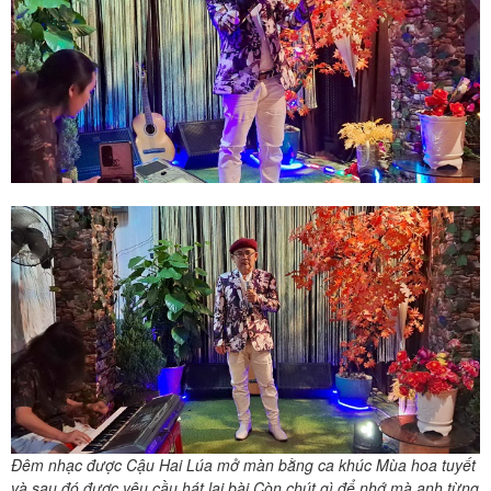
Đêm nhạc được Cậu Hai Lúa mở màn bằng ca khúc Mùa hoa tuyết
và sau đó được yêu cầu hát lại bài Còn chút gì để nhớ mà anh từng