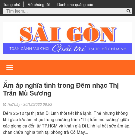
Trang chủ
Về chúng tôi
Dành cho quảng cáo
Toggle
navigation
Ấm áp nghĩa tình trong Đêm nhạc Thị
Trấn Mù Sương
Thứ bảy - 30/12/2023 08:53
Đêm 25/12 tại thị trấn Di Linh thời tiết khá lạnh. Thế nhưng không
khí giao lưu âm nhạc trong chương trình "Thị trấn mù sương" giữa
các giọng ca đến từ TP.HCM và khán giả Di Linh lại hết sức ấm áp,
chan chứa nghĩa tình tại phòng trà Cỏ May...