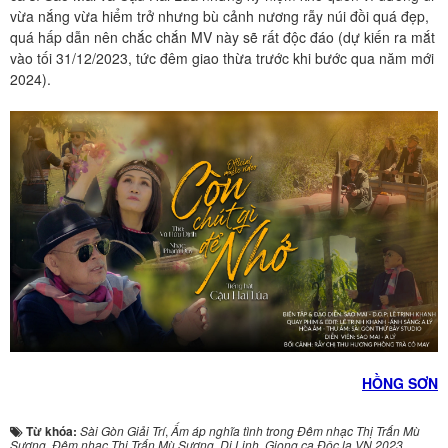
vừa nắng vừa hiểm trở nhưng bù cảnh nương rẫy núi đồi quá đẹp,
quá hấp dẫn nên chắc chắn MV này sẽ rất độc đáo (dự kiến ra mắt
vào tối 31/12/2023, tức đêm giao thừa trước khi bước qua năm mới
2024).
HỒNG SƠN
Từ khóa:
Sài Gòn Giải Trí
,
Ấm áp nghĩa tình trong Đêm nhạc Thị Trấn Mù
Sương
,
Đêm nhạc Thị Trấn Mù Sương
,
Di Linh
,
Giọng ca Độc lạ VN 2023