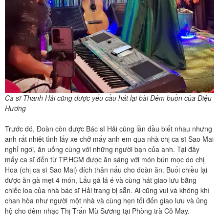
Ca sĩ Thanh Hải cũng được yếu cầu hát lại bài Đêm buồn của Diệu
Hương
Trước đó, Đoàn còn được Bác sĩ Hải cũng lần đầu biết nhau nhưng
anh rất nhiêt tình lấy xe chở mấy anh em qua nhà chị ca sĩ Sao Mai
nghỉ ngơi, ăn uống cùng với những người bạn của anh. Tại đây
mấy ca sĩ đến từ TP.HCM được ăn sáng với món bún mọc do chị
Hoa (chị ca sĩ Sao Mai) đích thân nấu cho đoàn ăn. Buổi chiều lại
được ăn gà mẹt 4 món, Lẩu gà lá é và cùng hát giao lưu bằng
chiếc loa của nhà bác sĩ Hải trang bị sẵn. Ai cũng vui và không khí
chan hòa như người một nhà và cùng hẹn tối đến giao lưu và ủng
hộ cho đêm nhạc Thị Trấn Mù Sương tại Phòng trà Cỏ May.