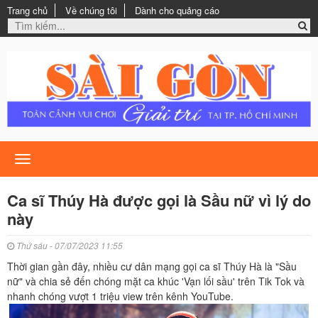
Trang chủ
Về chúng tôi
Dành cho quảng cáo
Toggle
navigation
Ca sĩ Thúy Hà được gọi là Sầu nữ vì lý do
này
Thứ sáu - 07/07/2023 11:55
Thời gian gần đây, nhiều cư dân mạng gọi ca sĩ Thúy Hà là "Sầu
nữ" và chia sẻ đến chóng mặt ca khúc 'Vạn lối sầu' trên Tik Tok và
nhanh chóng vượt 1 triệu view trên kênh YouTube.