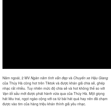
Năm ngoái, 2 MV
Ngàn năm tình vẫn đẹp
và
Chuyến xe Hậu Giang
của Thúy Hà cũng hot trên Tiktok và được khán giả chia sẻ, ghép
nhạc rất nhiều. Tuy nhiên mức độ chia sẻ và hot không thể so với
Vạn lối sầu
mới được phát hành vừa qua của Thúy Hà. Một giọng
hát liêu trai, ngọt ngào cộng với ca từ bài hát quá hay nên đã chạm
được vào tim của hàng triệu khán thính giả yêu nhạc.