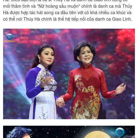
mối thâm tình và "Nữ hoàng sầu muộn" chính là danh ca mà Thúy
Hà được hợp tác hát song ca đầu tiên với cô khá nhiều ca khúc và
có thể nói Thúy Hà chính là thế hệ tiếp nối của danh ca Giao Linh.