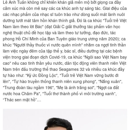
Lê Anh Tuấn không chỉ khiến khán giả mến mộ bởi giọng ca đầy
cảm xúc mà còn mê say các ca khúc anh tự sáng tác. Giai điệu của
các nhạc phẩm của nhạc sĩ tuôn trào như dòng suối mát lành nuôi
dưỡng tưới mát tâm hồn khán thính giả. Đó là ca khúc "Tuổi trẻ Việt
Nam làm theo lời Bác" (đạt Giải C giải thưởng tác phẩm văn học
nghệ thuật chủ đề học tập và làm theo tư tưởng, đạo đức, tác
phong Hồ Chí Minh của Ban Tuyên giáo trung ương năm 2020); ca
khúc "Người thầy thuốc vì nước quên mình" nhằm ca ngợi tinh thần
làm việc ngày đêm của tập thể y, bác sĩ, điều dưỡng tại các bệnh
viện trong giai đoạn dịch Covid-19, ca khúc "Ngôi sao Việt Nam bay
cao" nêu cao tinh thần yêu nước, dân tộc động viên thanh niên Việt
Nam trên đấu trường thể thao Seagames 32 và nhiều ca khúc đầy
tự hào như: "Ký ức Đồng Lộc", "Tuổi trẻ Việt Nam vững bước đi
lên", "Tự hào truyền thống thanh niên xung phong", "Nắng xuân",
"Trung đoàn tàu ngầm 196", "Mẹ là ánh trăng soi", "Ngợi ca đất
nước hoa Chăm Pa", "Tuổi thơ thành phố vì môi trường xanh”,
“Thác sen mặt hồ”…