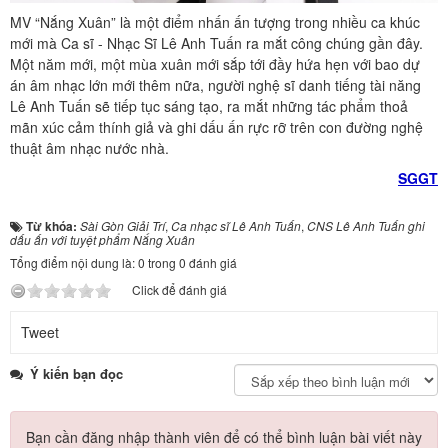
MV “Nắng Xuân” là một điểm nhấn ấn tượng trong nhiều ca khúc
mới mà Ca sĩ - Nhạc Sĩ Lê Anh Tuấn ra mắt công chúng gần đây.
Một năm mới, một mùa xuân mới sắp tới đầy hứa hẹn với bao dự
án âm nhạc lớn mới thêm nữa, người nghệ sĩ danh tiếng tài năng
Lê Anh Tuấn sẽ tiếp tục sáng tạo, ra mắt những tác phẩm thoả
mãn xúc cảm thính giả và ghi dấu ấn rực rỡ trên con đường nghệ
thuật âm nhạc nước nhà.
SGGT
Từ khóa:
Sài Gòn Giải Trí
,
Ca nhạc sĩ Lê Anh Tuấn
,
CNS Lê Anh Tuấn ghi
dấu ấn với tuyệt phẩm Nắng Xuân
Tổng điểm nội dung là: 0 trong 0 đánh giá
Click để đánh giá
Tweet
Ý kiến bạn đọc
Bạn cần đăng nhập thành viên để có thể bình luận bài viết này