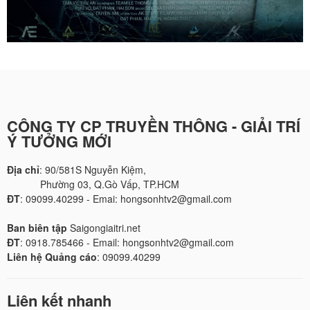
CÔNG TY CP TRUYỀN THÔNG - GIẢI TRÍ
Ý TƯỞNG MỚI
Địa chỉ
: 90/581S Nguyễn Kiệm,
Phường 03, Q.Gò Vấp, TP.HCM
ĐT
: 09099.40299 - Emai: hongsonhtv2@gmail.com
Ban biên tập
Saigongiaitri.net
ĐT
: 0918.785466 - Email: hongsonhtv2@gmail.com
Liên hệ Quảng cáo
: 09099.40299
Liên kết nhanh