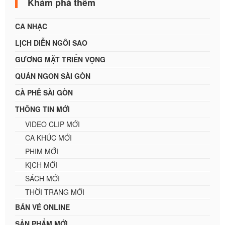
Khám phá thêm
CA NHẠC
LỊCH DIỄN NGÔI SAO
GƯƠNG MẶT TRIỂN VỌNG
QUÁN NGON SÀI GÒN
CÀ PHÊ SÀI GÒN
THÔNG TIN MỚI
VIDEO CLIP MỚI
CA KHÚC MỚI
PHIM MỚI
KỊCH MỚI
SÁCH MỚI
THỜI TRANG MỚI
BÁN VÉ ONLINE
SẢN PHẨM MỚI