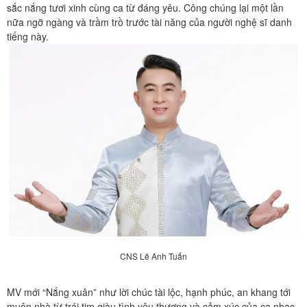
sắc nắng tươi xinh cùng ca từ đáng yêu. Công chúng lại một lần
nữa ngỡ ngàng và trầm trồ trước tài năng của người nghệ sĩ danh
tiếng này.
CNS Lê Anh Tuấn
MV mới “Nắng xuân” như lời chúc tài lộc, hạnh phúc, an khang tới
muôn nhà từ trái tim giàu tình yêu thương và cảm xúc của ca nhạc