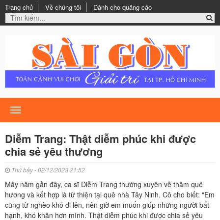
Trang chủ
Về chúng tôi
Dành cho quảng cáo
Toggle
navigation
Diễm Trang: Thật diễm phúc khi được
chia sẻ yêu thương
Thứ bảy - 02/12/2023 21:52
Mấy năm gần đây, ca sĩ Diễm Trang thường xuyên về thăm quê
hương và kết hợp là từ thiện tại quê nhà Tây Ninh. Cô cho biết: "Em
cũng từ nghèo khó đi lên, nên giờ em muốn giúp những người bất
hạnh, khó khăn hơn mình. Thật diễm phúc khi được chia sẻ yêu