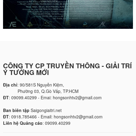
CÔNG TY CP TRUYỀN THÔNG - GIẢI TRÍ
Ý TƯỞNG MỚI
Địa chỉ
: 90/581S Nguyễn Kiệm,
Phường 03, Q.Gò Vấp, TP.HCM
ĐT
: 09099.40299 - Emai: hongsonhtv2@gmail.com
Ban biên tập
Saigongiaitri.net
ĐT
: 0918.785466 - Email: hongsonhtv2@gmail.com
Liên hệ Quảng cáo
: 09099.40299