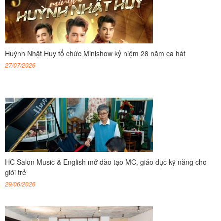
Huỳnh Nhật Huy tổ chức Minishow kỷ niệm 28 năm ca hát
27/07/2026
HC Salon Music & English mở đào tạo MC, giáo dục kỹ năng cho
giới trẻ
29/06/2026