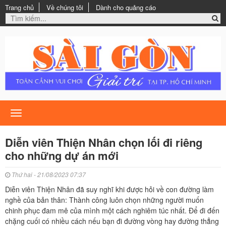
Trang chủ
Về chúng tôi
Dành cho quảng cáo
Toggle
navigation
Diễn viên Thiện Nhân chọn lối đi riêng
cho những dự án mới
Thứ hai - 21/08/2023 07:37
Diễn viên Thiện Nhân đã suy nghĩ khi được hỏi về con đường làm
nghề của bản thân: Thành công luôn chọn những người muốn
chinh phục đam mê của mình một cách nghiêm túc nhất. Để đi đến
chặng cuối có nhiều cách nếu bạn đi đường vòng hay đường thẳng