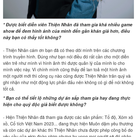
* Được biết diễn viên Thiện Nhân đã tham gia khá nhiều game
show để đem hình ảnh của mình đến gần khán giả hơn, điều
này bạn có thấy tốt không?
- Thiện Nhân cám ơn bạn đã có theo dõi mình trên các chương
trình truyền hình. Đúng như bạn nói điều đó rất cần cho một diễn
viên trẻ như mình vì hình ảnh thì được quản lý của mình lo cho
mình việc này. Vì chính mình cũng thấy để lan toả một hình ảnh
một người mới thì công cụ nào cũng được Thiện Nhân trân quý và
ghi nhận như một động lực phấn đấu nên không có gì để nói không
tốt cả.
* Bạn có thể tiết lộ những dự án sắp tham gia hay đang thực
hiện cho quý độc giả biết được không?
- Hiện Thiện Nhân đã tham gia được các sản phẩm: Tổ độ, Xóm xô
xồ, Cổ tích Việt Nam 2023... đang thực hiện Muôn dặm yêu thương
và còn các dự án khác thì Thiện Nhân chưa được phép công bố do
yêu cầu của ekip đoàn phim nhưng hy vọng mọi người sẽ đó nhận