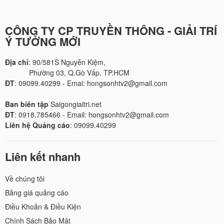
CÔNG TY CP TRUYỀN THÔNG - GIẢI TRÍ
Ý TƯỞNG MỚI
Địa chỉ
: 90/581S Nguyễn Kiệm,
Phường 03, Q.Gò Vấp, TP.HCM
ĐT
: 09099.40299 - Emai: hongsonhtv2@gmail.com
Ban biên tập
Saigongiaitri.net
ĐT
: 0918.785466 - Email: hongsonhtv2@gmail.com
Liên hệ Quảng cáo
: 09099.40299
Liên kết nhanh
Về chúng tôi
Bảng giá quảng cáo
Điều Khoản & Điều Kiện
Chính Sách Bảo Mật