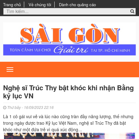
Trang chủ
Về chúng tôi
Dành cho quảng cáo
Toggle
navigation
Nghệ sĩ Trúc Thy bật khóc khi nhận Bằng
kỷ lục VN
Thứ bảy - 16/09/2023 22:16
Là 1 cô gái vui vẻ và lúc nào cũng tràn đầy năng lượng, thế nhưng
trong ngày được trao Kỷ lục Việt Nam, nghệ sĩ Trúc Thy đã bật
khóc như một đứa trẻ vì quá xúc động...