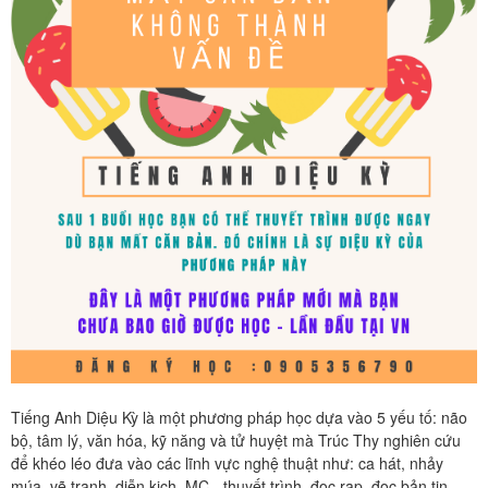
Tiếng Anh Diệu Kỳ là một phương pháp học dựa vào 5 yếu tố: não
bộ, tâm lý, văn hóa, kỹ năng và tử huyệt mà Trúc Thy nghiên cứu
để khéo léo đưa vào các lĩnh vực nghệ thuật như: ca hát, nhảy
múa, vẽ tranh, diễn kịch, MC - thuyết trình, đọc rap, đọc bản tin