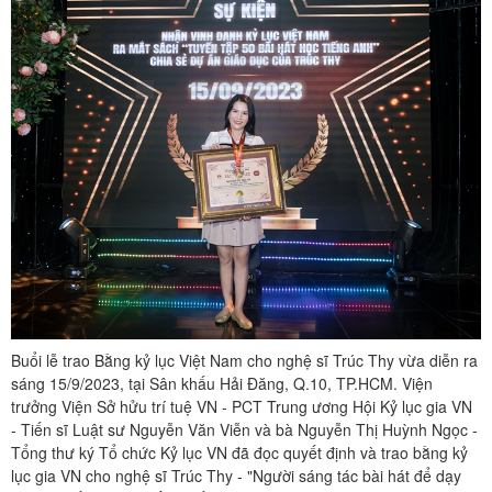
Buổi lễ trao Bằng kỷ lục Việt Nam cho nghệ sĩ Trúc Thy vừa diễn ra
sáng 15/9/2023, tại Sân khấu Hải Đăng, Q.10, TP.HCM. Viện
trưởng Viện Sở hửu trí tuệ VN - PCT Trung ương Hội Kỷ lục gia VN
- Tiến sĩ Luật sư Nguyễn Văn Viễn và bà Nguyễn Thị Huỳnh Ngọc -
Tổng thư ký Tổ chức Kỷ lục VN đã đọc quyết định và trao bằng kỷ
lục gia VN cho nghệ sĩ Trúc Thy - "Người sáng tác bài hát để dạy