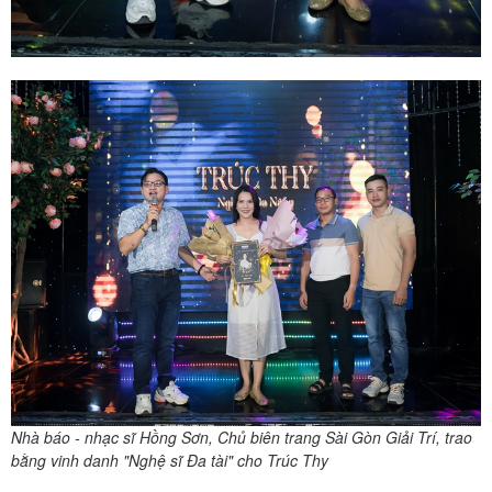
Nhà báo - nhạc sĩ Hồng Sơn, Chủ biên trang Sài Gòn Giải Trí, trao
bằng vinh danh "Nghệ sĩ Đa tài" cho Trúc Thy