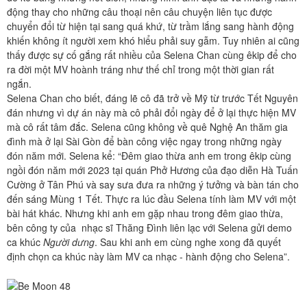
động thay cho những câu thoại nên câu chuyện liên tục được
chuyển đổi từ hiện tại sang quá khứ, từ trầm lắng sang hành động
khiến không ít người xem khó hiểu phải suy gẫm. Tuy nhiên ai cũng
thấy được sự cố gắng rất nhiều của Selena Chan cùng êkip để cho
ra đời một MV hoành tráng như thế chỉ trong một thời gian rất
ngắn.
Selena Chan cho biết, đáng lẽ cô đã trở về Mỹ từ trước Tết Nguyên
đán nhưng vì dự án này mà cô phải đổi ngày để ở lại thực hiện MV
mà cô rất tâm đắc. Selena cũng không về quê Nghệ An thăm gia
đình mà ở lại Sài Gòn để bàn công việc ngay trong những ngày
đón năm mới. Selena kể: “Đêm giao thừa anh em trong êkip cùng
ngồi đón năm mới 2023 tại quán Phở Hương của đạo diễn Hà Tuấn
Cường ở Tân Phú và say sưa đưa ra những ý tưởng và bàn tán cho
đến sáng Mùng 1 Tết. Thực ra lúc đầu Selena tính làm MV với một
bài hát khác. Nhưng khi anh em gặp nhau trong đêm giao thừa,
bên công ty của nhạc sĩ Thăng Đình liên lạc với Selena gửi demo
ca khúc
Người dưng
. Sau khi anh em cùng nghe xong đã quyết
định chọn ca khúc này làm MV ca nhạc - hành động cho Selena”.