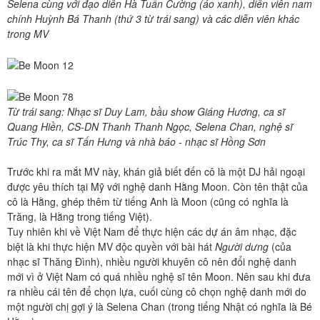
Selena cùng với đạo diễn Hà Tuấn Cường (áo xanh), diễn viên nam
chính Huỳnh Bá Thanh (thứ 3 từ trái sang) và các diễn viên khác
trong MV
Từ trái sang: Nhạc sĩ Duy Lam, bầu show Giáng Hương, ca sĩ
Quang Hiền, CS-DN Thanh Thanh Ngọc, Selena Chan, nghệ sĩ
Trúc Thy, ca sĩ Tấn Hưng và nhà báo - nhạc sĩ Hồng Sơn
Trước khi ra mắt MV này, khán giả biết đến cô là một DJ hải ngoại
được yêu thích tại Mỹ với nghệ danh Hằng Moon. Còn tên thật của
cô là Hằng, ghép thêm từ tiếng Anh là Moon (cũng có nghĩa là
Trăng, là Hằng trong tiếng Việt).
Tuy nhiên khi về Việt Nam để thực hiện các dự án âm nhạc, đặc
biệt là khi thực hiện MV độc quyền với bài hát
Người dưng
(của
nhạc sĩ Thăng Đình), nhiều người khuyên cô nên đổi nghệ danh
mới vì ở Việt Nam có quá nhiều nghệ sĩ tên Moon. Nên sau khi đưa
ra nhiều cái tên để chọn lựa, cuối cùng cô chọn nghệ danh mới do
một người chị gợi ý là Selena Chan (trong tiếng Nhật có nghĩa là Bé