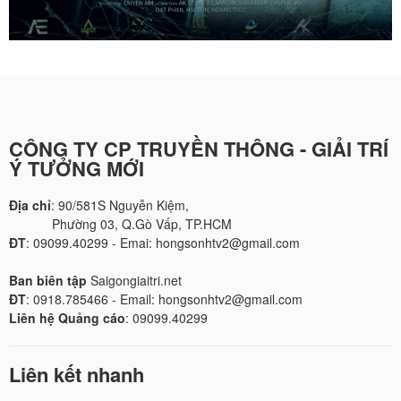
CÔNG TY CP TRUYỀN THÔNG - GIẢI TRÍ
Ý TƯỞNG MỚI
Địa chỉ
: 90/581S Nguyễn Kiệm,
Phường 03, Q.Gò Vấp, TP.HCM
ĐT
: 09099.40299 - Emai: hongsonhtv2@gmail.com
Ban biên tập
Saigongiaitri.net
ĐT
: 0918.785466 - Email: hongsonhtv2@gmail.com
Liên hệ Quảng cáo
: 09099.40299
Liên kết nhanh