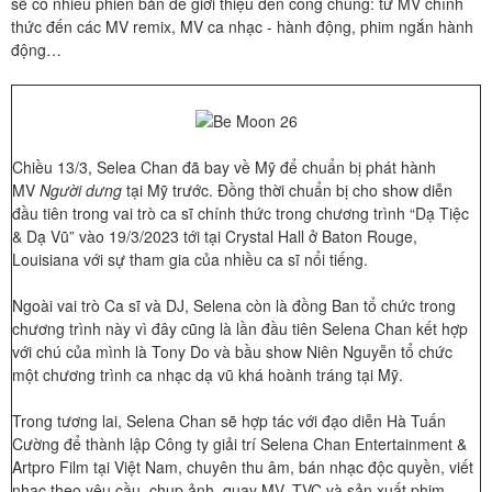
sẽ có nhiều phiên bản để giới thiệu đến công chúng: từ MV chính
thức đến các MV remix, MV ca nhạc - hành động, phim ngắn hành
động…
Chiều 13/3, Selea Chan đã bay về Mỹ để chuẩn bị phát hành
MV
Người dưng
tại Mỹ trước. Đồng thời chuẩn bị cho show diễn
đầu tiên trong vai trò ca sĩ chính thức trong chương trình “Dạ Tiệc
& Dạ Vũ” vào 19/3/2023 tới tại Crystal Hall ở Baton Rouge,
Louisiana với sự tham gia của nhiều ca sĩ nổi tiếng.
Ngoài vai trò Ca sĩ và DJ, Selena còn là đồng Ban tổ chức trong
chương trình này vì đây cũng là lần đầu tiên Selena Chan kết hợp
với chú của mình là Tony Do và bầu show Niên Nguyễn tổ chức
một chương trình ca nhạc dạ vũ khá hoành tráng tại Mỹ.
Trong tương lai, Selena Chan sẽ hợp tác với đạo diễn Hà Tuấn
Cường để thành lập Công ty giải trí Selena Chan Entertainment &
Artpro Film tại Việt Nam, chuyên thu âm, bán nhạc độc quyền, viết
nhạc theo yêu cầu, chụp ảnh, quay MV, TVC và sản xuất phim…