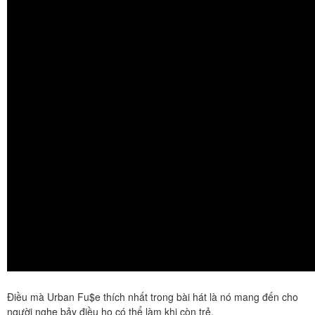
Điều mà Urban Fu$e thích nhất trong bài hát là nó mang đến cho
người nghe bảy điều họ có thể làm khi còn trẻ.