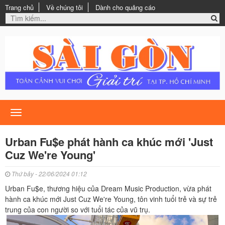
Trang chủ
Về chúng tôi
Dành cho quảng cáo
Toggle
navigation
Urban Fu$e phát hành ca khúc mới 'Just
Cuz We're Young'
Thứ bảy - 22/06/2024 01:12
Urban Fu$e, thương hiệu của Dream Music Production, vừa phát
hành ca khúc mới Just Cuz We're Young, tôn vinh tuổi trẻ và sự trẻ
trung của con người so với tuổi tác của vũ trụ.