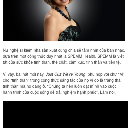
Nữ nghệ sĩ kiêm nhà sản xuất cũng chia sẻ tầm nhìn của ban nhạc,
dựa trên một công thức duy nhất là SPEMM Health. SPEMM là viết
tắt của sức khỏe tinh thần, thể chất, cảm xúc, tinh thần và tiền tệ.
Vì vậy, bài hát mới này,
Just Cuz We're Young
, phù hợp với chữ "M"
cho "tinh thần" trong công thức sáng tác của họ vì đó là trạng thái
tinh thần mà họ đang ở. "Chúng ta nên luôn đặt mình vào cuộc
hành trình của cuộc sống để trải nghiệm hạnh phúc”, Lâm nói.