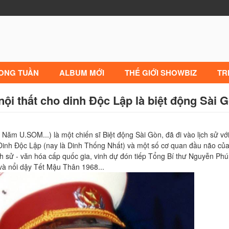
RONG TUẦN
ALBUM MỚI
THẾ GIỚI SHOWBIZ
TR
i thất cho dinh Độc Lập là biệt động Sài G
ăm U.SOM...) là một chiến sĩ Biệt động Sài Gòn, đã đi vào lịch sử vớ
Dinh Độc Lập (nay là Dinh Thống Nhất) và một số cơ quan đầu não của
ch sử - văn hóa cấp quốc gia, vinh dự đón tiếp Tổng Bí thư Nguyễn Ph
à nổi dậy Tết Mậu Thân 1968...