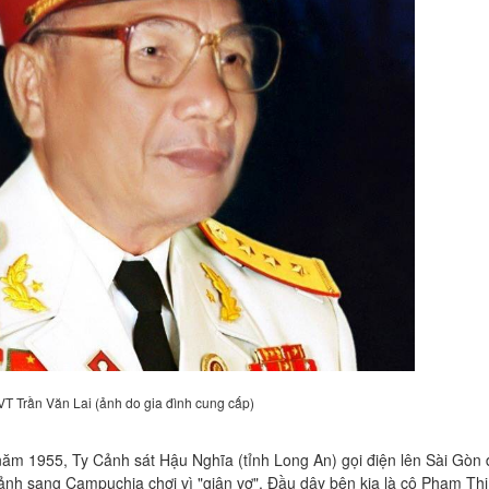
T Trần Văn Lai (ảnh do gia đình cung cấp)
ăm 1955, Ty Cảnh sát Hậu Nghĩa (tỉnh Long An) gọi điện lên Sài Gòn 
cảnh sang Campuchia chơi vì "giận vợ". Đầu dây bên kia là cô Phạm Th