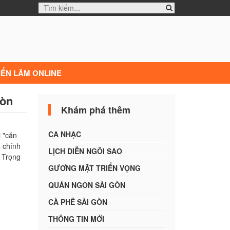
IỂN LÃM ONLINE
òn
Khám phá thêm
CA NHẠC
i "căn
 chính
LỊCH DIỄN NGÔI SAO
ú Trọng
GƯƠNG MẶT TRIỂN VỌNG
QUÁN NGON SÀI GÒN
CÀ PHÊ SÀI GÒN
THÔNG TIN MỚI