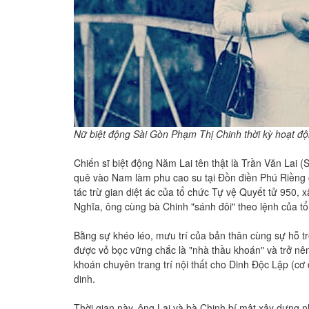
Nữ biệt động Sài Gòn Phạm Thị Chinh thời kỳ hoạt độ
Chiến sĩ biệt động Năm Lai tên thật là Trần Văn Lai 
quê vào Nam làm phu cao su tại Đồn điền Phú Riền
tác trừ gian diệt ác của tổ chức Tự vệ Quyết tử 950,
Nghĩa, ông cùng bà Chinh "sánh đôi" theo lệnh của tổ
Bằng sự khéo léo, mưu trí của bản thân cùng sự hỗ trợ
được vỏ bọc vững chắc là "nhà thầu khoán" và trở nên
khoán chuyên trang trí nội thất cho Dinh Độc Lập (cơ
dinh.
Thời gian này, ông Lai và bà Chinh bí mật xây dựng n