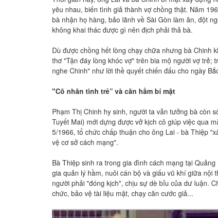
yêu nhau, biến tình giả thành vợ chồng thật. Năm 1964
bà nhận họ hàng, bảo lãnh về Sài Gòn làm ăn, đột ng
không khai thác được gì nên địch phải thả bà.
Dù được chồng hết lòng chạy chữa nhưng bà Chinh khô
thơ "Tận đáy lòng khóc vợ" trên bia mộ người vợ trẻ
nghe Chinh" như lời thề quyết chiến đấu cho ngày B
"Cô nhân tình trẻ” và căn hầm bí mật
Phạm Thị Chinh hy sinh, người ta vẫn tưởng bà còn số
Tuyết Mai) mới dựng được vở kịch cô giúp việc qua m
5/1966, tổ chức chấp thuận cho ông Lai - bà Thiệp "
vệ cơ sở cách mạng".
Bà Thiệp sinh ra trong gia đình cách mạng tại Quảng N
gia quản lý hầm, nuôi cán bộ và giấu vũ khí giữa nội 
người phải "đóng kịch", chịu sự dè bỉu của dư luận. 
chức, bảo vệ tài liệu mật, chạy căn cước giả...