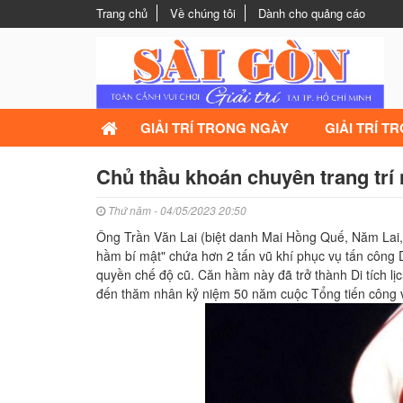
Trang chủ
Về chúng tôi
Dành cho quảng cáo
GIẢI TRÍ TRONG NGÀY
GIẢI TRÍ T
Chủ thầu khoán chuyên trang trí nộ
Thứ năm - 04/05/2023 20:50
Ông Trần Văn Lai (biệt danh Mai Hồng Quế, Năm Lai, N
hầm bí mật" chứa hơn 2 tấn vũ khí phục vụ tấn công 
quyền chế độ cũ. Căn hầm này đã trở thành Di tích lị
đến thăm nhân kỷ niệm 50 năm cuộc Tổng tiến công v