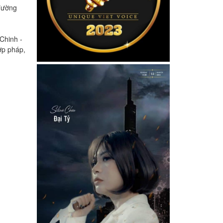
(đường
 Chinh -
ợp pháp,