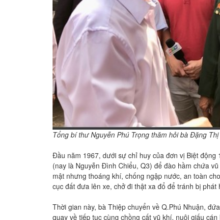
Tổng bí thư Nguyễn Phú Trọng thăm hỏi bà Đặng Thi
Đầu năm 1967, dưới sự chỉ huy của đơn vị Biệt động 
(nay là Nguyễn Đình Chiểu, Q3) để đào hầm chứa vũ 
mật nhưng thoáng khí, chống ngập nước, an toàn cho cá
cục đất đưa lên xe, chở đi thật xa đổ để tránh bị phát 
Thời gian này, bà Thiệp chuyển về Q.Phú Nhuận, đứa
quay về tiếp tục cùng chồng cất vũ khí, nuôi giấu cá