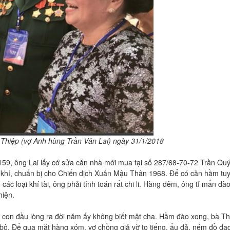
̣ Thiệp (vợ Anh hùng Trần Văn Lai) ngày 31/1/2018
159, ông Lai lấy cớ sửa căn nhà mới mua tại số 287/68-70-72 Trần Qu
khí, chuẩn bị cho Chiến dịch Xuân Mậu Thân 1968. Để có căn hầm tuyệ
c loại khí tài, ông phải tính toán rất chi li. Hàng đêm, ông tỉ mẩn đà
hiện.
 con đầu lòng ra đời năm ấy không biết mặt cha. Hầm đào xong, bà Th
n bộ. Để qua mặt hàng xóm, vợ chồng giả vờ to tiếng, ẩu đả, ném đồ đạ