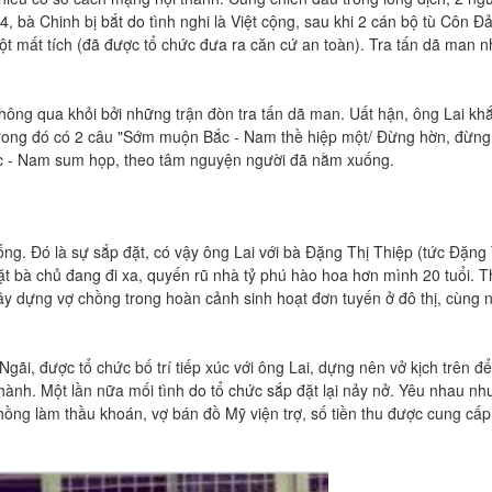
, bà Chinh bị bắt do tình nghi là Việt cộng, sau khi 2 cán bộ tù Côn 
ột mất tích (đã được tổ chức đưa ra căn cứ an toàn). Tra tấn dã man 
ng qua khỏi bởi những trận đòn tra tấn dã man. Uất hận, ông Lai khắ
; trong đó có 2 câu "Sớm muộn Bắc - Nam thề hiệp một/ Đừng hờn, đừng
ắc - Nam sum họp, theo tâm nguyện người đã nằm xuống.
ng. Đó là sự sắp đặt, có vậy ông Lai với bà Đặng Thị Thiệp (tức Đặng 
ặt bà chủ đang đi xa, quyến rũ nhà tỷ phú hào hoa hơn mình 20 tuổi. 
xây dựng vợ chồng trong hoàn cảnh sinh hoạt đơn tuyến ở đô thị, cùng
gãi, được tổ chức bố trí tiếp xúc với ông Lai, dựng nên vở kịch trên đ
thành. Một lần nữa mối tình do tổ chức sắp đặt lại nảy nở. Yêu nhau nh
Chồng làm thầu khoán, vợ bán đồ Mỹ viện trợ, số tiền thu được cung cấp