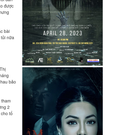
Đảo được
nhưng
c bài
 tủi nữa
Thị
Tháng
 nhau bảo
ể tham
ưng 2
 cho tổ