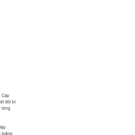
ý Cáp
t đối bí
o từng
iệp
c loảng