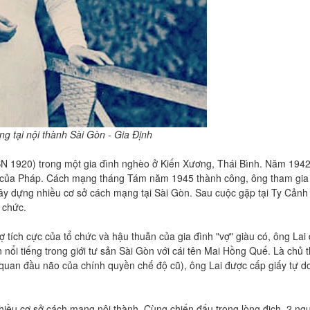
ng tại nội thành Sài Gòn - Gia Định
(SN 1920) trong một gia đình nghèo ở Kiến Xương, Thái Bình. Năm 1942
g của Pháp. Cách mạng tháng Tám năm 1945 thành công, ông tham gia
 xây dựng nhiều cơ sở cách mạng tại Sài Gòn. Sau cuộc gặp tại Ty Cảnh
 chức.
 tích cực của tổ chức và hậu thuẫn của gia đình "vợ" giàu có, ông Lai
 nổi tiếng trong giới tư sản Sài Gòn với cái tên Mai Hồng Quế. Là chủ 
 quan đầu não của chính quyền chế độ cũ), ông Lai được cấp giấy tự d
hiều cơ sở cách mạng nội thành. Cùng chiến đấu trong lòng địch, 2 ng