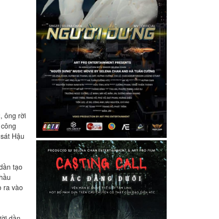
, ông rời
 công
 sát Hậu
 dần tạo
thầu
o ra vào
ười dần