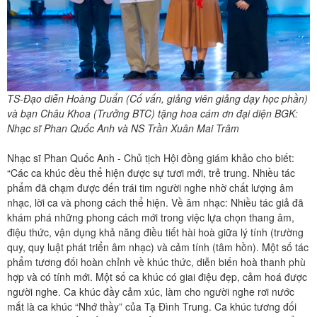
TS-Đạo diễn Hoàng Duẩn (Cố vấn, giảng viên giảng dạy học phần)
và bạn Châu Khoa (Trưởng BTC) tặng hoa cám ơn đại diện BGK:
Nhạc sĩ Phan Quốc Anh và NS Trần Xuân Mai Trâm
Nhạc sĩ Phan Quốc Anh - Chủ tịch Hội đồng giám khảo cho biết:
“Các ca khúc đều thể hiện được sự tươi mới, trẻ trung. Nhiều tác
phẩm đã chạm được đến trái tim người nghe nhờ chất lượng âm
nhạc, lời ca và phong cách thể hiện. Về âm nhạc: Nhiều tác giả đã
khám phá những phong cách mới trong việc lựa chọn thang âm,
điệu thức, vận dụng khả năng điều tiết hài hoà giữa lý tính (trường
quy, quy luật phát triển âm nhạc) và cảm tính (tâm hồn). Một số tác
phẩm tương đối hoàn chỉnh về khúc thức, diễn biến hoà thanh phù
hợp và có tính mới. Một số ca khúc có giai điệu đẹp, cảm hoá được
người nghe. Ca khúc đầy cảm xúc, làm cho người nghe rơi nước
mắt là ca khúc “Nhớ thầy” của Tạ Đình Trung. Ca khúc tương đối