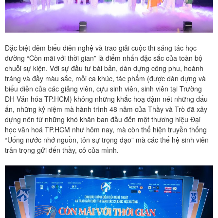
Đặc biệt đêm biểu diễn nghệ và trao giải cuộc thi sáng tác học
đường “Còn mãi với thời gian” là điểm nhấn đặc sắc của toàn bộ
chuỗi sự kiện. Với sự đầu tư bài bản, dàn dựng công phu, hoành
tráng và đầy màu sắc, mỗi ca khúc, tác phẩm (được dàn dựng và
biểu diễn của các giảng viên, cựu sinh viên, sinh viên tại Trường
ĐH Văn hóa TP.HCM) không những khắc hoạ đậm nét những dấu
ấn, những kỷ niệm mà hành trình 48 năm của Thầy và Trò đã xây
dựng nên từ những khó khăn ban đầu đến một thương hiệu Đại
học văn hoá TP.HCM như hôm nay, mà còn thể hiện truyền thống
“Uống nước nhớ nguồn, tôn sự trọng đạo” mà các thế hệ sinh viên
trân trọng gửi đến thầy, cô của mình.