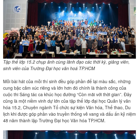
Tập thể lớp 15.2 chụp ảnh cùng lãnh đạo các thời kỳ, giảng viên,
sinh viên của Trường Đại học văn hoá TP.HCM
Mỗi bài hát của mỗi thí sinh đều góp phần để lại màu sắc, những
cung bậc cảm xúc riêng và lớn hơn đó chính là thành công của
cuộc thi Sáng tác ca khúc học đường “Còn mãi với thời gian”. Đây
cũng là một niềm vinh dự lớn của tập thể lớp đại học Quản lý văn
hóa 15.2, Chuyên ngành Tổ chức sự kiện Văn hóa, Thể thao, Du
lịch khi được góp phần vào truyền thống vẻ vang và dấu ấn kỷ niệm
48 năm thành lập Trường Đại học Văn hóa TP.HCM.