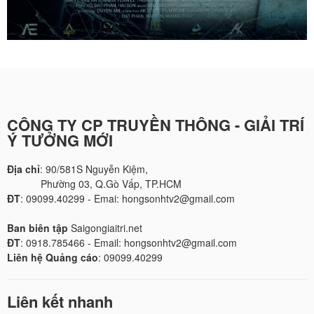
CÔNG TY CP TRUYỀN THÔNG - GIẢI TRÍ
Ý TƯỞNG MỚI
Địa chỉ
: 90/581S Nguyễn Kiệm,
Phường 03, Q.Gò Vấp, TP.HCM
ĐT
: 09099.40299 - Emai: hongsonhtv2@gmail.com
Ban biên tập
Saigongiaitri.net
ĐT
: 0918.785466 - Email: hongsonhtv2@gmail.com
Liên hệ Quảng cáo
: 09099.40299
Liên kết nhanh