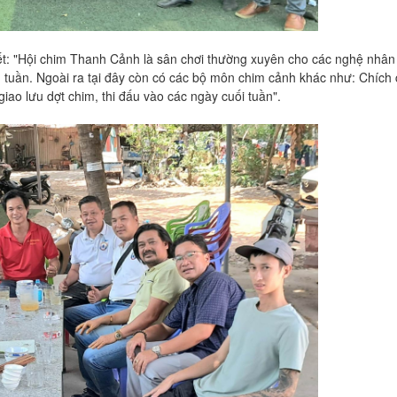
t: "Hội chim Thanh Cảnh là sân chơi thường xuyên cho các nghệ nhâ
 tuần. Ngoài ra tại đây còn có các bộ môn chim cảnh khác như: Chích
giao lưu dợt chim, thi đấu vào các ngày cuối tuần".