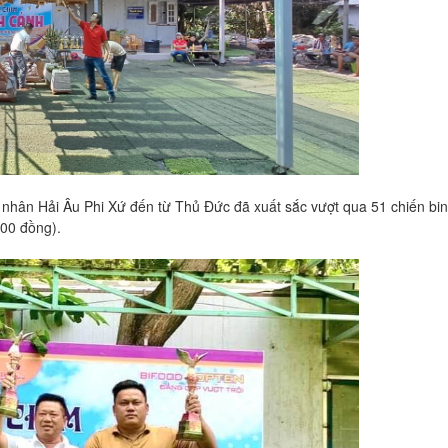
nhân Hải Âu Phi Xứ đến từ Thủ Đức đã xuất sắc vượt qua 51 chiến bi
000 đồng).