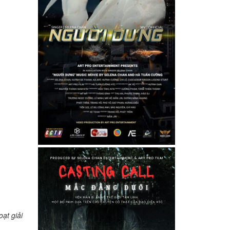
̣t giải