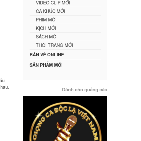
VIDEO CLIP MỚI
CA KHÚC MỚI
PHIM MỚI
KỊCH MỚI
SÁCH MỚI
THỜI TRANG MỚI
BÁN VÉ ONLINE
SẢN PHẨM MỚI
ấu
 nhau.
Dành cho quảng cáo