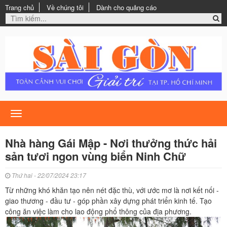
Trang chủ
Về chúng tôi
Dành cho quảng cáo
Toggle
navigation
Nhà hàng Gái Mập - Nơi thưởng thức hải
sản tươi ngon vùng biển Ninh Chữ
Thứ hai - 22/07/2024 23:17
Từ những khó khăn tạo nên nét đặc thù, với ước mơ là nơi kết nối -
giao thương - đầu tư - góp phần xây dựng phát triển kinh tế. Tạo
công ăn việc làm cho lao động phổ thông của địa phương.