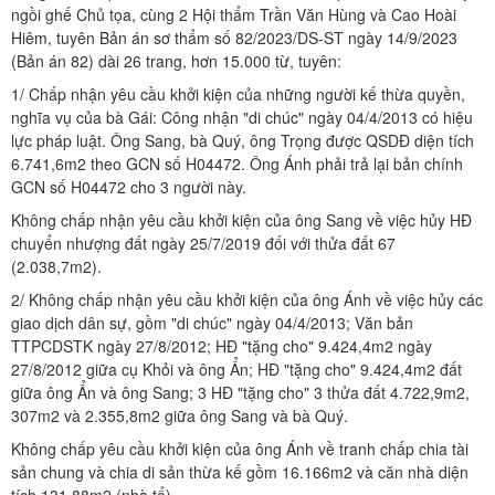
ngồi ghế Chủ tọa, cùng 2 Hội thẩm Trần Văn Hùng và Cao Hoài
Hiêm, tuyên Bản án sơ thẩm số 82/2023/DS-ST ngày 14/9/2023
(Bản án 82) dài 26 trang, hơn 15.000 từ, tuyên:
1/ Chấp nhận yêu cầu khởi kiện của những người kế thừa quyền,
nghĩa vụ của bà Gái: Công nhận "di chúc" ngày 04/4/2013 có hiệu
lực pháp luật. Ông Sang, bà Quý, ông Trọng được QSDĐ diện tích
6.741,6m2 theo GCN số H04472. Ông Ánh phải trả lại bản chính
GCN số H04472 cho 3 người này.
Không chấp nhận yêu cầu khởi kiện của ông Sang về việc hủy HĐ
chuyển nhượng đất ngày 25/7/2019 đối với thửa đất 67
(2.038,7m2).
2/ Không chấp nhận yêu cầu khởi kiện của ông Ánh về việc hủy các
giao dịch dân sự, gồm "di chúc" ngày 04/4/2013; Văn bản
TTPCDSTK ngày 27/8/2012; HĐ "tặng cho" 9.424,4m2 ngày
27/8/2012 giữa cụ Khỏi và ông Ẩn; HĐ "tặng cho" 9.424,4m2 đất
giữa ông Ẩn và ông Sang; 3 HĐ "tặng cho" 3 thửa đất 4.722,9m2,
307m2 và 2.355,8m2 giữa ông Sang và bà Quý.
Không chấp yêu cầu khởi kiện của ông Ánh về tranh chấp chia tài
sản chung và chia di sản thừa kế gồm 16.166m2 và căn nhà diện
tích 131,88m2 (nhà tổ).