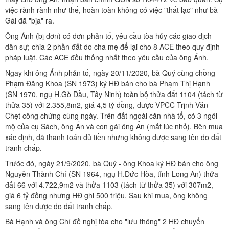
việc rành rành như thế, hoàn toàn không có việc "thất lạc" như bà
Gái đã "bịa" ra.
Ông Ánh (bị đơn) có đơn phản tố, yêu cầu tòa hủy các giao dịch
dân sự; chia 2 phần đất do cha mẹ để lại cho 8 ACE theo quy định
pháp luật. Các ACE đều thống nhất theo yêu cầu của ông Ánh.
Ngay khi ông Ánh phản tố, ngày 20/11/2020, bà Quý cùng chồng
Phạm Đăng Khoa (SN 1973) ký HĐ bán cho bà Phạm Thị Hạnh
(SN 1970, ngụ H.Gò Dầu, Tây Ninh) toàn bộ thửa đất 1104 (tách từ
thửa 35) với 2.355,8m2, giá 4,5 tỷ đồng, được VPCC Trịnh Văn
Chẹt công chứng cùng ngày. Trên đất ngoài căn nhà tổ, có 3 ngôi
mộ của cụ Sách, ông Ẩn và con gái ông Ẩn (mất lúc nhỏ). Bên mua
xác định, đã thanh toán đủ tiền nhưng không được sang tên do đất
tranh chấp.
Trước đó, ngày 21/9/2020, bà Quý - ông Khoa ký HĐ bán cho ông
Nguyễn Thành Chí (SN 1964, ngụ H.Đức Hòa, tỉnh Long An) thửa
đất 66 với 4.722,9m2 và thửa 1103 (tách từ thửa 35) với 307m2,
giá 6 tỷ đồng nhưng HĐ ghi 500 triệu. Sau khi mua, ông không
sang tên được do đất tranh chấp.
Bà Hạnh và ông Chí đề nghị tòa cho "lưu thông" 2 HĐ chuyển