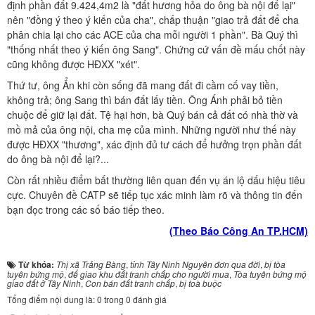
định phần đất 9.424,4m2 là "đất hương hỏa do ông bà nội để lại"
nên "đồng ý theo ý kiến của cha", chấp thuận "giao trả đất để cha
phân chia lại cho các ACE của cha mỗi người 1 phần". Bà Quý thì
"thống nhất theo ý kiến ông Sang". Chứng cứ vấn đề mấu chốt này
cũng không được HĐXX "xét".
Thứ tư, ông Ẩn khi còn sống đã mang đất đi cầm cố vay tiền,
không trả; ông Sang thì bán đất lấy tiền. Ông Ánh phải bỏ tiền
chuộc để giữ lại đất. Tệ hại hơn, bà Quý bán cả đất có nhà thờ và
mồ mả của ông nội, cha mẹ của mình. Những người như thế này
được HĐXX "thương", xác định đủ tư cách để hưởng trọn phần đất
do ông bà nội để lại?...
Còn rất nhiều điểm bất thường liên quan đến vụ án lộ dấu hiệu tiêu
cực. Chuyên đề CATP sẽ tiếp tục xác minh làm rõ và thông tin đến
bạn đọc trong các số báo tiếp theo.
(Theo Báo Công An TP.HCM)
Từ khóa:
Thị xã Trảng Bàng
,
tỉnh Tây Ninh Nguyên đơn qua đời
,
bị tòa
tuyên bứng mộ
,
để giao khu đất tranh chấp cho người mua
,
Tòa tuyên bứng mộ
giao đất ở Tây Ninh
,
Con bán đất tranh chấp
,
bị toà buộc
Tổng điểm nội dung là: 0 trong 0 đánh giá