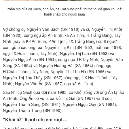
Phần mộ của cụ Sách, ông Ẩn, bà Gái buộc phải "bứng" đi để giao khu đất
tranh chấp cho người mua
Vợ chồng cụ Nguyễn Văn Sách (SN 1918) và cụ Nguyễn Thị Khỏi
(SN 1920), cùng ngụ ấp An Bình, xã An Tịnh, H.Trảng Bàng, Tây
Ninh (nay là KP.An Bình, P.An Tịnh, TX.Trảng Bàng) có 8 người
con, gồm các ông, bà: Nguyễn Thị Kim (SN 1952, mất năm 1998,
ngụ TX.Hòa Thành, Tây Ninh); Nguyễn Thị Lan (SN 1953) và
Nguyễn Ngọc Ánh (SN 1954), cùng ngụ TP.Tây Ninh; Nguyễn Văn
Sáng (SN 1954) và Nguyễn Hoàng Hải (SN 1964) cùng ngụ
H.Châu Thành, Tây Ninh; Nguyễn Thị Thu Hà (SN 1966) và
Nguyễn Thị Thu Thủy (SN 1967) cùng ngụ TX.Hòa Thành, Tây
Ninh); Nguyễn Văn Ẩn (SN 1957, ngụ xã An Tịnh).
Sau khi cụ Sách qua đời năm 1985, cụ Khỏi sống với ông Ẩn tại ấp
An Bình. Ông Ẩn có vợ là bà Đỗ Thị Gái (SN 1957) và 3 con
Nguyễn Thanh Sang (SN 1981), Nguyễn Ngọc Quý (SN 1984),
Nguyễn Thanh Trọng (SN 1990).
"Khai tử" 6 anh chị em ruột…
Trưng bằng chứng cùng đơn kêu cứu, bà Thủy, đại diện các ACE