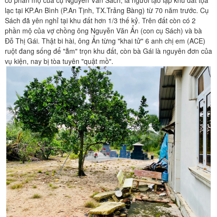
lạc tại KP.An Bình (P.An Tịnh, TX.Trảng Bàng) từ 70 năm trước. Cụ
Sách đã yên nghỉ tại khu đất hơn 1/3 thế kỷ. Trên đất còn có 2
phần mộ của vợ chồng ông Nguyễn Văn Ẩn (con cụ Sách) và bà
Đỗ Thị Gái. Thật bi hài, ông Ẩn từng "khai tử" 6 anh chị em (ACE)
ruột đang sống để "ẵm" trọn khu đất, còn bà Gái là nguyên đơn của
vụ kiện, nay bị tòa tuyên "quật mồ".