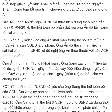
buổi họp giải quyết khiếu nại. Mở đầu, cán bộ Địa chính Nguyễn
Thành Công tóm tắt quá trình chuyển khu đất từ cụ Khỏi sang ông
Ẩn.
Các ACE ông Ẩn đề nghị UBND xã thực hiện đúng theo biên bản
ngày 01/04/2014; thu hồi toàn bộ phần đất mà ông Ẩn đã lấy, sang
tên lại cho cụ Khỏi.
PCT Yến quy kết: "Việc ông Ẩn khai man trong hồ sơ làm thủ tục
thừa kế tài sản QSDĐ là vi phạm. Ông Ẩn đã thừa nhận việc làm
sai trái của mình. UBND xã đề nghị ông Ẩn thỏa thuận với các ACE
trong gia đình".
Ông Ẩn thú nhận: "Tôi đã khai man". Ông Sang xác định: "Hiện tại,
tôi đứng tên 3 GCN; 1 giấy thế chấp vay 200 triệu đồng; 1 giấy đưa
em Quý vay 100 triệu đồng; còn 1 giấy (thửa 67) đã bán cho vợ
chồng bà Uyên".
PCT Yến dứt khoát: "UBND xã yêu cầu ông Sang thu hồi toàn bộ
các GCN. Đối với giấy bán cho bà Uyên phải thu hồi trước tháng
12/2014; 2 giấy thế chấp ngân hàng phải thu hồi trước tháng
6/2015. Ông Sang phải thu hồi 3 GCN, nộp cho UBND xã đúng thời
hạn để khắc phục hậu quả trong việc khai man khi phân chia thừa