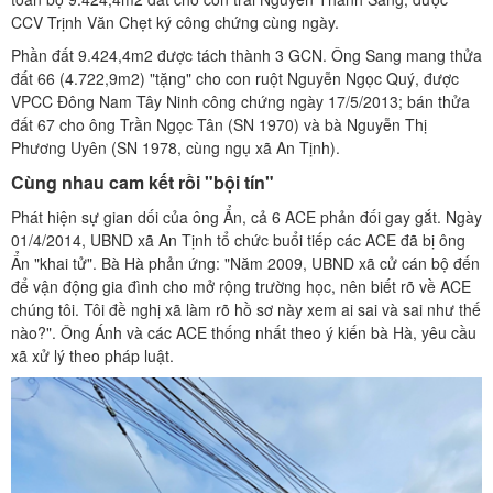
CCV Trịnh Văn Chẹt ký công chứng cùng ngày.
Phần đất 9.424,4m2 được tách thành 3 GCN. Ông Sang mang thửa
đất 66 (4.722,9m2) "tặng" cho con ruột Nguyễn Ngọc Quý, được
VPCC Đông Nam Tây Ninh công chứng ngày 17/5/2013; bán thửa
đất 67 cho ông Trần Ngọc Tân (SN 1970) và bà Nguyễn Thị
Phương Uyên (SN 1978, cùng ngụ xã An Tịnh).
Cùng nhau cam kết rồi "bội tín"
Phát hiện sự gian dối của ông Ẩn, cả 6 ACE phản đối gay gắt. Ngày
01/4/2014, UBND xã An Tịnh tổ chức buổi tiếp các ACE đã bị ông
Ẩn "khai tử". Bà Hà phản ứng: "Năm 2009, UBND xã cử cán bộ đến
để vận động gia đình cho mở rộng trường học, nên biết rõ về ACE
chúng tôi. Tôi đề nghị xã làm rõ hồ sơ này xem ai sai và sai như thế
nào?". Ông Ánh và các ACE thống nhất theo ý kiến bà Hà, yêu cầu
xã xử lý theo pháp luật.