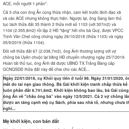
ACE, mỗi người 1 phần".
Cả 3 cha con ông Ẩn cùng thừa nhận, cam kết trước lãnh đạo xã
và các ACE nhưng không thực hiện. Ngược lại, ông Sang làm thủ
tục tách thửa đất 35 thành 2 thửa mới số 1103 (với 307m2) và
1104 (2.355,8m2) rồi lập 2 HĐ "tặng" hết cho bà Quý, được VPCC
Trịnh Văn Chẹt công chứng ngày 26/10/2018 (thửa 1103) và ngày
05/9/2019 (thửa 1104).
Đối với thửa đất 67 (2.038,7m2), ông Ánh thương lượng với vợ
chồng bà Uyên chuộc lại bằng HĐ chuyển nhượng ngày 25/7/2019.
Hoàn tất thủ tục, ông Ánh đã được UBND TX.Trảng Bàng cấp
GCNQSDĐ thửa đất này để chia cho các ACE...
Ngày 22/01/2018, cụ Khỏi quy tiên ở tuổi 98. Ngày 31/01/2020, 
mất do tai nạn giao thông. Bà Gái khởi kiện tranh chấp thừa kế
luôn phần đất 6.741,6m2. Khởi kiện không bao lâu, bà Gái cũng
ông Ẩn về "chầu ông bà” vào ngày 12/5/2021. Cả 2 vợ chồng lầ
được an táng cạnh mộ cụ Sách, phía sau nhà tổ, nhưng chưa t
nghỉ...
Mẹ khởi kiện, con bán đất