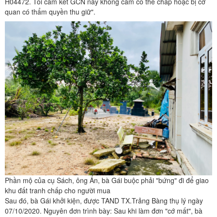
H04472. Tôi cam kết GCN này không cầm cố thế chấp hoặc bị cơ
quan có thẩm quyền thu giữ".
Phần mộ của cụ Sách, ông Ẩn, bà Gái buộc phải "bứng" đi để giao
khu đất
tranh chấp
cho người mua
Sau đó, bà Gái khởi kiện, được TAND TX.Trảng Bàng thụ lý ngày
07/10/2020. Nguyên đơn trình bày: Sau khi làm đơn "cớ mất", bà