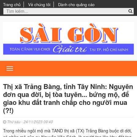
Trang chủ
Về chúng tôi
Dành cho quảng cáo
Toggle
navigation
Thị xã Trảng Bàng, tỉnh Tây Ninh: Nguyên
đơn qua đời, bị tòa tuyên... bứng mộ, để
giao khu đất tranh chấp cho người mua
(?!)
Thứ sáu - 24/11/2023 09:40
Trong nhiều ngôi mộ mà TAND thị xã (TX) Trảng Bàng buộc di dời,
có phần mộ của cụ Nguyễn Văn Sách, là người tạo lập khu đất tọa