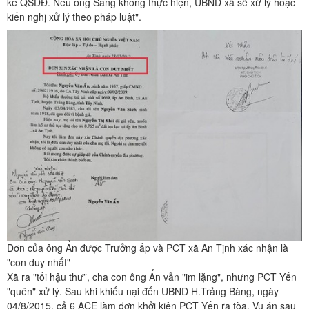
kế QSDĐ. Nếu ông Sang không thực hiện, UBND xã sẽ xử lý hoặc
kiến nghị xử lý theo pháp luật".
Đơn của ông Ẩn được Trưởng ấp và PCT xã An Tịnh xác nhận là
"con duy nhất"
Xã ra "tối hậu thư”, cha con ông Ẩn vẫn "im lặng", nhưng PCT Yến
"quên" xử lý. Sau khi khiếu nại đến UBND H.Trảng Bàng, ngày
04/8/2015, cả 6 ACE làm đơn khởi kiện PCT Yến ra tòa. Vụ án sau