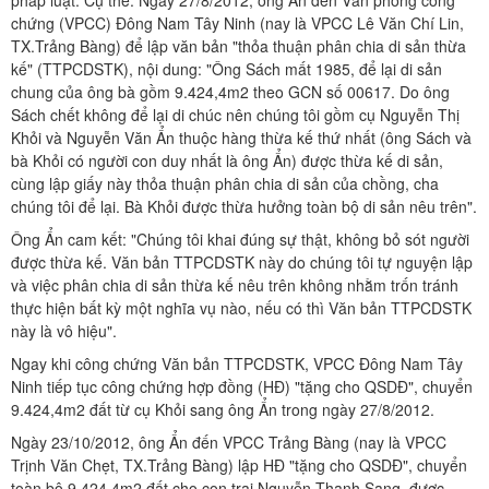
chứng (VPCC) Đông Nam Tây Ninh (nay là VPCC Lê Văn Chí Lin,
TX.Trảng Bàng) để lập văn bản "thỏa thuận phân chia di sản thừa
kế" (TTPCDSTK), nội dung: "Ông Sách mất 1985, để lại di sản
chung của ông bà gồm 9.424,4m2 theo GCN số 00617. Do ông
Sách chết không để lại di chúc nên chúng tôi gồm cụ Nguyễn Thị
Khỏi và Nguyễn Văn Ẩn thuộc hàng thừa kế thứ nhất (ông Sách và
bà Khỏi có người con duy nhất là ông Ẩn) được thừa kế di sản,
cùng lập giấy này thỏa thuận phân chia di sản của chồng, cha
chúng tôi để lại. Bà Khỏi được thừa hưởng toàn bộ di sản nêu trên".
Ông Ẩn cam kết: "Chúng tôi khai đúng sự thật, không bỏ sót người
được thừa kế. Văn bản TTPCDSTK này do chúng tôi tự nguyện lập
và việc phân chia di sản thừa kế nêu trên không nhằm trốn tránh
thực hiện bất kỳ một nghĩa vụ nào, nếu có thì Văn bản TTPCDSTK
này là vô hiệu".
Ngay khi công chứng Văn bản TTPCDSTK, VPCC Đông Nam Tây
Ninh tiếp tục công chứng hợp đồng (HĐ) "tặng cho QSDĐ", chuyển
9.424,4m2 đất từ cụ Khỏi sang ông Ẩn trong ngày 27/8/2012.
Ngày 23/10/2012, ông Ẩn đến VPCC Trảng Bàng (nay là VPCC
Trịnh Văn Chẹt, TX.Trảng Bàng) lập HĐ "tặng cho QSDĐ", chuyển
toàn bộ 9.424,4m2 đất cho con trai Nguyễn Thanh Sang, được