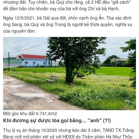
nhượng đất. Tuy nhiên, bà Quý cho rằng, cả 2 HĐ đều "giả cách"
để đảm bảo cho khoản vay của bà với ông Chí và bà Hạnh.
Ngày 12/5/2021, bà Gái qua đời, chôn cạnh ông Ẩn. Tòa xác định
ông Sang, bà Quý và ông Trọng là người kế thừa quyền, nghĩa vụ
của nguyên đơn.
Một góc khu đất 6.741,6m2
Khi đương sự được tòa gọi bằng… "anh" (?!)
Thụ lý vụ án tháng 10/2020 nhưng kéo dài 3 năm, TAND TX.Trảng
Bàng mới mở phiên xét xử với HĐXX do Thẩm phán Hà Như Thủy