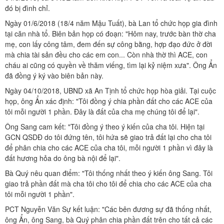
đó bị đình chỉ.
Ngày 01/6/2018 (18/4 năm Mậu Tuất), bà Lan tổ chức họp gia đình
tại căn nhà tổ. Biên bản họp có đoạn: "Hôm nay, trước bàn thờ cha
mẹ, con lấy công tâm, đem đến sự công bằng, hợp đạo đức ở đời
mà chia tài sản đều cho các em con... Còn nhà thờ thì ACE, con
cháu ai cũng có quyền về thăm viếng, tìm lại kỷ niệm xưa". Ông Ẩn
đã đồng ý ký vào biên bản này.
Ngày 04/10/2018, UBND xã An Tịnh tổ chức họp hòa giải. Tại cuộc
họp, ông Ẩn xác định: "Tôi đồng ý chia phần đất cho các ACE của
tôi mỗi người 1 phần. Đây là đất của cha mẹ chúng tôi để lại".
Ông Sang cam kết: "Tôi đồng ý theo ý kiến của cha tôi. Hiện tại
GCN QSDĐ do tôi đứng tên, tôi hứa sẽ giao trả đất lại cho cha tôi
để phân chia cho các ACE của cha tôi, mỗi người 1 phần vì đây là
đất hương hỏa do ông bà nội để lại".
Bà Quý nêu quan điểm: "Tôi thống nhất theo ý kiến ông Sang. Tôi
giao trả phần đất mà cha tôi cho tôi để chia cho các ACE của cha
tôi mỗi người 1 phần".
PCT Nguyễn Văn Sự kết luận: "Các bên đương sự đã thống nhất,
ông Ẩn, ông Sang, bà Quý phân chia phần đất trên cho tất cả các