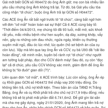
Gái mới biết GCN số H04472 do ông Ánh giữ; mẹ con bà nhiều lần
yêu cầu nhưng ông Ánh không trả lại. Từ đó, bà Gái yêu cầu tòa
công nhận "di chúc"; buộc ông Ánh trả lại GCN số H04472".
Các ACE ông Ẩn rất bất ngờ trước tờ "di chúc", càng bất ngờ hơn
với đơn "cớ mất" hoàn toàn sai sự thật! Cả 6 ACE cùng bày tỏ:
"Thời điểm 04/4/2013, mẹ chúng tôi đã 93 tuổi, mắt mờ, sức khoẻ
rất yếu, mắc nhiều bệnh như hen suyễn, dạ dày, xương khớp, vẩy
nến, gây ra những cơn đau nhức, ngứa ngáy, khiến cụ thường
xuyên mất ngủ, đầu óc lúc nhớ, lúc quên (hồ sơ bệnh án của cụ
còn lưu). Vậy mà khi qua tay ông Ẩn và CCV, cụ bà U93 đã "cãi lão
hoàn đồng", rất minh mẫn, tuyên bố rành rọt "di chúc" như người
am tường luật pháp, đọc cho CCV đánh máy! Sau đó, cụ còn "đọc
lại" cả di chúc, yêu cầu CCV không xác minh, giám định để ông Ẩn
không bị "lòi đuôi" gian dối (?!)".
Liên quan đơn "cớ mất", 6 ACE trình bày: Lúc còn sống, ông Ẩn ép
cụ Khỏi giao GCN số H04472 thế chấp vay 200 triệu đồng. Do
không tiền trả, chủ nợ khởi kiện. Theo bản án của TAND H.Trảng
Bảng, ông Ẩn và cụ Khỏi phải trả cho chủ nợ 217,9 triệu đồng; nếu
không trả sẽ bị phát mãi phần đất 6.741,6m2. Để giữ gìn tài sản
mà cha mẹ gây dựng, ngày 21/01/2020, ông Ánh mang tiền trả nợ
thay cho ông Ẩn, nhận bản chính GCN số H04472 về bảo quản. Sự