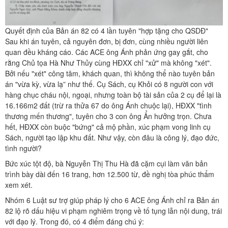
Quyết định của Bản án 82 có 4 lần tuyên "hợp tặng cho QSDĐ"
Sau khi án tuyên, cả nguyên đơn, bị đơn, cùng nhiều người liên
quan đều kháng cáo. Các ACE ông Ánh phản ứng gay gắt, cho
rằng Chủ tọa Hà Như Thủy cùng HĐXX chỉ "xử" mà không "xét".
Bởi nếu "xét" công tâm, khách quan, thì không thể nào tuyên bản
án "vừa kỳ, vừa lạ” như thế. Cụ Sách, cụ Khỏi có 8 người con với
hàng chục cháu nội, ngoại, nhưng toàn bộ tài sản của 2 cụ để lại là
16.166m2 đất (trừ ra thửa 67 do ông Ánh chuộc lại), HĐXX "tình
thương mến thương", tuyên cho 3 con ông Ẩn hưởng trọn. Chưa
hết, HĐXX còn buộc "bứng" cả mộ phần, xúc phạm vong linh cụ
Sách, người tạo lập khu đất. Như vậy, còn đâu là công lý, đạo đức,
tình người?
Bức xúc tột độ, bà Nguyễn Thị Thu Hà đã cặm cụi làm văn bản
trình bày dài đến 16 trang, hơn 12.500 từ, đề nghị tòa phúc thẩm
xem xét.
Nhóm 6 Luật sư trợ giúp pháp lý cho 6 ACE ông Ánh chỉ ra Bản án
82 lộ rõ dấu hiệu vi phạm nghiêm trọng về tố tụng lẫn nội dung, trái
với đạo lý. Trong đó, có 4 điểm đáng chú ý: