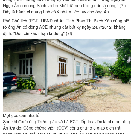
Ngọc Ẩn con ông Sách và bà Khỏi đã nêu trong đơn là đúng" (?!).
Đây là hành vi mang tính cố ý nhằm tiếp tay cho ông Ẩn.
Phó Chủ tịch (PCT) UBND xã An Tịnh Phan Thị Bạch Yến cũng biết
rõ ông Ẩn có đông ACE nhưng đặt bút ký ngày 24/7/2012, khẳng
định: "Đơn xin xác nhận là đúng" (?!).
Một góc căn nhà tổ
Sau khi được ông Trưởng ấp và bà PCT tiếp tay việc khai man, ông
Ẩn lừa dối Công chứng viên (CCV) công chứng 3 giao dịch trái
pháp luật. Cụ thể: Ngày 27/8/2012, ông Ẩn đến Văn phòng công