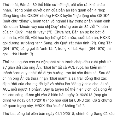
Thứ nhất, Bản án 82 thể hiện sự hời hợt, bất cẩn rất khó chấp
nhận. Trong phần quyết định của bản án liên quan đến 4 "hợp
đồng tặng cho QSDĐ" nhưng HĐXX tuyên "hợp tặng cho QSDĐ"
(mất chữ "đồng"), hoàn toàn vô nghĩa! Hay trong phần nhận định
liên quan "khoản vay của chị Quý” nhưng bản án 82 viết "khoản
của chị Quý”, mất từ "vay" (?!). Chưa hết, Bản án 82 be bét lỗi
chính tả, viết tắt, viết hoa tùy hứng! Còn nữa, suốt bản án, HĐXX
gọi đương sự bằng "anh Sang, chị Quý” rất thân tình (?!). Ông Tân
(SN 1970) cũng gọi là "anh Tân"; trong khi bà Hạnh (SN 1970) thì
gọi... "bà Hạnh" (!)
Thứ hai, nguồn cơn vụ việc phát sinh tranh chấp đều xuất phát từ
sự gian dối của ông Ẩn, "khai tử" tất cả ACE ruột, hô biến mình
thành "con duy nhất" để được hưởng trọn tài sản thừa kế. Sau đó,
chính ông Ẩn đã thừa nhận "khai man" là sai trái, đồng thời xác
định "đất của cha mẹ để lại" và nhiều lần "đồng ý chia cho tất cả
ACE mỗi người 1 phần". Đây là tuyên bố thể hiện ý chí của ông Ẩn
khi còn sống, được ghi vào 2 biên bản ngày 01/6/2018 (họp gia
đình) và ngày 04/10/2018 (họp hòa giải tại UBND xã). Cả 2 chứng
cứ quan trọng này, HĐXX đều "quên" không "xét".
Thứ ba, cũng tại biên bản ngày 04/10/2018, chính ông Sang đã xác