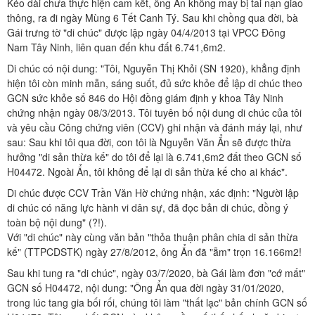
Kéo dài chưa thực hiện cam kết, ông Ẩn không may bị tai nạn giao
thông, ra đi ngày Mùng 6 Tết Canh Tý. Sau khi chồng qua đời, bà
Gái trưng tờ "di chúc" được lập ngày 04/4/2013 tại VPCC Đông
Nam Tây Ninh, liên quan đến khu đất 6.741,6m2.
Di chúc có nội dung: "Tôi, Nguyễn Thị Khỏi (SN 1920), khẳng định
hiện tôi còn minh mẫn, sáng suốt, đủ sức khỏe để lập di chúc theo
GCN sức khỏe số 846 do Hội đồng giám định y khoa Tây Ninh
chứng nhận ngày 08/3/2013. Tôi tuyên bố nội dung di chúc của tôi
và yêu cầu Công chứng viên (CCV) ghi nhận và đánh máy lại, như
sau: Sau khi tôi qua đời, con tôi là Nguyễn Văn Ẩn sẽ được thừa
hưởng "di sản thừa kế" do tôi để lại là 6.741,6m2 đất theo GCN số
H04472. Ngoài Ẩn, tôi không để lại di sản thừa kế cho ai khác".
Di chúc được CCV Trần Văn Hờ chứng nhận, xác định: "Người lập
di chúc có năng lực hành vi dân sự, đã đọc bản di chúc, đồng ý
toàn bộ nội dung" (?!).
Với "di chúc" này cùng văn bản "thỏa thuận phân chia di sản thừa
kế" (TTPCDSTK) ngày 27/8/2012, ông Ẩn đã "ẵm" trọn 16.166m2!
Sau khi tung ra "di chúc", ngày 03/7/2020, bà Gái làm đơn "cớ mất"
GCN số H04472, nội dung: "Ông Ẩn qua đời ngày 31/01/2020,
trong lúc tang gia bối rối, chúng tôi làm "thất lạc" bản chính GCN số