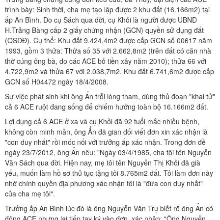
trình bày: Sinh thời, cha mẹ tạo lập được 2 khu đất (16.166m2) tại
ấp An Bình. Do cụ Sách qua đời, cụ Khỏi là người được UBND
H.Trảng Bàng cấp 2 giấy chứng nhận (GCN) quyền sử dụng đất
(QSDĐ). Cụ thể: Khu đất 9.424,4m2 được cấp GCN số 00617 năm
1993, gồm 3 thửa: Thửa số 35 với 2.662,8m2 (trên đất có căn nhà
thờ cúng ông bà, do các ACE bỏ tiền xây năm 2010); thửa 66 với
4.722,9m2 và thửa 67 với 2.038,7m2. Khu đất 6.741,6m2 được cấp
GCN số H04472 ngày 18/4/2008.
Sự việc phát sinh khi ông Ẩn trỗi lòng tham, dùng thủ đoạn "khai tử"
cả 6 ACE ruột đang sống để chiếm hưởng toàn bộ 16.166m2 đất.
Lợi dụng cả 6 ACE ở xa và cụ Khỏi đã 92 tuổi mắc nhiều bệnh,
không còn minh mẫn, ông Ẩn đã gian dối viết đơn xin xác nhận là
"con duy nhất" rồi móc nối với trưởng ấp xác nhận. Trong đơn đề
ngày 23/7/2012, ông Ẩn nêu: "Ngày 03/4/1985, cha tôi tên Nguyễn
Văn Sách qua đời. Hiện nay, mẹ tôi tên Nguyễn Thị Khỏi đã già
yếu, muốn làm hồ sơ thủ tục tặng tôi 8.765m2 đất. Tôi làm đơn này
nhờ chính quyền địa phương xác nhận tôi là "đứa con duy nhất"
của cha mẹ tôi".
Trưởng ấp An Bình lúc đó là ông Nguyễn Văn Trụ biết rõ ông Ẩn có
đông ACE nhưng lại tiếp tay ký vào đơn, xác nhận: "Ông Nguyễn