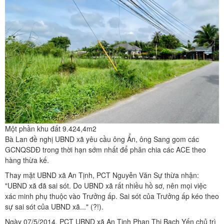
Một phần khu đất 9.424,4m2
Bà Lan đề nghị UBND xã yêu cầu ông Ẩn, ông Sang gom các
GCNQSDĐ trong thời hạn sớm nhất để phân chia các ACE theo
hàng thừa kế.
Thay mặt UBND xã An Tịnh, PCT Nguyễn Văn Sự thừa nhận:
"UBND xã đã sai sót. Do UBND xã rất nhiều hồ sơ, nên mọi việc
xác minh phụ thuộc vào Trưởng ấp. Sai sót của Trưởng ấp kéo theo
sự sai sót của UBND xã..." (?!).
Ngày 07/5/2014, PCT UBND xã An Tịnh Phan Thị Bạch Yến chủ trì