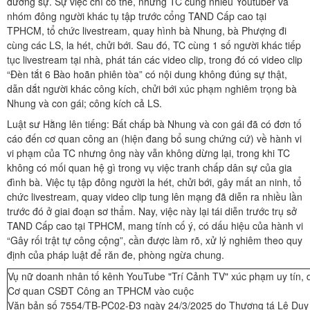
đương sự. Sự việc chỉ có thế, nhưng TC cùng nhiều Youtuber và
nhóm đông người khác tụ tập trước cổng TAND Cấp cao tại
TPHCM, tổ chức livestream, quay hình bà Nhung, bà Phượng đi
cùng các LS, la hét, chửi bới. Sau đó, TC cùng 1 số người khác tiếp
tục livestream tại nhà, phát tán các video clip, trong đó có video clip
“Đèn tắt 6 Bào hoãn phiên tòa” có nội dung không đúng sự thật,
dẫn dắt người khác công kích, chửi bới xúc phạm nghiêm trọng bà
Nhung và con gái; công kích cả LS.
Luật sư Hằng lên tiếng: Bất chấp bà Nhung và con gái đã có đơn tố
cáo đến cơ quan công an (hiện đang bổ sung chứng cứ) về hành vi
vi phạm của TC nhưng ông này vẫn không dừng lại, trong khi TC
không có mối quan hệ gì trong vụ việc tranh chấp dân sự của gia
đình bà. Việc tụ tập đông người la hét, chửi bới, gây mất an ninh, tổ
chức livestream, quay video clip tung lên mạng đã diễn ra nhiều lần
trước đó ở giai đoạn sơ thẩm. Nay, việc này lại tái diễn trước trụ sở
TAND Cấp cao tại TPHCM, mang tính cố ý, có dấu hiệu của hành vi
“Gây rối trật tự công cộng”, cần được làm rõ, xử lý nghiêm theo quy
định của pháp luật để răn đe, phòng ngừa chung.
Vụ nữ doanh nhân tố kênh YouTube "Trí Cảnh TV" xúc phạm uy tín, 
Cơ quan CSĐT Công an TPHCM vào cuộc
Văn bản số 7554/TB-PC02-Đ3 ngày 24/3/2025 do Thượng tá Lê Duy