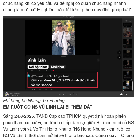
chức năng khi có yêu cầu và đề nghị cơ quan chức năng nhanh
chóng làm rõ, xử lý nghiêm các đối tượng theo quy định pháp luật”.
Phỉ báng bà Nhung, bà Phượng
EM RUỘT CỐ NS VŨ LINH LẠI BỊ “NÉM ĐÁ”
Sáng 24/6/2025, TAND Cấp cao TPHCM quyết định hoãn phiên
phúc thẩm xét xử vụ án tranh chấp dân sự giữa HL (con nuôi cố NS
Vũ Linh) với và Võ Thị Hồng Nhung (NS Hồng Nhung - em ruột cố
NS Vũ Linh), thời gian mở lại sẽ thông báo sau. Cùng ngày, TC tung