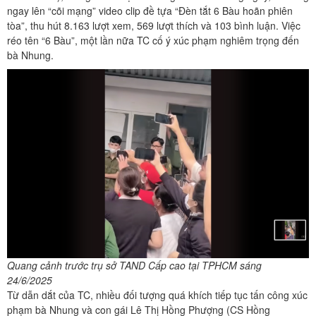
ngay lên “cõi mạng” video clip đề tựa “Đèn tắt 6 Bàu hoãn phiên
tòa”, thu hút 8.163 lượt xem, 569 lượt thích và 103 bình luận. Việc
réo tên “6 Bàu”, một lần nữa TC cố ý xúc phạm nghiêm trọng đến
bà Nhung.
Quang cảnh trước trụ sở TAND Cấp cao tại TPHCM sáng
24/6/2025
Từ dẫn dắt của TC, nhiều đối tượng quá khích tiếp tục tấn công xúc
phạm bà Nhung và con gái Lê Thị Hồng Phượng (CS Hồng