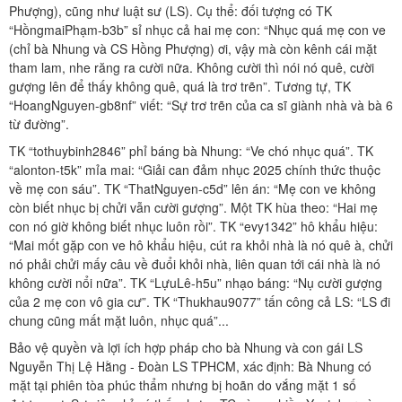
Phượng), cũng như luật sư (LS). Cụ thể: đối tượng có TK
“HồngmaiPhạm-b3b” sỉ nhục cả hai mẹ con: “Nhục quá mẹ con ve
(chỉ bà Nhung và CS Hồng Phượng) ơi, vậy mà còn kênh cái mặt
tham lam, nhe răng ra cười nữa. Không cười thì nói nó quê, cười
gượng lên để thấy không quê, quá là trơ trẽn”. Tương tự, TK
“HoangNguyen-gb8nf” viết: “Sự trơ trẽn của ca sĩ giành nhà và bà 6
từ đường”.
TK “tothuybinh2846” phỉ báng bà Nhung: “Ve chó nhục quá”. TK
“alonton-t5k” mỉa mai: “Giải can đảm nhục 2025 chính thức thuộc
về mẹ con sáu”. TK “ThatNguyen-c5d” lên án: “Mẹ con ve không
còn biết nhục bị chửi vẫn cười gượng”. Một TK hùa theo: “Hai mẹ
con nó giờ không biết nhục luôn rồi”. TK “evy1342” hô khẩu hiệu:
“Mai mốt gặp con ve hô khẩu hiệu, cút ra khỏi nhà là nó quê à, chửi
nó phải chửi mấy câu về đuổi khỏi nhà, liên quan tới cái nhà là nó
không cười nổi nữa”. TK “LựuLê-h5u” nhạo báng: “Nụ cười gượng
của 2 mẹ con vô gia cư”. TK “Thukhau9077” tấn công cả LS: “LS đi
chung cũng mất mặt luôn, nhục quá”...
Bảo vệ quyền và lợi ích hợp pháp cho bà Nhung và con gái LS
Nguyễn Thị Lệ Hằng - Đoàn LS TPHCM, xác định: Bà Nhung có
mặt tại phiên tòa phúc thẩm nhưng bị hoãn do vắng mặt 1 số