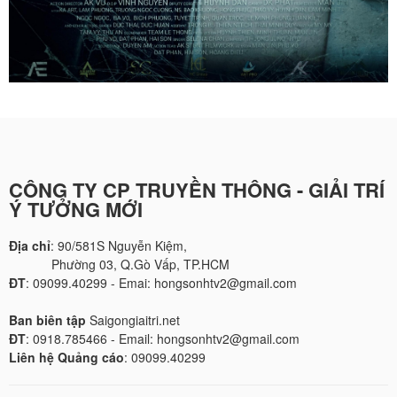
CÔNG TY CP TRUYỀN THÔNG - GIẢI TRÍ
Ý TƯỞNG MỚI
Địa chỉ
: 90/581S Nguyễn Kiệm,
Phường 03, Q.Gò Vấp, TP.HCM
ĐT
: 09099.40299 - Emai: hongsonhtv2@gmail.com
Ban biên tập
Saigongiaitri.net
ĐT
: 0918.785466 - Email: hongsonhtv2@gmail.com
Liên hệ Quảng cáo
: 09099.40299