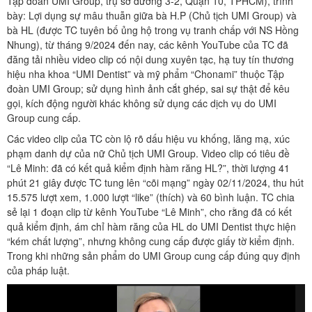
Tập đoàn UMI Group, trụ sở đường 3-2, Quận 10, TPHCM), trình
bày: Lợi dụng sự mâu thuẫn giữa bà H.P (Chủ tịch UMI Group) và
bà HL (được TC tuyên bố ủng hộ trong vụ tranh chấp với NS Hồng
Nhung), từ tháng 9/2024 đến nay, các kênh YouTube của TC đã
đăng tải nhiều video clip có nội dung xuyên tạc, hạ tuy tín thương
hiệu nha khoa “UMI Dentist” và mỹ phẩm “Chonami” thuộc Tập
đoàn UMI Group; sử dụng hình ảnh cắt ghép, sai sự thật để kêu
gọi, kích động người khác không sử dụng các dịch vụ do UMI
Group cung cấp.
Các video clip của TC còn lộ rõ dấu hiệu vu khống, lăng mạ, xúc
phạm danh dự của nữ Chủ tịch UMI Group. Video clip có tiêu đề
“Lê Minh: đã có kết quả kiểm định hàm răng HL?”, thời lượng 41
phút 21 giây được TC tung lên “cõi mạng” ngày 02/11/2024, thu hút
15.575 lượt xem, 1.000 lượt “like” (thích) và 60 bình luận. TC chia
sẻ lại 1 đoạn clip từ kênh YouTube “Lê Minh”, cho rằng đã có kết
quả kiểm định, ám chỉ hàm răng của HL do UMI Dentist thực hiện
“kém chất lượng”, nhưng không cung cấp được giấy tờ kiểm định.
Trong khi những sản phẩm do UMI Group cung cấp đúng quy định
của pháp luật.