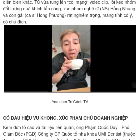
diễn biến khác, TC vừa tung lên “cõi mạng” video clip, lôi kéo nhóm
đối tượng quá khích tấn công, xúc phạm nghệ sĩ (NS) Hồng Nhung
và con gái (ca sĩ Hồng Phượng) rất nghiêm trọng, mang tính cố ý,
có chủ đích.
Youtuber Trí Cảnh TV
CÓ DẤU HIỆU VU KHỐNG, XÚC PHẠM CHỦ DOANH NGHIỆP
Kèm đơn tố cáo và tài liệu liên quan, ông Phạm Quốc Duy - Phó
Giám Đốc (PGĐ) Công ty CP Quốc tế nha khoa UMI Dentist (thuộc