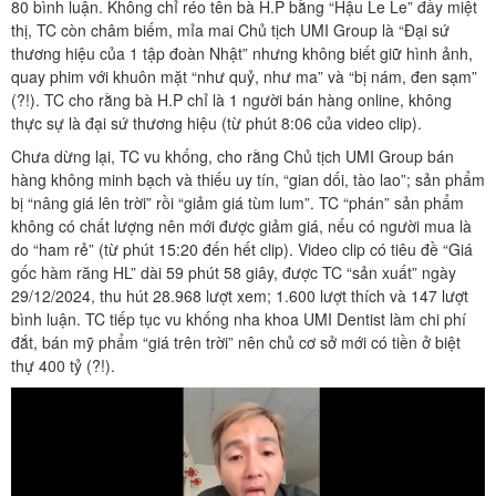
80 bình luận. Không chỉ réo tên bà H.P bằng “Hậu Le Le” đầy miệt
thị, TC còn châm biếm, mỉa mai Chủ tịch UMI Group là “Đại sứ
thương hiệu của 1 tập đoàn Nhật” nhưng không biết giữ hình ảnh,
quay phim với khuôn mặt “như quỷ, như ma” và “bị nám, đen sạm”
(?!). TC cho rằng bà H.P chỉ là 1 người bán hàng online, không
thực sự là đại sứ thương hiệu (từ phút 8:06 của video clip).
Chưa dừng lại, TC vu khống, cho rằng Chủ tịch UMI Group bán
hàng không minh bạch và thiếu uy tín, “gian dối, tào lao”; sản phẩm
bị “nâng giá lên trời” rồi “giảm giá tùm lum”. TC “phán” sản phẩm
không có chất lượng nên mới được giảm giá, nếu có người mua là
do “ham rẻ” (từ phút 15:20 đến hết clip). Video clip có tiêu đề “Giá
gốc hàm răng HL” dài 59 phút 58 giây, được TC “sản xuất” ngày
29/12/2024, thu hút 28.968 lượt xem; 1.600 lượt thích và 147 lượt
bình luận. TC tiếp tục vu khống nha khoa UMI Dentist làm chi phí
đắt, bán mỹ phẩm “giá trên trời” nên chủ cơ sở mới có tiền ở biệt
thự 400 tỷ (?!).