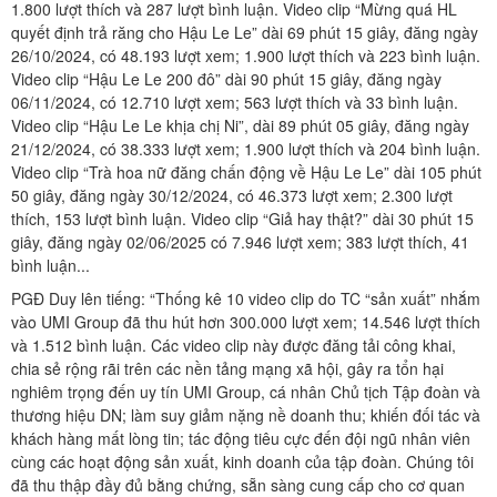
1.800 lượt thích và 287 lượt bình luận. Video clip “Mừng quá HL
quyết định trả răng cho Hậu Le Le” dài 69 phút 15 giây, đăng ngày
26/10/2024, có 48.193 lượt xem; 1.900 lượt thích và 223 bình luận.
Video clip “Hậu Le Le 200 đô” dài 90 phút 15 giây, đăng ngày
06/11/2024, có 12.710 lượt xem; 563 lượt thích và 33 bình luận.
Video clip “Hậu Le Le khịa chị Ni”, dài 89 phút 05 giây, đăng ngày
21/12/2024, có 38.333 lượt xem; 1.900 lượt thích và 204 bình luận.
Video clip “Trà hoa nữ đăng chấn động về Hậu Le Le” dài 105 phút
50 giây, đăng ngày 30/12/2024, có 46.373 lượt xem; 2.300 lượt
thích, 153 lượt bình luận. Video clip “Giả hay thật?” dài 30 phút 15
giây, đăng ngày 02/06/2025 có 7.946 lượt xem; 383 lượt thích, 41
bình luận...
PGĐ Duy lên tiếng: “Thống kê 10 video clip do TC “sản xuất” nhắm
vào UMI Group đã thu hút hơn 300.000 lượt xem; 14.546 lượt thích
và 1.512 bình luận. Các video clip này được đăng tải công khai,
chia sẻ rộng rãi trên các nền tảng mạng xã hội, gây ra tổn hại
nghiêm trọng đến uy tín UMI Group, cá nhân Chủ tịch Tập đoàn và
thương hiệu DN; làm suy giảm nặng nề doanh thu; khiến đối tác và
khách hàng mất lòng tin; tác động tiêu cực đến đội ngũ nhân viên
cùng các hoạt động sản xuất, kinh doanh của tập đoàn. Chúng tôi
đã thu thập đầy đủ bằng chứng, sẵn sàng cung cấp cho cơ quan