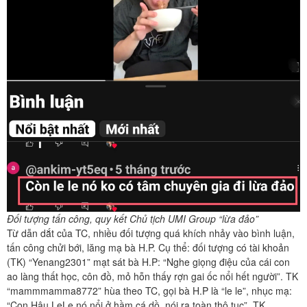
Đối tượng tấn công, quy kết Chủ tịch UMI Group “lừa đảo”
Từ dẫn dắt của TC, nhiều đối tượng quá khích nhảy vào bình luận,
tấn công chửi bới, lăng mạ bà H.P. Cụ thể: đối tượng có tài khoản
(TK) “Yenang2301” mạt sát bà H.P: “Nghe giọng điệu của cái con
ao làng thất học, côn đồ, mỏ hỗn thấy rợn gai ốc nổi hết người”. TK
“mammmamma8772” hùa theo TC, gọi bà H.P là “le le”, nhục mạ:
“Con Hậu LeLe nó nổi ở hầm cá dồ, nói ra toàn thô tục”. TK