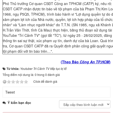
Phó Thủ trưởng Cơ quan CSĐT Công an TPHCM (CATP) ký, nêu rõ:
CSĐT CATP nhận được tin báo về tội phạm của bà Phạm Thị Kim Lo
1966, ngụ P5Q5, TPHCM), trình báo hành vi "Lợi dụng quyền tự do 
xâm phạm lợi ích của Nhà nước, quyền, lợi ích hợp pháp của tổ chức
nhân" và "Làm nhục người khác" do T.T.N. (SN 1985, ngụ xã Khánh 
H.Trần Văn Thời, tỉnh Cà Mau) thực hiện, bằng thủ đoạn sử dụng tài
YouTube "Trí Cảnh TV" (gọi tắt "TC"), từ ngày 25 - 28/02/2025, đăng 
thông tin sai sự thật, xúc phạm uy tín, danh dự của bà Loan. Quá trì
tra, Cơ quan CSĐT CATP đã ra Quyết định phân công giải quyết nguồ
tội phạm đối với tin báo trên…".
(Theo Báo
Công An TP.HCM
)
Từ khóa:
Youtuber Trí Cảnh TV tiếp tục bị tố
Tổng điểm nội dung là: 0 trong 0 đánh giá
Click để đánh giá
Tweet
Ý kiến bạn đọc