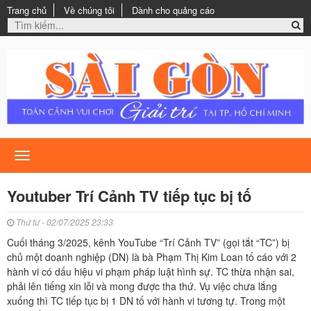
Trang chủ
Về chúng tôi
Dành cho quảng cáo
Toggle
navigation
Youtuber Trí Cảnh TV tiếp tục bị tố
Thứ tư - 02/07/2025 23:33
Cuối tháng 3/2025, kênh YouTube “Trí Cảnh TV” (gọi tắt “TC”) bị
chủ một doanh nghiệp (DN) là bà Phạm Thị Kim Loan tố cáo với 2
hành vi có dấu hiệu vi phạm pháp luật hình sự. TC thừa nhận sai,
phải lên tiếng xin lỗi và mong được tha thứ. Vụ việc chưa lắng
xuống thì TC tiếp tục bị 1 DN tố với hành vi tương tự. Trong một