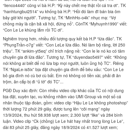
“lienco4440” cũng ví bà H.P: “Kỳ này chết mẹ thật rồi cá tra ơi”. TK
“hanhtungbui2514” vu khống bà H.P: “Hồi đó làm đĩ bán bia ôm
bây giờ khi người”. Tương tự, TK “MinhHo-o4k” nhục mạ: “Vợ
chồng mày là cặn bã xã hội, đừng nổ”. CònTK “Myhuynh1990” viết:
“Con Le Le khùng lắm rồi TC ơi”.
Nghiêm trọng hơn, nhiều đối tượng quy kết bà H.P “lừa đảo”. TK
“PhụngTrần-o7g” viết: “Con LeLe lừa đảo. Nó làm bộ răng, lời 250
triệu”. TK “ankim-yt5eq” chỉ trích nặng nề: “Con le le nó ko có tâm
chuyên gia đi lừa đảo”. Tương tự, TK “duyendao5497” viết: “Không
nói không ai biết để nó lừa bịp mọi người, luôn ủng hộ TC”. Riêng
TK “NgaLe-is5ix” bịa đặt chuyện gia đình để bêu xấu: “Con Le Le
bỏ gia đình nó cù bơ cù bất. Em nó không có tiền xài, phải đi ăn
trộm, ăn cắp bị đi “ủ tờ” đó TC”...
PGĐ Duy xác định: Còn nhiều video clip khác của TC có nội dung
bịa đặt, xuyên tạc, vu khống nhằm vào UMI Group và một số cá
nhân thuộc tập đoàn, gồm: video clip “Hậu Le Le không photoshop”
thời lượng 72 phút 29 giây, được tung lên “cõi mạng” ngày
13/9/2024, thu hút 58.938 lượt xem; 2.300 lượt “like” và 284 bình
luận. Video clip “Ck (chồng) Le Le hát hay nhất trong lòng Le Le”,
dài 83 phút 25 giây, đăng ngày 18/9/2024 có 41.527 lượt xem;