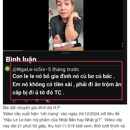
Bịa đặt chuyện gia đình bà H.P
Video clip xuất hiện “cõi mạng” vào ngày 24/12/2024 với tiêu đề
“Hậu Le Le bán mỹ phẩm của Nhật Bản hay Nhật gì?”. Video clip
này dài 21 phút 52 giây, thu hút 11.519 lượt xem; 800 lượt thích và