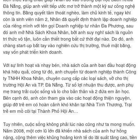
Đà Nẵng, giúp anh viết tiếp ước mơ trở thành một kỹ sư công nghệ
thông tin. Bằng quyết tâm thoát nghèo, làm chủ kinh tế, ngay khi
còn là sinh viên năm 2, Nhân đã quyết định thành lập doanh nghiệp
của riêng mình với tên gọi Doanh nghiệp tư nhân Đa Phương, sau
đó anh mở Nhà Sách Khoa Nhân, bởi anh suy nghĩ sách là nguồn
tri thức vô tận, luôn cần thiết trong bất cứ thời đại nào. Do đó, anh
chàng start-up bắt tay vào nghiên cứu thị trường, thuê mặt bằng,
vay vốn phát triển kinh doanh.
Với sự linh hoạt và nhạy bén, nhà sách của anh ban đầu hoạt động
khá hiệu quả, cũng từ đó, anh chuyển từ doanh nghiệp thành Công
ty TNHH Khoa Nhân, chuyên cung cấp các loại sách, vở cho thị
trường Hội An và TP. Đà Nẵng. Từ số lợi nhuận thu được, anh phụ
mẹ trang trải cuộc sống và lo cho bản thân và 2 đứa em ăn học.
Bên cạnh đó, anh còn tham gia vào các hoạt động thiện nguyện,
giúp đỡ trẻ em có hoàn cảnh khó khăn tại Nhà Tình Thương, Trại
trẻ em mồ côi tại Thành Phố Hội An…
Tuy nhiên, cuộc sống không phải lúc nào cũng như ta mong muốn.
Năm 2008, một cơn lũ lớn đã khiến nhà sách của anh hư hỏng
nặng, cộng thêm việc khủng hoảng kinh tế do lãi suất tăng cao, tiền