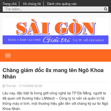
Trang chủ
Về chúng tôi
Dành cho quảng cáo
Toggle
navigation
Chàng giám đốc 8x mang tên Ngô Khoa
Nhân
Thứ hai - 17/10/2022 02:30
Lâu nay, đặc biệt là trong giới công nghệ tại TP Đà Nẵng, người ta
đã quen với thương hiệu LANtech – Công ty tư vấn và quản trị hệ
thống máy vi tính, một thương hiệu gắn liền với chàng kỹ sư 8x Ngô
Khoa Nhân.