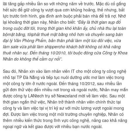
lãi tăng gấp nhiều lần so với những năm về trước. Mặc dù cố gắng
hết sức để giữ công ty vượt qua cơn khủng hoảng, thế nhưng, bất
lực trước tình hình, gia đình anh buộc phải bán nhà để trả nợ. Nhớ
lại khoảng thời gian này, Nhân cho biết:
“Đây là thời gian sụp đổ
trong cuộc đời tôi, trong thời gian khó khăn ấy, chủ nhà thu lại toàn
bộmặt bằng, tôiphải thuê mặt bằng nhỏ hơn và chuyển sang bán
đại lý Văn Phòng Phẩm, bản thân phải làm một lúc đôi việc, vừa
làm sale vừa phải làm shippercho khách bởi không có khả năng
thuê nhân sự. Đến tháng 10/2010, tôi buộc đóng cửa Công ty Khoa
Nhân do không thể cầm cự nổi”.
Sau đó, Nhân xin vào làm nhân viên IT cho một công ty công nghệ
nhỏ tại TP Đà Nẵng và tiếp tục nuôi dưỡng ước mơ làm việc trong
một công ty lớn ở nước ngoài. Đến tháng 10/2012, sau nhiều lần
gửi đơn thử việc đến nhiều nơi trong và ngoài nước, Nhân may mắn
được công ty LANtech trụ sở Newzeland mời về làm việc. Sau một
thời gian ngắn thử việc, Nhân trở thành nhân viên chính thức tại
công ty và làm việc tại vị trí kỹ sư với mức lương vượt ngoài mong
đợi. Được làm việc trong một môi trường chuyên nghiệp, Nhân có
thêm nhiều kiến thức trong lĩnh vực công nghệ, nâng cao khả năng
ngoại ngữ và kết giao được với nhiều bạn nước ngoài.