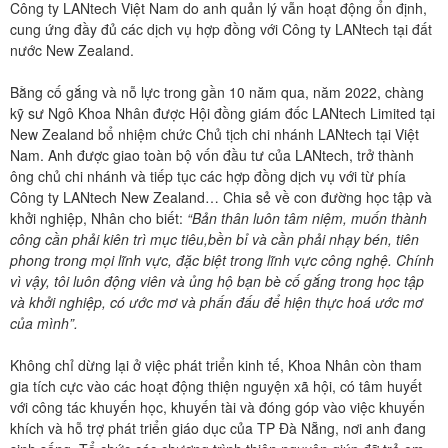
Công ty LANtech Việt Nam do anh quản lý vẫn hoạt động ổn định,
cung ứng đầy đủ các dịch vụ hợp đồng với Công ty LANtech tại đất
nước New Zealand.
Bằng cố gắng và nỗ lực trong gần 10 năm qua, năm 2022, chàng
kỹ sư Ngô Khoa Nhân được Hội đồng giám đốc LANtech Limited tại
New Zealand bổ nhiệm chức Chủ tịch chi nhánh LANtech tại Việt
Nam. Anh được giao toàn bộ vốn đầu tư của LANtech, trở thành
ông chủ chi nhánh và tiếp tục các hợp đồng dịch vụ với từ phía
Công ty LANtech New Zealand… Chia sẻ về con đường học tập và
khởi nghiệp, Nhân cho biết:
“Bản thân luôn tâm niệm, muốn thành
công cần
phải kiên trì mục tiêu,bền bỉ và cần phải nhạy bén, tiên
phong trong mọi lĩnh vực, đặc biệt trong lĩnh vực công nghệ. Chính
vì vậy, tôi luôn động viên và ủng hộ bạn bè cố gắng trong học tập
và khởi nghiệp, có ước mơ và phấn đấu để hiện thực hoá ước mơ
của mình”.
Không chỉ dừng lại ở việc phát triển kinh tế, Khoa Nhân còn tham
gia tích cực vào các hoạt động thiện nguyện xã hội, có tâm huyết
với công tác khuyến học, khuyến tài và đóng góp vào việc khuyến
khích và hỗ trợ phát triển giáo dục của TP Đà Nẵng, nơi anh đang