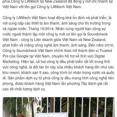
phía Công ty LANtech tại New Zealand đã đồng ý mở chi nhánh tại
Việt Nam với tên gọi Công ty LANtech Việt Nam.
Công ty LANtech Việt Nam hoạt động khá ổn định và phát triển, là
nơi cung cấp các thiết bị âm thanh, ánh sáng cho thị trường trong
và ngoài nước. Tháng 10/2014, Nhân cùng người bạn cộng sự
nước ngoài thành lập một công ty mới có tên gọi là Soundcheck
Việt Nam - công ty Liên doanh giữa Việt Nam và New Zealand,
phát triển về mảng công nghệ âm thanh, ánh sáng. Đến năm 2016,
Công ty Soundcheck Việt Nam chính thức trở thành đơn vị Trusted
Pro của Google tại Việt Nam, chuyên hỗ trợ về lĩnh vực Digital
Marketing. Hiện tại, cả hai công ty đều phát triển rất tốt trong lĩnh
vực công nghệ, là đối tác tin cậy của nhiều khách hàng lớn như các
khu resort, khách sạn 5 sao, công trình tư nhân trong nước và quốc
tế. Sản phẩm dịch vụ từ phía công ty đều mang tính công nghệ tiên
phong, được khách hàng Việt Nam lẫn phương Tây đánh giá rất
cao về chất lượng dịch vụ.