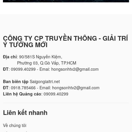
CÔNG TY CP TRUYỀN THÔNG - GIẢI TRÍ
Ý TƯỞNG MỚI
Địa chỉ
: 90/581S Nguyễn Kiệm,
Phường 03, Q.Gò Vấp, TP.HCM
ĐT
: 09099.40299 - Emai: hongsonhtv2@gmail.com
Ban biên tập
Saigongiaitri.net
ĐT
: 0918.785466 - Email: hongsonhtv2@gmail.com
Liên hệ Quảng cáo
: 09099.40299
Liên kết nhanh
Về chúng tôi