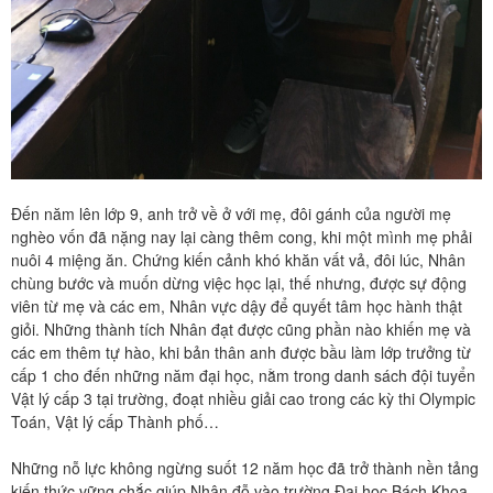
Đến năm lên lớp 9, anh trở về ở với mẹ, đôi gánh của người mẹ
nghèo vốn đã nặng nay lại càng thêm cong, khi một mình mẹ phải
nuôi 4 miệng ăn. Chứng kiến cảnh khó khăn vất vả, đôi lúc, Nhân
chùng bước và muốn dừng việc học lại, thế nhưng, được sự động
viên từ mẹ và các em, Nhân vực dậy để quyết tâm học hành thật
giỏi. Những thành tích Nhân đạt được cũng phần nào khiến mẹ và
các em thêm tự hào, khi bản thân anh được bầu làm lớp trưởng từ
cấp 1 cho đến những năm đại học, nằm trong danh sách đội tuyển
Vật lý cấp 3 tại trường, đoạt nhiều giải cao trong các kỳ thi Olympic
Toán, Vật lý cấp Thành phố…
Những nỗ lực không ngừng suốt 12 năm học đã trở thành nền tảng
kiến thức vững chắc giúp Nhân đỗ vào trường Đại học Bách Khoa