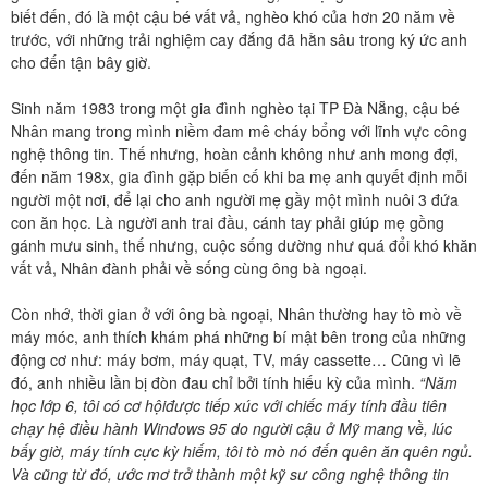
biết đến, đó là một cậu bé vất vả, nghèo khó của hơn 20 năm về
trước, với những trải nghiệm cay đắng đã hằn sâu trong ký ức anh
cho đến tận bây giờ.
Sinh năm 1983 trong một gia đình nghèo tại TP Đà Nẵng, cậu bé
Nhân mang trong mình niềm đam mê cháy bổng với lĩnh vực công
nghệ thông tin. Thế nhưng, hoàn cảnh không như anh mong đợi,
đến năm 198x, gia đình gặp biến cố khi ba mẹ anh quyết định mỗi
người một nơi, để lại cho anh người mẹ gầy một mình nuôi 3 đứa
con ăn học. Là người anh trai đầu, cánh tay phải giúp mẹ gồng
gánh mưu sinh, thế nhưng, cuộc sống dường như quá đổi khó khăn
vất vả, Nhân đành phải về sống cùng ông bà ngoại.
Còn nhớ, thời gian ở với ông bà ngoại, Nhân thường hay tò mò về
máy móc, anh thích khám phá những bí mật bên trong của những
động cơ như: máy bơm, máy quạt, TV, máy
cassette
… Cũng vì lẽ
đó, anh nhiều lần bị đòn đau chỉ bởi tính hiếu kỳ của mình.
“Năm
học lớp 6, tôi có cơ hộiđược tiếp xúc với chiếc máy tính đầu tiên
chạy hệ điều hành Windows 95 do người cậu ở Mỹ mang về, lúc
bấy giờ, máy tính cực kỳ hiếm, tôi tò mò nó đến quên ăn quên ngủ.
Và cũng từ đó, ước mơ trở thành một kỹ sư công nghệ thông tin