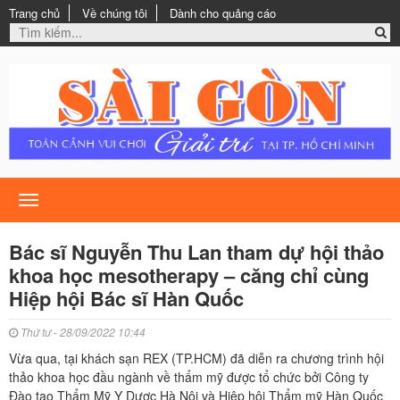
Trang chủ
Về chúng tôi
Dành cho quảng cáo
Toggle
navigation
Bác sĩ Nguyễn Thu Lan tham dự hội thảo
khoa học mesotherapy – căng chỉ cùng
Hiệp hội Bác sĩ Hàn Quốc
Thứ tư - 28/09/2022 10:44
Vừa qua, tại khách sạn REX (TP.HCM) đã diễn ra chương trình hội
thảo khoa học đầu ngành về thẩm mỹ được tổ chức bởi Công ty
Đào tạo Thẩm Mỹ Y Dược Hà Nội và Hiệp hội Thẩm mỹ Hàn Quốc