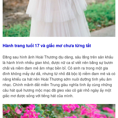
Hành trang tuổi 17 và giấc mơ chưa từng tắt
Đằng sau hình ảnh Hoài Thương dịu dàng, sâu lắng trên sân khấu
là hành trình nhiều gian khó, được nữ ca sĩ viết nên bằng sự bươn
chải và niềm đam mê âm nhạc bền bỉ. Cô sinh ra trong một gia
đình không mấy dư dả, nhưng từ nhỏ đã bộc lộ niềm đam mê và có
năng khiếu ca hát nên Hoài Thương sớm nuôi dưỡng tình yêu âm
nhạc. Chính mảnh đất miền Trung giàu nghĩa tình ấy cùng những
câu hát quê hương mộc mạc đã gieo vào cô gái nhỏ ngày ấy một
giấc mơ được sống với tiếng hát của mình.