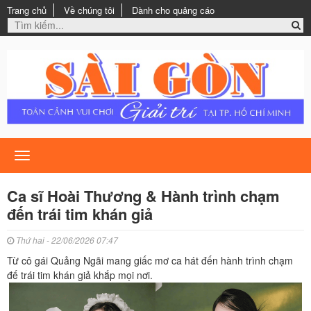
Trang chủ
Về chúng tôi
Dành cho quảng cáo
Toggle
navigation
Ca sĩ Hoài Thương & Hành trình chạm
đến trái tim khán giả
Thứ hai - 22/06/2026 07:47
Từ cô gái Quảng Ngãi mang giấc mơ ca hát đến hành trình chạm
đế trái tim khán giả khắp mọi nơi.