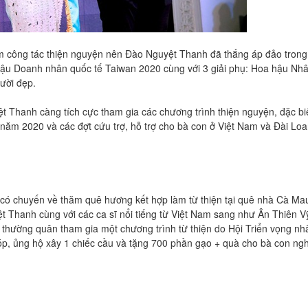
làm công tác thiện nguyện nên Đào Nguyệt Thanh đã thắng áp đảo trong
ậu Doanh nhân quốc tế Taiwan 2020 cùng với 3 giải phụ: Hoa hậu Nhân
cười đẹp.
t Thanh càng tích cực tham gia các chương trình thiện nguyện, đặc biệt
ăm 2020 và các đợt cứu trợ, hỗ trợ cho bà con ở Việt Nam và Đài Lo
chuyến về thăm quê hương kết hợp làm từ thiện tại quê nhà Cà Mau
t Thanh cùng với các ca sĩ nổi tiếng từ Việt Nam sang như Ân Thiên V
thường quân tham gia một chương trình từ thiện do Hội Triển vọng nh
, ủng hộ xây 1 chiếc cầu và tặng 700 phần gạo + quà cho bà con nghe