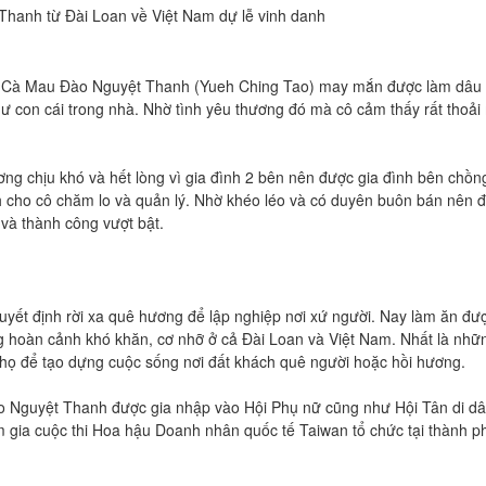
hanh từ Đài Loan về Việt Nam dự lễ vinh danh
quê Cà Mau Đào Nguyệt Thanh (Yueh Ching Tao) may mắn được làm dâu
ư con cái trong nhà. Nhờ tình yêu thương đó mà cô cảm thấy rất thoải 
ng chịu khó và hết lòng vì gia đình 2 bên nên được gia đình bên chồng
cho cô chăm lo và quản lý. Nhờ khéo léo và có duyên buôn bán nên đại
 và thành công vượt bật.
ết định rời xa quê hương để lập nghiệp nơi xứ người. Nay làm ăn đượ
hoàn cảnh khó khăn, cơ nhỡ ở cả Đài Loan và Việt Nam. Nhất là như
p họ để tạo dựng cuộc sống nơi đất khách quê người hoặc hồi hương.
 Nguyệt Thanh được gia nhập vào Hội Phụ nữ cũng như Hội Tân di dân 
ia cuộc thi Hoa hậu Doanh nhân quốc tế Taiwan tổ chức tại thành phô