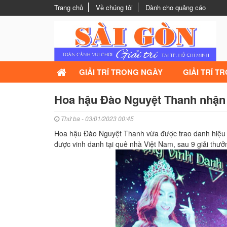
Trang chủ
Về chúng tôi
Dành cho quảng cáo
GIẢI TRÍ TRONG NGÀY
GIẢI TRÍ T
Hoa hậu Đào Nguyệt Thanh nhận 
Thứ ba - 03/01/2023 00:45
Hoa hậu Đào Nguyệt Thanh vừa được trao danh hiệu th
được vinh danh tại quê nhà Việt Nam, sau 9 giải thưở