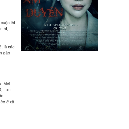
 cuộc thi
 ái,
 là các
an gặp
. Mới
ỹ, Lưu
ân
̀o ở xã