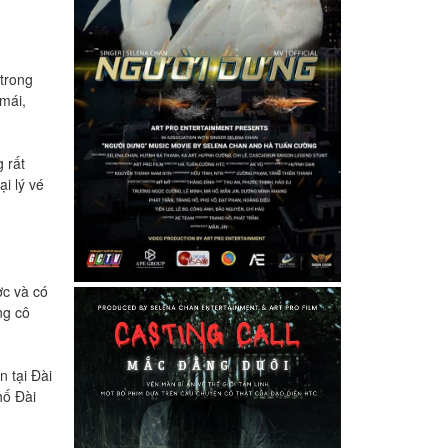
 trong
mái,
 rất
 lý vé
c và có
̃ng cô
tại Đài
́ Đài