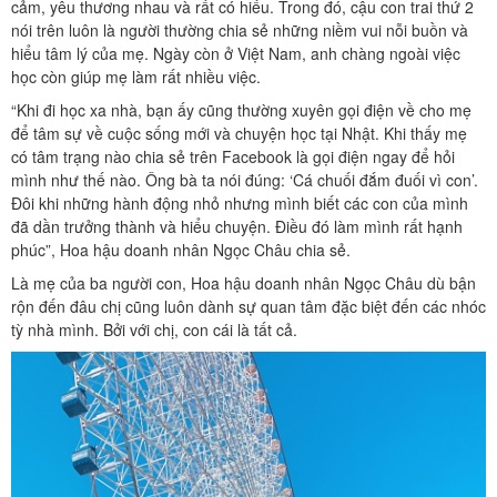
cảm, yêu thương nhau và rất có hiếu. Trong đó, cậu con trai thứ 2
nói trên luôn là người thường chia sẻ những niềm vui nỗi buồn và
hiểu tâm lý của mẹ. Ngày còn ở Việt Nam, anh chàng ngoài việc
học còn giúp mẹ làm rất nhiều việc.
“Khi đi học xa nhà, bạn ấy cũng thường xuyên gọi điện về cho mẹ
để tâm sự về cuộc sống mới và chuyện học tại Nhật. Khi thấy mẹ
có tâm trạng nào chia sẻ trên Facebook là gọi điện ngay để hỏi
mình như thế nào. Ông bà ta nói đúng: ‘Cá chuối đắm đuối vì con’.
Đôi khi những hành động nhỏ nhưng mình biết các con của mình
đã dần trưởng thành và hiểu chuyện. Điều đó làm mình rất hạnh
phúc”, Hoa hậu doanh nhân Ngọc Châu chia sẻ.
Là mẹ của ba người con, Hoa hậu doanh nhân Ngọc Châu dù bận
rộn đến đâu chị cũng luôn dành sự quan tâm đặc biệt đến các nhóc
tỳ nhà mình. Bởi với chị, con cái là tất cả.