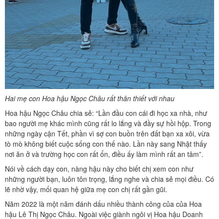
Hai mẹ con Hoa hậu Ngọc Châu rất thân thiết với nhau
Hoa hậu Ngọc Châu chia sẻ: “Lần đầu con cái đi học xa nhà, như
bao người mẹ khác mình cũng rất lo lắng và đầy sự hồi hộp. Trong
những ngày cận Tết, phần vì sợ con buồn trên đất bạn xa xôi, vừa
tò mò không biết cuộc sống con thế nào. Lần này sang Nhật thấy
nơi ăn ở và trường học con rất ổn, điều ấy làm mình rất an tâm”.
Nói về cách dạy con, nàng hậu này cho biết chị xem con như
những người bạn, luôn tôn trọng, lắng nghe và chia sẻ mọi điều. Có
lẽ nhờ vậy, mối quan hệ giữa mẹ con chị rất gần gũi.
Năm 2022 là một năm đánh dấu nhiều thành công của của Hoa
hậu Lê Thị Ngọc Châu. Ngoài việc giành ngôi vị Hoa hậu Doanh