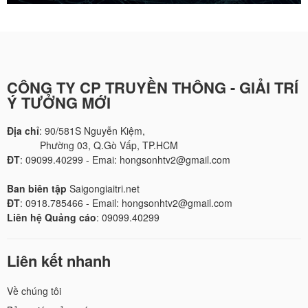
CÔNG TY CP TRUYỀN THÔNG - GIẢI TRÍ
Ý TƯỞNG MỚI
Địa chỉ
: 90/581S Nguyễn Kiệm,
Phường 03, Q.Gò Vấp, TP.HCM
ĐT
: 09099.40299 - Emai: hongsonhtv2@gmail.com
Ban biên tập
Saigongiaitri.net
ĐT
: 0918.785466 - Email: hongsonhtv2@gmail.com
Liên hệ Quảng cáo
: 09099.40299
Liên kết nhanh
Về chúng tôi