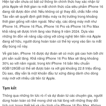
Hiện tại vẫn chưa có bất cứ thông tin chính thức hay xác nhận từ
phía Apple về thời gian ra mắt chính thức của siêu phẩm iPhone 16
đang rất được đón chờ. Nếu không có gì thay đổi, chắc hẳn nhà
Táo vẫn sẽ quyết định giới thiệu máy ra thị trường trong khoảng
thời gian giống với năm ngoái. Như vậy, các dòng máy mới như
iPhone 16, iPhone 16 Plus, iPhone 16 Pro và iPhone 16 Pro Max
khả năng sẽ được trình làng vào tháng 9 năm 2024. Dựa vào
những tin đồn về nâng cấp cộng với công nghệ tiên tiến mà Apple
đang sở hữu, người dùng hoàn toàn có thể kỳ vọng vào lần ra mắt
đầy bùng nổ này.
Về giá bán, iPhone 16 được dự đoán sẽ có mức giá cao hơn bởi chi
phí sản xuất tăng. Khả năng iPhone 16 Pro Max sẽ tăng khoảng
30% so với năm ngoái, trong khi iPhone 16 bản tiêu chuẩn
6GB/128GB có thể sẽ được bán ra với giá khoảng 22.8 triệu đồng.
Dù sao, đây vẫn là một khoản đầu tư xứng đáng dành cho dòng
máy mới với nhiều cải tiến từ Apple.
Tạm kết
Thông qua những tin tức rò rỉ và dự đoán từ các chuyên gia, người
dùng hoàn toàn có thể mong chờ và hài lòng với những thay đổi
tích cực trong thiết kế và cấu hình của iPhone 16 Pro Max. Không