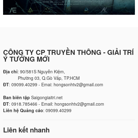
CÔNG TY CP TRUYỀN THÔNG - GIẢI TRÍ
Ý TƯỞNG MỚI
Địa chỉ
: 90/581S Nguyễn Kiệm,
Phường 03, Q.Gò Vấp, TP.HCM
ĐT
: 09099.40299 - Emai: hongsonhtv2@gmail.com
Ban biên tập
Saigongiaitri.net
ĐT
: 0918.785466 - Email: hongsonhtv2@gmail.com
Liên hệ Quảng cáo
: 09099.40299
Liên kết nhanh