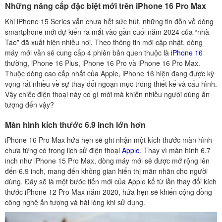
Những nâng cấp đặc biệt mới trên iPhone 16 Pro Max
Khi iPhone 15 Series vẫn chưa hết sức hút, những tin đồn về dòng
smartphone mới dự kiến ra mắt vào gần cuối năm 2024 của “nhà
Táo” đã xuất hiện nhiều nơi. Theo thông tin mới cập nhật, dòng
máy mới vẫn sẽ cung cấp 4 phiên bản quen thuộc là
iPhone 16
thường, iPhone 16 Plus, iPhone 16 Pro và iPhone 16 Pro Max.
Thuộc dòng cao cấp nhất của Apple, iPhone 16 hiện đang được kỳ
vọng rất nhiều về sự thay đổi ngoạn mục trong thiết kế và cấu hình.
Vậy chiếc điện thoại này có gì mới mà khiến nhiều người dùng ấn
tượng đến vậy?
Màn hình kích thước 6.9 inch lớn hơn
iPhone 16 Pro Max hứa hẹn sẽ ghi nhận một kích thước màn hình
chưa từng có trong lịch sử điện thoại
Apple
. Thay vì màn hình 6.7
inch như iPhone 15 Pro Max, dòng máy mới sẽ được mở rộng lên
đến 6.9 inch, mang đến không gian hiển thị mãn nhãn cho người
dùng. Đây sẽ là một bước tiến mới của Apple kể từ lần thay đổi kích
thước iPhone 12 Pro Max năm 2020, hứa hẹn sẽ khiến cộng đồng
công nghệ ấn tượng và hài lòng khi sử dụng.