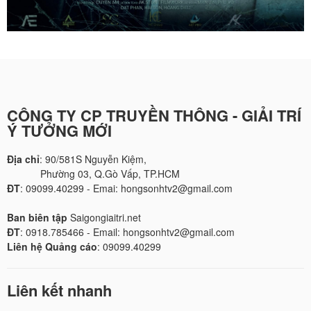
CÔNG TY CP TRUYỀN THÔNG - GIẢI TRÍ
Ý TƯỞNG MỚI
Địa chỉ
: 90/581S Nguyễn Kiệm,
Phường 03, Q.Gò Vấp, TP.HCM
ĐT
: 09099.40299 - Emai: hongsonhtv2@gmail.com
Ban biên tập
Saigongiaitri.net
ĐT
: 0918.785466 - Email: hongsonhtv2@gmail.com
Liên hệ Quảng cáo
: 09099.40299
Liên kết nhanh