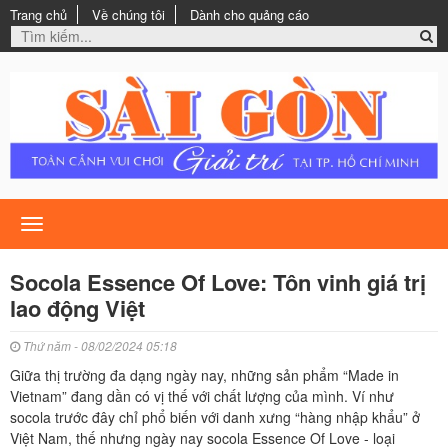
Trang chủ
Về chúng tôi
Dành cho quảng cáo
Toggle
navigation
Socola Essence Of Love: Tôn vinh giá trị
lao động Việt
Thứ năm - 08/02/2024 05:18
Giữa thị trường đa dạng ngày nay, những sản phẩm “Made in
Vietnam” đang dần có vị thế với chất lượng của mình. Ví như
socola trước đây chỉ phổ biến với danh xưng “hàng nhập khẩu” ở
Việt Nam, thế nhưng ngày nay socola Essence Of Love - loại