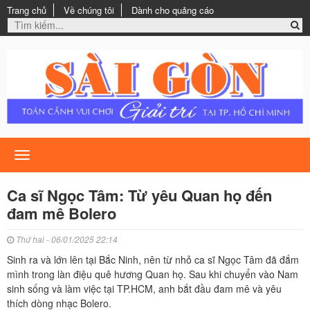
Trang chủ
Về chúng tôi
Dành cho quảng cáo
Toggle
navigation
Ca sĩ Ngọc Tâm: Từ yêu Quan họ đến
đam mê Bolero
Thứ hai - 06/01/2025 22:14
Sinh ra và lớn lên tại Bắc Ninh, nên từ nhỏ ca sĩ Ngọc Tâm đã đắm
mình trong làn điệu quê hương Quan họ. Sau khi chuyển vào Nam
sinh sống và làm việc tại TP.HCM, anh bắt đầu đam mê và yêu
thích dòng nhạc Bolero.