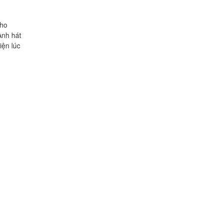
cho
Anh hát
ện lúc