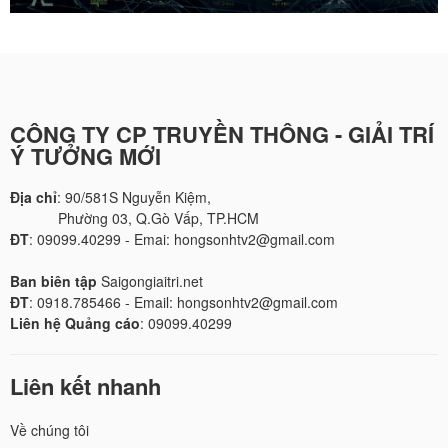
CÔNG TY CP TRUYỀN THÔNG - GIẢI TRÍ
Ý TƯỞNG MỚI
Địa chỉ
: 90/581S Nguyễn Kiệm,
Phường 03, Q.Gò Vấp, TP.HCM
ĐT
: 09099.40299 - Emai: hongsonhtv2@gmail.com
Ban biên tập
Saigongiaitri.net
ĐT
: 0918.785466 - Email: hongsonhtv2@gmail.com
Liên hệ Quảng cáo
: 09099.40299
Liên kết nhanh
Về chúng tôi