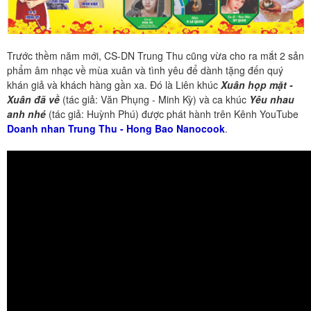
Trước thềm năm mới, CS-DN Trung Thu cũng vừa cho ra mắt 2 sản
phẩm âm nhạc về mùa xuân và tình yêu để dành tặng đến quý
khán giả và khách hàng gần xa. Đó là Liên khúc
Xuân họp mặt -
Xuân đã về
(tác giả: Văn Phụng - Minh Kỳ) và ca khúc
Yêu nhau
anh nhé
(tác giả: Huỳnh Phú) được phát hành trên Kênh YouTube
Doanh nhan Trung Thu - Hong Bao Nanocook
.