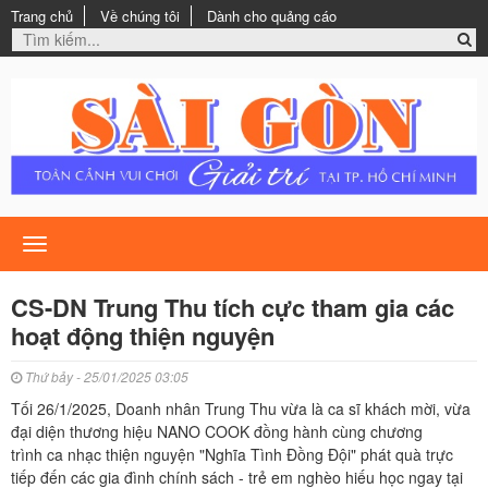
Trang chủ
Về chúng tôi
Dành cho quảng cáo
Toggle
navigation
CS-DN Trung Thu tích cực tham gia các
hoạt động thiện nguyện
Thứ bảy - 25/01/2025 03:05
Tối 26/1/2025, Doanh nhân Trung Thu vừa là ca sĩ khách mời, vừa
đại diện thương hiệu NANO COOK đồng hành cùng chương
trình ca nhạc thiện nguyện "Nghĩa Tình Đồng Đội" phát quà trực
tiếp đến các gia đình chính sách - trẻ em nghèo hiếu học ngay tại