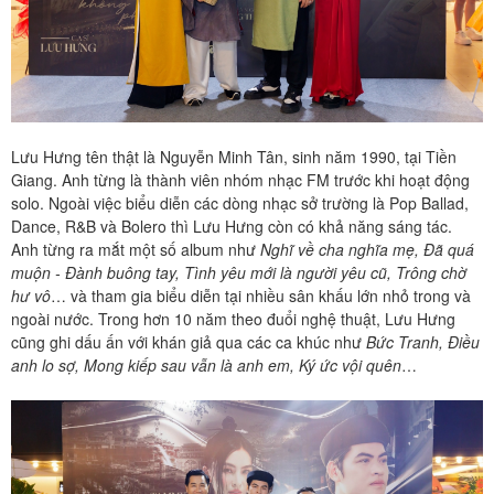
Lưu Hưng tên thật là Nguyễn Minh Tân, sinh năm 1990, tại Tiền
Giang. Anh từng là thành viên nhóm nhạc FM trước khi hoạt động
solo. Ngoài việc biểu diễn các dòng nhạc sở trường là Pop Ballad,
Dance, R&B và Bolero thì Lưu Hưng còn có khả năng sáng tác.
Anh từng ra mắt một số album như
Nghĩ về cha nghĩa mẹ, Đã quá
muộn - Đành buông tay, Tình yêu mới là người yêu cũ, Trông chờ
hư vô
… và tham gia biểu diễn tại nhiều sân khấu lớn nhỏ trong và
ngoài nước. Trong hơn 10 năm theo đuổi nghệ thuật, Lưu Hưng
cũng ghi dấu ấn với khán giả qua các ca khúc như
Bức Tranh, Điều
anh lo sợ, Mong kiếp sau vẫn là anh em, Ký ức vội quên
…