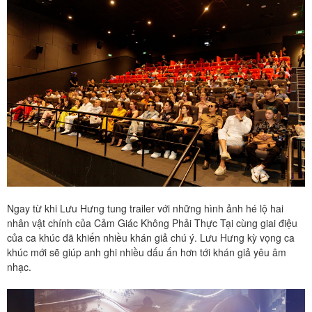
Ngay từ khi Lưu Hưng tung trailer với những hình ảnh hé lộ hai
nhân vật chính của Cảm Giác Không Phải Thực Tại cùng giai điệu
của ca khúc đã khiến nhiều khán giả chú ý. Lưu Hưng kỳ vọng ca
khúc mới sẽ giúp anh ghi nhiều dấu ấn hơn tới khán giả yêu âm
nhạc.