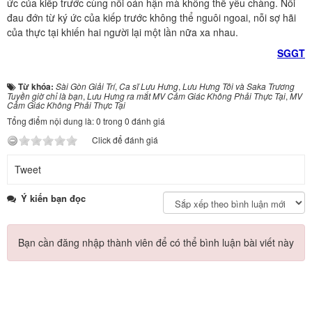
ức của kiếp trước cùng nỗi oán hận mà không thể yêu chàng. Nỗi
đau đớn từ ký ức của kiếp trước không thể nguôi ngoai, nỗi sợ hãi
của thực tại khiến hai người lại một lần nữa xa nhau.
SGGT
Từ khóa:
Sài Gòn Giải Trí
,
Ca sĩ Lưu Hưng
,
Lưu Hưng Tôi và Saka Trương
Tuyền giờ chỉ là bạn
,
Lưu Hưng ra mắt MV Cảm Giác Không Phải Thực Tại
,
MV
Cảm Giác Không Phải Thực Tại
Tổng điểm nội dung là: 0 trong 0 đánh giá
Click để đánh giá
Tweet
Ý kiến bạn đọc
Bạn cần đăng nhập thành viên để có thể bình luận bài viết này