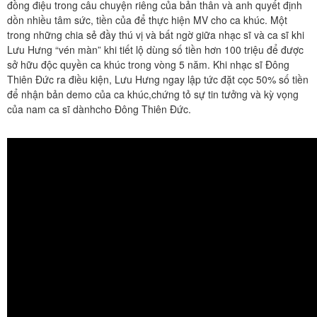
đồng điệu trong câu chuyện riêng của bản thân và anh quyết định
dồn nhiều tâm sức, tiền của để thực hiện MV cho ca khúc. Một
trong những chia sẻ đầy thú vị và bất ngờ giữa nhạc sĩ và ca sĩ khi
Lưu Hưng “vén màn” khi tiết lộ dùng số tiền hơn 100 triệu để được
sở hữu độc quyền ca khúc trong vòng 5 năm. Khi nhạc sĩ Đông
Thiên Đức ra điều kiện, Lưu Hưng ngay lập tức đặt cọc 50% số tiền
để nhận bản demo của ca khúc,chứng tỏ sự tin tưởng và kỳ vọng
của nam ca sĩ dànhcho Đông Thiên Đức.