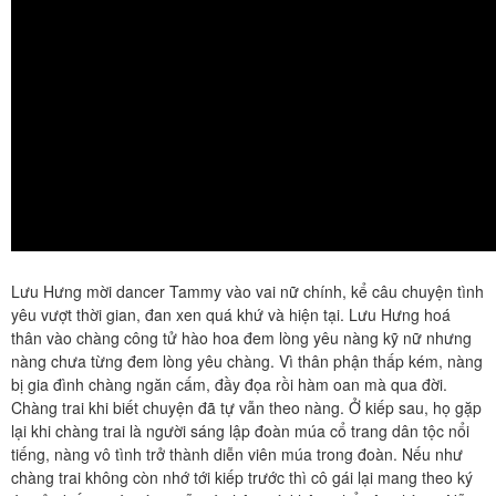
Lưu Hưng mời dancer Tammy vào vai nữ chính, kể câu chuyện tình
yêu vượt thời gian, đan xen quá khứ và hiện tại. Lưu Hưng hoá
thân vào chàng công tử hào hoa đem lòng yêu nàng kỹ nữ nhưng
nàng chưa từng đem lòng yêu chàng. Vì thân phận thấp kém, nàng
bị gia đình chàng ngăn cấm, đầy đọa rồi hàm oan mà qua đời.
Chàng trai khi biết chuyện đã tự vẫn theo nàng. Ở kiếp sau, họ gặp
lại khi chàng trai là người sáng lập đoàn múa cổ trang dân tộc nổi
tiếng, nàng vô tình trở thành diễn viên múa trong đoàn. Nếu như
chàng trai không còn nhớ tới kiếp trước thì cô gái lại mang theo ký