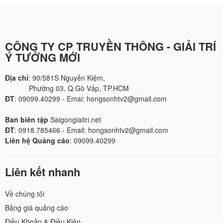
CÔNG TY CP TRUYỀN THÔNG - GIẢI TRÍ
Ý TƯỞNG MỚI
Địa chỉ
: 90/581S Nguyễn Kiệm,
Phường 03, Q.Gò Vấp, TP.HCM
ĐT
: 09099.40299 - Emai: hongsonhtv2@gmail.com
Ban biên tập
Saigongiaitri.net
ĐT
: 0918.785466 - Email: hongsonhtv2@gmail.com
Liên hệ Quảng cáo
: 09099.40299
Liên kết nhanh
Về chúng tôi
Bảng giá quảng cáo
Điều Khoản & Điều Kiện