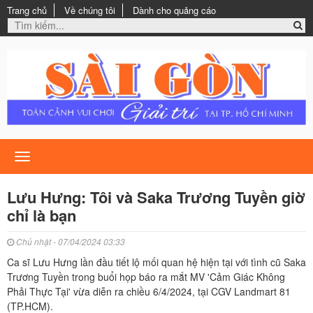
Trang chủ
Về chúng tôi
Dành cho quảng cáo
Toggle
navigation
Lưu Hưng: Tôi và Saka Trương Tuyền giờ
chỉ là bạn
Chủ nhật - 07/04/2024 03:33
Ca sĩ Lưu Hưng lần đầu tiết lộ mối quan hệ hiện tại với tình cũ Saka
Trương Tuyền trong buổi họp báo ra mắt MV 'Cảm Giác Không
Phải Thực Tại' vừa diễn ra chiều 6/4/2024, tại CGV Landmart 81
(TP.HCM).