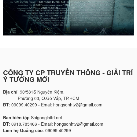
CÔNG TY CP TRUYỀN THÔNG - GIẢI TRÍ
Ý TƯỞNG MỚI
Địa chỉ
: 90/581S Nguyễn Kiệm,
Phường 03, Q.Gò Vấp, TP.HCM
ĐT
: 09099.40299 - Emai: hongsonhtv2@gmail.com
Ban biên tập
Saigongiaitri.net
ĐT
: 0918.785466 - Email: hongsonhtv2@gmail.com
Liên hệ Quảng cáo
: 09099.40299