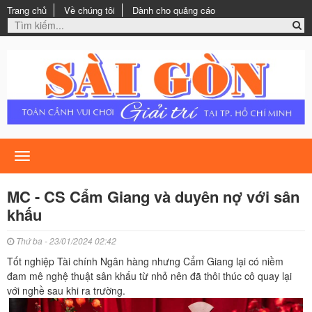
Trang chủ
Về chúng tôi
Dành cho quảng cáo
Toggle
navigation
MC - CS Cẩm Giang và duyên nợ với sân
khấu
Thứ ba - 23/01/2024 02:42
Tốt nghiệp Tài chính Ngân hàng nhưng Cẩm Giang lại có niềm
đam mê nghệ thuật sân khấu từ nhỏ nên đã thôi thúc cô quay lại
với nghề sau khi ra trường.