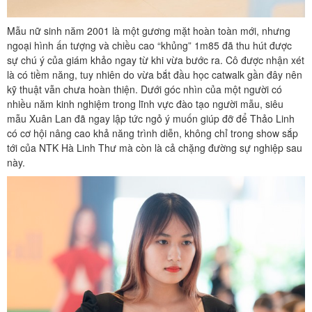
Mẫu nữ sinh năm 2001 là một gương mặt hoàn toàn mới, nhưng
ngoại hình ấn tượng và chiều cao “khủng” 1m85 đã thu hút được
sự chú ý của giám khảo ngay từ khi vừa bước ra. Cô được nhận xét
là có tiềm năng, tuy nhiên do vừa bắt đầu học catwalk gần đây nên
kỹ thuật vẫn chưa hoàn thiện. Dưới góc nhìn của một người có
nhiều năm kinh nghiệm trong lĩnh vực đào tạo người mẫu, siêu
mẫu Xuân Lan đã ngay lập tức ngỏ ý muốn giúp đỡ để Thảo Linh
có cơ hội nâng cao khả năng trình diễn, không chỉ trong show sắp
tới của NTK Hà Linh Thư mà còn là cả chặng đường sự nghiệp sau
này.