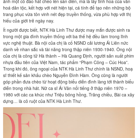
ảnh một cô đào hát chèo lên sàn diễn, mà là lấy tinh hoa của văn
hoá dân tộc, kết hợp với nét hiện tại, cá tính để tạo nên những bộ
trang phục vừa tôn vinh nét đẹp truyền thống, vừa phù hợp với thị
hiếu của giới trẻ ngày nay.
Ít người được biết, NTK Hà Linh Thư được may mắn được sinh ra
trong một gia đình truyền thống với ba thế hệ đều làm trong lĩnh
vực nghệ thuật. Bà nội của chị là cố NSND cải lương Ái Liên nức
danh về nhan sắc và tài năng trong thập niên 1930-1940. Ông nội
của chị là công tử Hà thành – Hà Quang Định, người sản xuất phim
nhựa đầu tiên của Việt Nam, tác phẩm “Phạm Công – Cúc Hoa”.
Trong khi đó, ông ngoại của NTK Hà Linh Thư chính là NSND, hoạ
sĩ thiết kế sân khấu chèo Nguyễn Đình Hàm. Ông cũng là người
góp phần đưa chèo từ hoạt động biểu diễn đình làng tới thành biểu
diễn trong nhà hát. Nữ ca sĩ Ái Vân nổi tiếng ở thập niên 1970 –
1980 với các ca khúc như Triệu bông hồng, Trăng chiều, Bài ca xây
dựng… là cô ruột của NTK Hà Linh Thư.