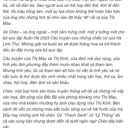
bà, rất rất đàn bà. Sao người xưa có thể hay đến thế, tinh tế đến
thế. Và màu hồng sen, một sự lựa chọn không thể hoàn hảo hơn
của ông cho những tinh tế nhìn vào đã thấy “đĩ” rất ra của Thị
Màu.
Và Chèo – và ông ngoại – một cảm hứng mới, một ý tưởng mới cho
bộ sưu tập Xuân Hè 2023 Câu truyện của những chiếc nơ của Hà
Linh Thư. Những giải nơ buộc eo sẽ được thăng hoa và trở thành
dấu ấn đặc trưng của bộ sưu tập.
Câu truyện của Thị Màu và Thị Kính, của đam mê dục vọng, của
tình yêu đơn phương đầy thèm muốn khao khát và tham lam.
Nhưng tình yêu, dù có tham lam sở hữu nó vẫn là tình yêu và nó
vẫn luôn là thứ được tôn vinh nhiều nhất trong văn học, thơ ca, âm
nhạc, hội hoạ, điện ảnh và sân khấu.
Chèo, một loại hình sân khấu truyền thống với tất cả những nề nếp
văn hoá, đời sống của Bắc Bộ vừa phóng khoáng như Thị Màu,
vừa nho nhã khiêm nhường hy sinh chịu đựng như Thị Kính. Bên
cạnh đó vẫn có những màu sắc cuộc sống vui vẻ hài hước của mẹ
Đốp hay những anh hề chèo. Có “Thạch Sanh” có “Lý Thông” đủ
cả các cung bậc nhưng được diễn tả dưới ngôn ngữ Chèo đầy bản
sắc.