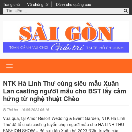
Trang chủ
Về chúng tôi
Dành cho quảng cáo
Toggle
navigation
NTK Hà Linh Thư cùng siêu mẫu Xuân
Lan casting người mẫu cho BST lấy cảm
hứng từ nghệ thuật Chèo
Thứ ba - 16/05/2023 05:16
Vừa qua, tại Amor Resort Wedding & Event Garden, NTK Hà Linh
Thư đã tổ chức casting tuyển chọn người mẫu cho HA LINH THU
FASHION SHOW – Bộ sưu tập Xuân hè 2023 “Câu truyện của