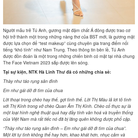
Người mẫu trẻ Tú Anh, gương mặt đậm chất Á đông được trao cơ
hội trở thành một trong những nàng thơ của BST mới, là gương mặt
được lựa chọn để “test makeup” cùng chuyên gia trang điểm nổi
tiếng “khó tính” như Nam Trung. Theo thông tin bên lề, Tú Anh
được đồn đoán là một trong những chiến binh có mặt tại nhà chung
The Face Vietnam 2023 sắp được lên sóng.
Tại sự kiện, NTK Hà Linh Thư đã có những chia sẻ:
Thày như táo rụng sân đình
Em như gái dở đi tìm của chua
Lời thoại trong chèo hay thế, gợi tình thế. Lời Thị Màu lả lơi tỏ tình
với Thị Kính trong vở chèo Quan Âm Thị Kính. Chèo cổ thực sự là
một loại hình nghệ thuật quá hay đầy tính văn hoá và truyền thống
của Việt Nam mà rất tiếc nó đã bị lãng quên không được phổ cập.
“Thày như táo rụng sân đình – Em như gái dở đi tìm của chua”.
Một lời tự tình không thể hay hơn, khao khát hơn, nhục cảm và