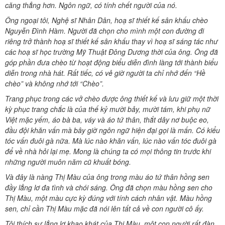
căng thẳng hơn. Ngôn ngữ, có tính chết người của nó.
Ông ngoại tôi, Nghệ sĩ Nhân Dân, hoạ sĩ thiết kế sân khấu chèo
Nguyễn Đình Hàm. Người đã chọn cho mình một con đường đi
riêng trở thành hoạ sĩ thiết kế sân khấu thay vì hoạ sĩ sáng tác như
các hoạ sĩ học trường Mỹ Thuật Đông Dương thời của ông. Ông đã
góp phần đưa chèo từ hoạt động biểu diễn đình làng tới thành biểu
diễn trong nhà hát. Rất tiếc, có vẻ giờ người ta chỉ nhớ đến “Hề
chèo” và không nhớ tới “Chèo”.
Trang phục trong các vở chèo được ông thiết kế và lưu giữ một thời
kỳ phục trang chắc là của thế kỷ mười bảy, mười tám, khi phụ nữ
Việt mặc yếm, áo bà ba, váy và áo tứ thân, thắt dây nơ buộc eo,
đầu đội khăn vấn mà bây giờ ngôn ngữ hiện đại gọi là mấn. Có kiểu
tóc vấn đuôi gà nữa. Mà lúc nào khăn vấn, lúc nào vấn tóc đuôi gà
để về nhà hỏi lại mẹ. Mong là chúng ta có mọi thông tin trước khi
những người muôn năm cũ khuất bóng.
Và đây là nàng Thị Màu của ông trong màu áo tứ thân hồng sen
đầy lẳng lơ đa tình và chói sáng. Ông đã chọn màu hồng sen cho
Thị Màu, một màu cực kỳ đúng với tính cách nhân vật. Màu hồng
sen, chỉ cần Thị Màu mặc đã nói lên tất cả về con người cô ấy.
Tôi thích sự lẳng lơ khao khát của Thị Màu, một con người rất đàn