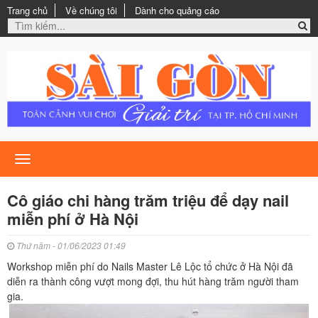
Trang chủ
Về chúng tôi
Dành cho quảng cáo
Toggle
navigation
Cô giáo chi hàng trăm triệu để dạy nail
miễn phí ở Hà Nội
Thứ năm - 01/06/2023 01:49
Workshop miễn phí do Nails Master Lê Lộc tổ chức ở Hà Nội đã
diễn ra thành công vượt mong đợi, thu hút hàng trăm người tham
gia.