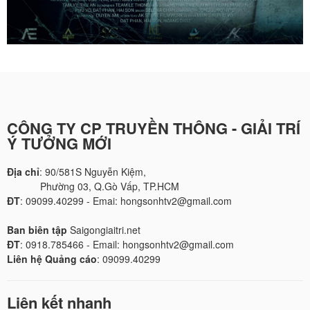
CÔNG TY CP TRUYỀN THÔNG - GIẢI TRÍ
Ý TƯỞNG MỚI
Địa chỉ
: 90/581S Nguyễn Kiệm,
Phường 03, Q.Gò Vấp, TP.HCM
ĐT
: 09099.40299 - Emai: hongsonhtv2@gmail.com
Ban biên tập
Saigongiaitri.net
ĐT
: 0918.785466 - Email: hongsonhtv2@gmail.com
Liên hệ Quảng cáo
: 09099.40299
Liên kết nhanh