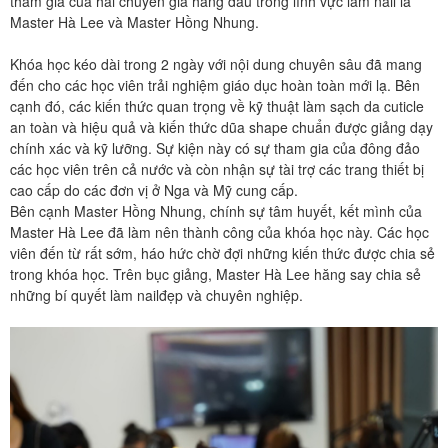
tham gia của hai chuyên gia hàng đầu trong lĩnh vực làm nail là
Master Hà Lee và Master Hồng Nhung.
Khóa học kéo dài trong 2 ngày với nội dung chuyên sâu đã mang
đến cho các học viên trải nghiệm giáo dục hoàn toàn mới lạ. Bên
cạnh đó, các kiến thức quan trọng về kỹ thuật làm sạch da cuticle
an toàn và hiệu quả và kiến thức dũa shape chuẩn được giảng dạy
chính xác và kỹ lưỡng. Sự kiện này có sự tham gia của đông đảo
các học viên trên cả nước và còn nhận sự tài trợ các trang thiết bị
cao cấp do các đơn vị ở Nga và Mỹ cung cấp.
Bên cạnh Master Hồng Nhung, chính sự tâm huyết, kết mình của
Master Hà Lee đã làm nên thành công của khóa học này. Các học
viên đến từ rất sớm, háo hức chờ đợi những kiến thức được chia sẻ
trong khóa học. Trên bục giảng, Master Hà Lee hăng say chia sẻ
những bí quyết làm nailđẹp và chuyên nghiệp.