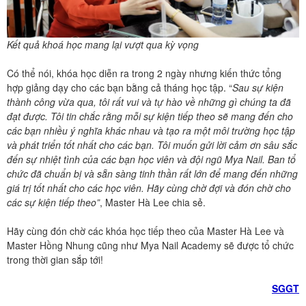
Kết quả khoá học mang lại vượt qua kỳ vọng
Có thể nói, khóa học diễn ra trong 2 ngày nhưng kiến thức tổng
hợp giảng dạy cho các bạn bằng cả tháng học tập. “
Sau sự kiện
thành công vừa qua, tôi rất vui và tự hào về những gì chúng ta đã
đạt được. Tôi tin chắc rằng mỗi sự kiện tiếp theo sẽ mang đến cho
các bạn nhiều ý nghĩa khác nhau và tạo ra một môi trường học tập
và phát triển tốt nhất cho các bạn.
Tôi muốn gửi lời cảm ơn sâu sắc
đến sự nhiệt tình của các bạn học viên và đội ngũ Mya Nail. Ban tổ
chức đã chuẩn bị và sẵn sàng tinh thần rất lớn để mang đến những
giá trị tốt nhất cho các học viên. Hãy cùng chờ đợi và đón chờ cho
các sự kiện tiếp theo”
, Master Hà Lee chia sẻ.
Hãy cùng đón chờ các khóa học tiếp theo của Master Hà Lee và
Master Hồng Nhung cũng như Mya Nail Academy sẽ được tổ chức
trong thời gian sắp tới!
SGGT