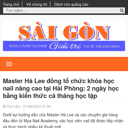
Trang chủ
Về chúng tôi
Dành cho quảng cáo
Toggle
navigation
Master Hà Lee đồng tổ chức khóa học
nail nâng cao tại Hải Phòng: 2 ngày học
bằng kiến thức cả tháng học tập
Thứ năm - 01/06/2023 01:34
Dưới sự hướng dẫn của Master Hà Lee và các chuyên gia hàng
đầu đến từ Mya Nail Academy, các học viên nail đã được tiếp nhận
và thực hành nhiều kỹ thuật mới.