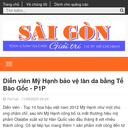
Trang chủ
Về chúng tôi
Dành cho quảng cáo
Toggle
navigation
Diễn viên Mỹ Hạnh bảo vệ làn da bằng Tế
Bào Gốc - P1P
Thứ hai - 11/09/2023 06:24
Diễn viên - Top 10 hoa hậu việt nam 2012 Mỹ Hạnh như một chú
ong chăm chỉ, sau khi Mỹ Hạnh công bố ra mắt thương hiệu mỹ
phẩm Olalabe xuất xứ từ Hàn Quốc vào đầu tháng 8 với nhiều
thành công. Cô lại tiếp tục mang thêm 1 sản phẩm mới cũng đến từ