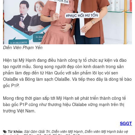
Diễn Viên Phạm Yến
Hiện tại Mỹ Hạnh đang điều hành công ty tổ chức sự kiện và đào
tạo người mẫu. Song song người đẹp còn kinh doanh trong sản
phẩm làm đẹp đến từ Hàn Quốc với sản phẩm lõi lọc vòi sen
OlalaBe và Bông làm sạch OlalaBe. Và tiếp theo đây là dòng tế bào
gốc P1P.
Mong rằng thời gian sắp tới Mỹ Hạnh sẽ phát triển thành công tế
bào gốc P1P cũng như thương hiệu Olalabe vững mạnh trên thị
trường Việt Nam.
SGGT
Từ khóa:
Sài Gòn Giải Trí
,
Diễn viên Mỹ Hạnh
,
Diễn viên Mỹ Hạnh bảo vệ