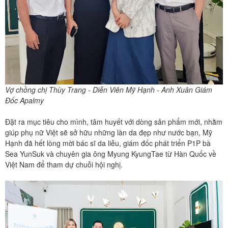
Vợ chồng chị Thùy Trang - Diễn Viên Mỹ Hạnh - Anh Xuân Giám
Đốc Apalmy
Đặt ra mục tiêu cho mình, tâm huyết với dòng sản phẩm mới, nhằm
giúp phụ nữ Việt sẽ sở hữu những làn da đẹp như nước bạn, Mỹ
Hạnh đã hết lòng mời bác sĩ da liễu, giám đốc phát triển P1P bà
Sea YunSuk và chuyên gia ông Myung KyungTae từ Hàn Quốc về
Việt Nam để tham dự chuỗi hội nghị.