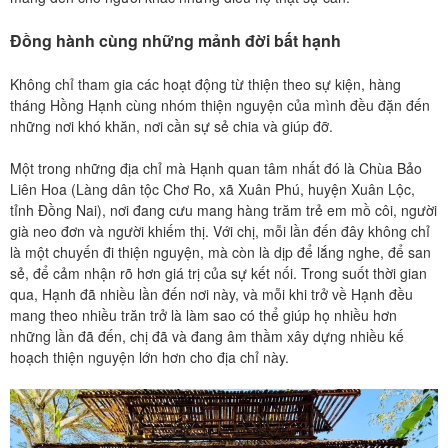
Đồng hành cùng những mảnh đời bất hạnh
Không chỉ tham gia các hoạt động từ thiện theo sự kiện, hàng
tháng Hồng Hạnh cùng nhóm thiện nguyện của mình đều đặn đến
những nơi khó khăn, nơi cần sự sẻ chia và giúp đỡ.
Một trong những địa chỉ mà Hạnh quan tâm nhất đó là Chùa Bảo
Liên Hoa (Làng dân tộc Chơ Ro, xã Xuân Phú, huyện Xuân Lộc,
tỉnh Đồng Nai), nơi đang cưu mang hàng trăm trẻ em mồ côi, người
già neo đơn và người khiếm thị. Với chị, mỗi lần đến đây không chỉ
là một chuyến đi thiện nguyện, mà còn là dịp để lắng nghe, để san
sẻ, để cảm nhận rõ hơn giá trị của sự kết nối. Trong suốt thời gian
qua, Hạnh đã nhiều lần đến nơi này, và mỗi khi trở về Hạnh đều
mang theo nhiều trăn trở là làm sao có thể giúp họ nhiều hơn
những lần đã đến, chị đã và đang âm thầm xây dựng nhiều kế
hoạch thiện nguyện lớn hơn cho địa chỉ này.