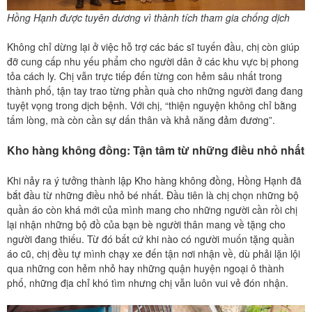
Hồng Hạnh được tuyên dương vì thành tích tham gia chống dịch
Không chỉ dừng lại ở việc hỗ trợ các bác sĩ tuyến đầu, chị còn giúp
đỡ cung cấp nhu yếu phẩm cho người dân ở các khu vực bị phong
tỏa cách ly. Chị vẫn trực tiếp đến từng con hẻm sâu nhất trong
thành phố, tận tay trao từng phần quà cho những người đang đang
tuyệt vọng trong dịch bệnh. Với chị, “thiện nguyện không chỉ bằng
tấm lòng, mà còn cần sự dấn thân và khả năng đảm đương”.
Kho hàng không
đồng: Tận tâm từ những điều nhỏ nhất
Khi nảy ra ý tưởng thành lập Kho hàng không đồng, Hồng Hạnh đã
bắt đầu từ những điều nhỏ bé nhất. Đầu tiên là chị chọn những bộ
quần áo còn khá mới của mình mang cho những người cần rồi chị
lại nhận những bộ đồ của bạn bè người thân mang về tặng cho
người đang thiếu. Từ đó bất cứ khi nào có người muốn tặng quần
áo cũ, chị đều tự mình chạy xe đến tận nơi nhận về, dù phải lặn lội
qua những con hẻm nhỏ hay những quận huyện ngoại ô thành
phố, những địa chỉ khó tìm nhưng chị vẫn luôn vui vẻ đón nhận.