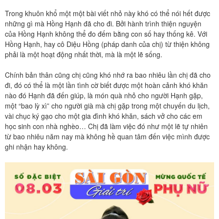
Trong khuôn khổ một một bài viết nhỏ này khó có thể nói hết được
những gì mà Hồng Hạnh đã cho đi. Bởi hành trình thiện nguyện
của Hồng Hạnh không thể đo đếm bằng con số hay thống kê. Với
Hồng Hạnh, hay cô Diệu Hồng (pháp danh của chị) từ thiện không
phải là một hoạt động nhất thời, mà là một lẽ sống.
Chính bản thân cũng chị cũng khó nhớ ra bao nhiêu lần chị đã cho
đi, đó có thể là một lần tình cờ biết được một hoàn cảnh khó khăn
nào đó Hạnh đã đến giúp, là món quà nhỏ cho người Hạnh gặp,
một “bao lỳ xì” cho người già mà chị gặp trong một chuyến du lịch,
vài chục ký gạo cho một gia đình khó khăn, sách vở cho các em
học sinh con nhà nghèo… Chị đã làm việc đó như một lẽ tự nhiên
từ bao nhiêu năm nay mà không hề quan tâm đến việc mình được
ghi nhận hay không.