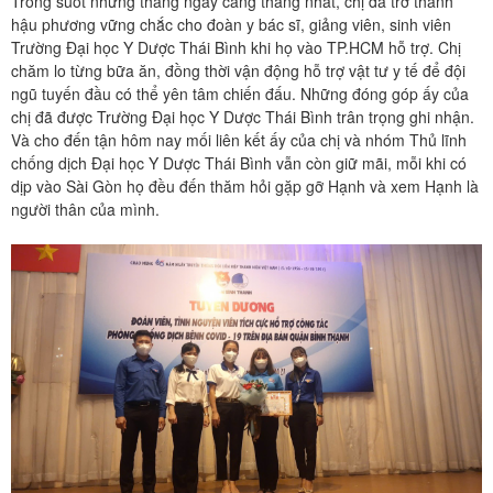
Trong suốt những tháng ngày căng thẳng nhất, chị đã trở thành
hậu phương vững chắc cho đoàn y bác sĩ, giảng viên, sinh viên
Trường Đại học Y Dược Thái Bình khi họ vào TP.HCM hỗ trợ. Chị
chăm lo từng bữa ăn, đồng thời vận động hỗ trợ vật tư y tế để đội
ngũ tuyến đầu có thể yên tâm chiến đấu. Những đóng góp ấy của
chị đã được Trường Đại học Y Dược Thái Bình trân trọng ghi nhận.
Và cho đến tận hôm nay mối liên kết ấy của chị và nhóm Thủ lĩnh
chống dịch Đại học Y Dược Thái Bình vẫn còn giữ mãi, mỗi khi có
dịp vào Sài Gòn họ đều đến thăm hỏi gặp gỡ Hạnh và xem Hạnh là
người thân của mình.