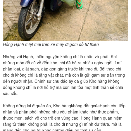
Hồng Hạnh miệt mài trên xe máy đi gom đồ từ thiện
Nhưng với Hạnh, thiện nguyện không chỉ là nhận và phát. Khi
những món đồ cũ về đến kho, chị đã bỏ ra nhiều ngày ngồi tỉ mỉ
phân loại, giặt sạch, gấp gọn gàng trước khi trao đi. Bởi theo chị
cho đi không chỉ là tặng vật chất, mà còn là gửi gắm sự trân trọng
đến người nhận. Chính sự chu đáo ấy đã giúp Kho hàng không
đồng không chỉ là nơi hỗ trợ mà còn lan tỏa một tinh thần sẻ chia
sâu sắc.
Không dừng lại ở quần áo, Kho hàngkhông đồngcủaHạnh còn tiếp
nhận và phân phối những nhu yếu phẩm khác như thực phẩm,
thuốc men, sách vở cho trẻ em vùng cao. Hồng Hạnh quan niệm
rằng từ thiện không phải là cho đi những gì mình dư thừa, mà là
mang đến cho người khác những điều họ thật sự cần.