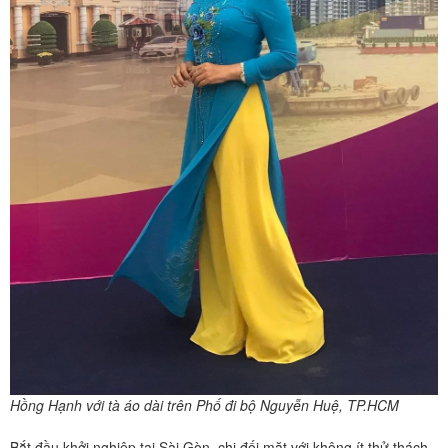
Hồng Hạnh với tà áo dài trên Phố đi bộ Nguyễn Huệ, TP.HCM
Bắt đầu khởi nghiệp tại Sài Gòn, chị đối mặt với không ít thử thách.