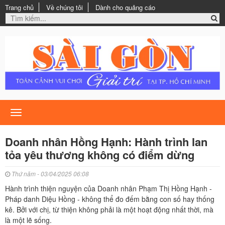
Trang chủ
Về chúng tôi
Dành cho quảng cáo
Toggle
navigation
Doanh nhân Hồng Hạnh: Hành trình lan
tỏa yêu thương không có điểm dừng
Thứ năm - 03/04/2025 06:08
Hành trình thiện nguyện của Doanh nhân Phạm Thị Hồng Hạnh -
Pháp danh Diệu Hồng - không thể đo đếm bằng con số hay thống
kê. Bởi với chị, từ thiện không phải là một hoạt động nhất thời, mà
là một lẽ sống.