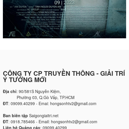
CÔNG TY CP TRUYỀN THÔNG - GIẢI TRÍ
Ý TƯỞNG MỚI
Địa chỉ
: 90/581S Nguyễn Kiệm,
Phường 03, Q.Gò Vấp, TP.HCM
ĐT
: 09099.40299 - Emai: hongsonhtv2@gmail.com
Ban biên tập
Saigongiaitri.net
ĐT
: 0918.785466 - Email: hongsonhtv2@gmail.com
Liên hệ Quảng cáo
: 09099.40299