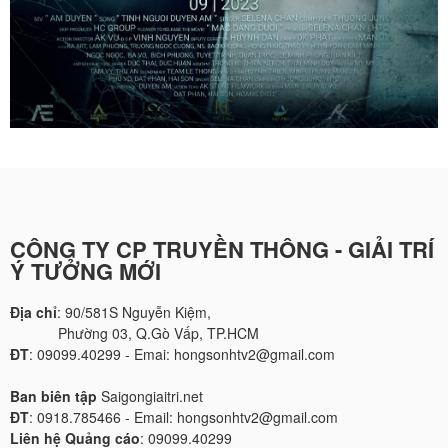
CÔNG TY CP TRUYỀN THÔNG - GIẢI TRÍ
Ý TƯỞNG MỚI
Địa chỉ
: 90/581S Nguyễn Kiệm,
Phường 03, Q.Gò Vấp, TP.HCM
ĐT
: 09099.40299 - Emai: hongsonhtv2@gmail.com
Ban biên tập
Saigongiaitri.net
ĐT
: 0918.785466 - Email: hongsonhtv2@gmail.com
Liên hệ Quảng cáo
: 09099.40299