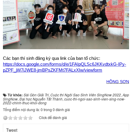
Các bạn thí sinh đăng ký qua link của ban tổ chức: 
https://docs.google.com/forms/d/e/1FAIpQLSc6JKKvdtxkG-IPy-
pZPF_jW7iJWE8-jmBPsZKFMt7FALxXIw/viewform
HỒNG SƠN
Từ khóa:
Sài Gòn Giải Trí
,
Cuộc thi Ngôi Sao Sinh Viên SingNow 2022
,
App
SingNow
,
Đại học Nguyễn Tất Thành
,
cuoc-thi-ngoi-sao-sinh-vien-sing-now-
2022-chinh-thuc-khoi-dong
Tổng điểm nội dung là: 0 trong 0 đánh giá
Click để đánh giá
Tweet