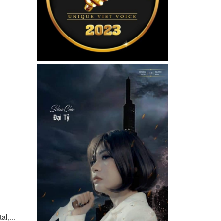
l,...