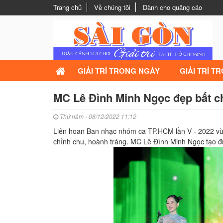
Trang chủ
Về chúng tôi
Dành cho quảng cáo
GIẢI TRÍ TRONG NGÀY
GIẢI TRÍ T
MC Lê Đình Minh Ngọc đẹp bất châ
Thứ năm - 08/12/2022 11:12
Liên hoan Ban nhạc nhóm ca TP.HCM lần V - 2022 vừa
chỉnh chu, hoành tráng. MC Lê Đình Minh Ngọc tạo được