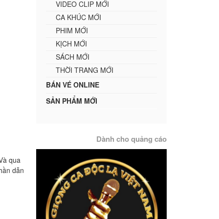
VIDEO CLIP MỚI
CA KHÚC MỚI
PHIM MỚI
KỊCH MỚI
SÁCH MỚI
THỜI TRANG MỚI
BÁN VÉ ONLINE
SẢN PHẨM MỚI
Dành cho quảng cáo
. Và qua
phần dẫn